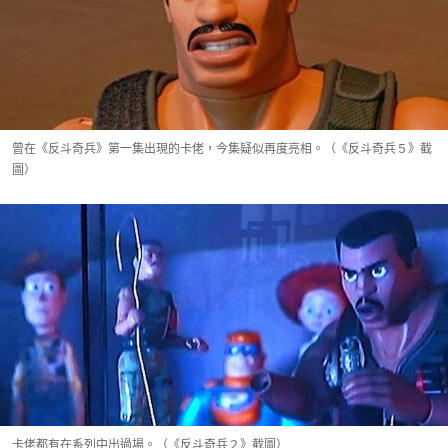
曾在《反斗奇兵》第一集出現的卡佬，今集疑似再度亮相。（《反斗奇兵５》截
圖）
卡佬都有在系列中出過場。（《反斗奇兵２》截圖）