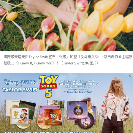
國際級樂壇天后Taylor Swift宣布「聲級」加盟《反斗奇兵5》，親自創作並主唱原
創歌曲〈I Knew It, I Knew You〉！（Taylor Swift@IG圖片）