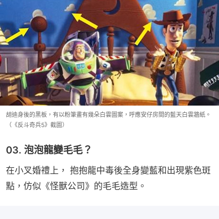
胡迪身後的黑板，有以粉筆畫有幾朵白雲圖案，呼應安仔房間的藍天白雲牆紙。
（《反斗奇兵5》截圖）
03. 泡泡龍變毛毛？
在小叉婚禮上， 抱抱龍中毒後全身變藍和出現紫色斑
點，仿似《怪獸公司》的毛毛造型。