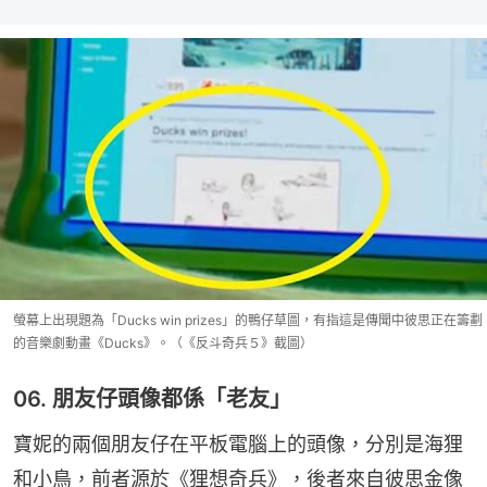
螢幕上出現題為「Ducks win prizes」的鴨仔草圖，有指這是傳聞中彼思正在籌劃
的音樂劇動畫《Ducks》。（《反斗奇兵５》截圖）
06. 朋友仔頭像都係「老友」
寶妮的兩個朋友仔在平板電腦上的頭像，分別是海狸
和小鳥，前者源於《狸想奇兵》，後者來自彼思金像