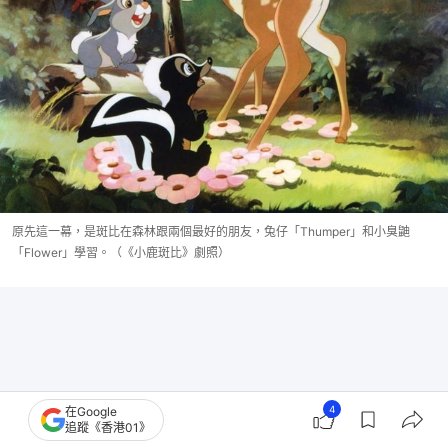
原先這一幕，是斑比在森林跟兩個最好的朋友，兔仔「Thumper」和小臭鼬
「Flower」學習。（《小鹿斑比》劇照）
4
在Google
追蹤《香港01》