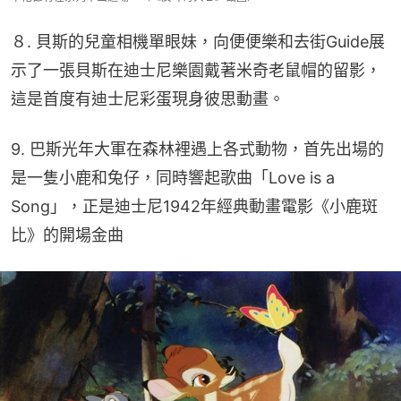
８. 貝斯的兒童相機單眼妹，向便便樂和去街Guide展
示了一張貝斯在迪士尼樂園戴著米奇老鼠帽的留影，
這是首度有迪士尼彩蛋現身彼思動畫。
9. 巴斯光年大軍在森林裡遇上各式動物，首先出場的
是一隻小鹿和兔仔，同時響起歌曲「Love is a 
Song」，正是迪士尼1942年經典動畫電影《小鹿斑
比》的開場金曲