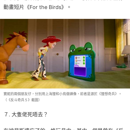
動畫短片《For the Birds》。
寶妮的兩個朋友仔，分別用上海狸和小鳥做碘像，前者是源於《狸想奇兵》。
（《反斗奇兵５》截圖）
７. 大隻佬死唔去？