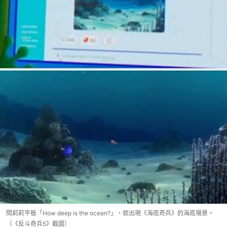
問莉莉平板「How deep is the ocean?」，就出現《海底奇兵》的海底場景。
（《反斗奇兵5》截圖）