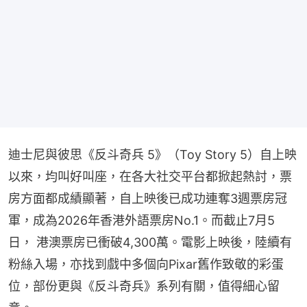
迪士尼與彼思《反斗奇兵 5》（Toy Story 5）自上映
以來，均叫好叫座，在各大社交平台都掀起熱討，票
房方面都成績顯著，自上映後已成功連奪3週票房冠
軍，成為2026年香港外語票房No.1。而截止7月5
日， 港澳票房已衝破4,300萬。電影上映後，陸續有
粉絲入場，亦找到戲中多個向Pixar舊作致敬的彩蛋
位，部份更與《反斗奇兵》系列有關，值得細心留