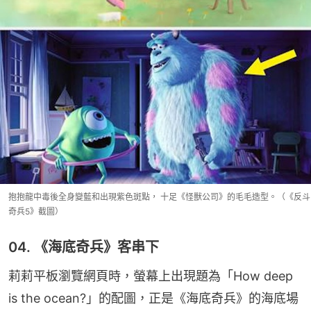
抱抱龍中毒後全身變藍和出現紫色斑點， 十足《怪獸公司》的毛毛造型。（《反斗
奇兵5》截圖）
04. 《海底奇兵》客串下
莉莉平板瀏覽網頁時，螢幕上出現題為「How deep 
is the ocean?」的配圖，正是《海底奇兵》的海底場