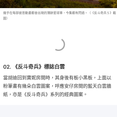
幾乎在每部彼思動畫都會出現的薄餅星球車，今集都有閃過。（《反斗奇兵５》截
圖）
02. 《反斗奇兵》標誌白雲
當胡迪回到寶妮房間時，其身後有板小黑板，上面以
粉筆畫有幾朵白雲圖案，呼應安仔房間的藍天白雲牆
紙，亦是《反斗奇兵》系列的經典圖案。