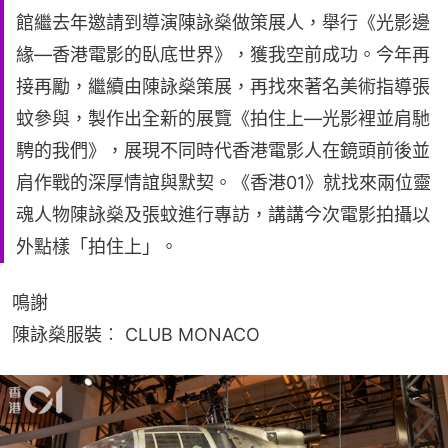
館繼去年邀請到導演陳詠燊做策展人，舉行《光影邊
緣—香港電影的臥底世界》，獲我空前成功。今年再
接再勵，繼續由陳詠燊策展，再找來著名美術指導張
蚊參與，製作出全新的展覽《拍住上—光影裡並肩馳
騁的我們》，展現不同時代香港電影人在鏡頭前後並
肩作戰的深厚情誼與默契。《香港01》就找來兩位靈
魂人物陳詠燊及張蚊進行專訪，講講今次電影拍攝以
外點樣「拍住上」。
鳴謝
陳詠燊服裝︰ CLUB MONACO