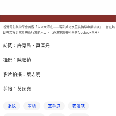
香港電影美術學會首辦「未來大師班——電影美術及服裝指導專業培訓」，旨在培
訓有志投身電影美術行業的人士。（香港電影美術學會facebook圖片）
訪問：許育民、莫匡堯
攝影：陳順禎
影片拍攝：葉志明
剪接︰莫匡堯
張蚊
翠絲
空手道
麥浚龍