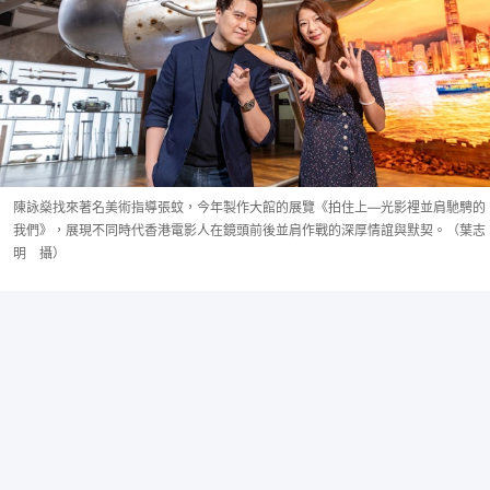
陳詠燊找來著名美術指導張蚊，今年製作大館的展覽《拍住上—光影裡並肩馳騁的
我們》，展現不同時代香港電影人在鏡頭前後並肩作戰的深厚情誼與默契。（葉志
明 攝）