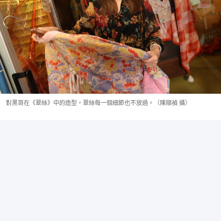
對黑哥在《翠絲》中的造型，翠絲每一個細節也不放過。（陳順禎 攝）