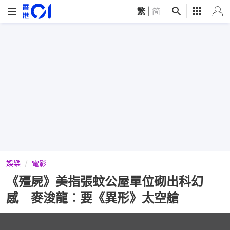
繁
|
简
娛樂
電影
《殭屍》美指張蚊公屋單位砌出科幻
感 麥浚龍︰要《異形》太空艙