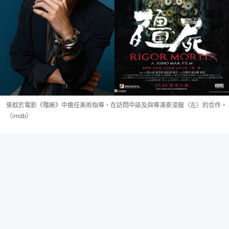
張蚊於電影《殭屍》中擔任美術指導，在訪問中談及與導演麥浚龍（左）的合作。
（imdb）