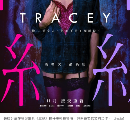
張蚊分享在參與電影《翠絲》擔任美術指導時，與黑哥姜皓文的合作。（imdb）