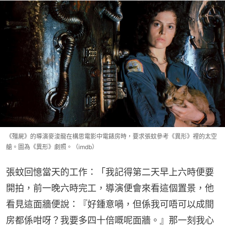
《殭屍》的導演麥浚龍在構思電影中電錶房時，要求張蚊參考《異形》裡的太空
艙。圖為《異形》劇照。（imdb）
張蚊回憶當天的工作：「我記得第二天早上六時便要
開拍，前一晚六時完工，導演便會來看這個置景，他
看見這面牆便說：『好鍾意喎，但係我可唔可以成間
房都係咁呀？我要多四十倍嘅呢面牆。』那一刻我心