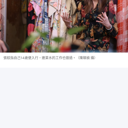
張蚊指自己14歲便入行，連茶水的工作也做過。（陳順禎 攝）