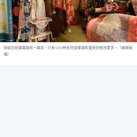
張蚊在拍攝電錶房一幕前，只有12小時去完成導演對置景的修改要求。（陳順禎
攝）