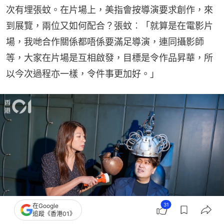
次有埋張蚊。在片場上，美指會按導演要求創作，來
到展覽，兩位又如何配合？張蚊︰「就算是在電影片
場，我哋合作關係都唔係要滿足導演，連同攝影師
等，大家在片場是互相啟發，目標是令作品昇華，所
以今次過程亦一樣，令件事更加好。」
31
在Google
追蹤《香港01》