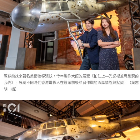
陳詠燊找來著名美術指導張蚊，今年製作大館的展覽《拍住上—光影裡並肩馳騁的
我們》，展現不同時代香港電影人在鏡頭前後並肩作戰的深厚情誼與默契。（葉志
明 攝）