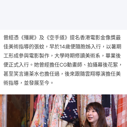
曾經憑《殭屍》及《空手道》提名香港電影金像獎最
佳美術指導的張蚊，早於14歲便隨胞姊入行，以暑期
工形成參與電影製作，大學時期修讀美術系，畢業後
便正式入行。她曾經擔任CG動畫師、拍攝幕後花絮，
甚至笑言連茶水也擔任過，後來跟隨雲翔導演擔任美
術指導，並發展至今。