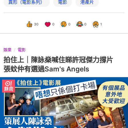
異形（電影系列）
電影
港產片
30
0
0
0
1
娛樂
電影
拍住上｜陳詠燊喊住睇許冠傑力撐片
張蚊仲有選過Sam's Angels