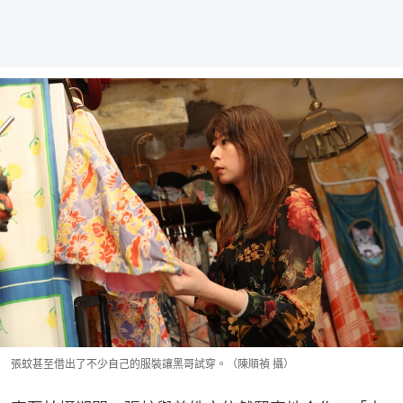
張蚊甚至借出了不少自己的服裝讓黑哥試穿。（陳順禎 攝）