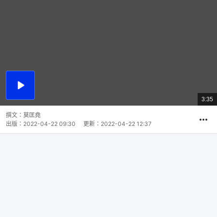
播
放
3:35
總
影
共
片
時
撰文：
莫匡堯
間
出版：
2022-04-22 09:30
更新：
2022-04-22 12:37