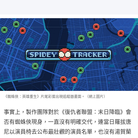
《蜘蛛俠：英雄重生》片尾彩蛋出現追蹤器畫面。（網上圖片）
事實上，製作團隊對於《復仇者聯盟：末日降臨》會
否有蜘蛛俠現身，一直沒有明確交代，連當日羅拔唐
尼以演員椅去公布最壯觀的演員名單，也沒有湯賀蘭