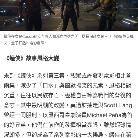
蟻俠在女兒Cassie的安全與人類滅亡危機之間，選擇保護女兒。（《蟻俠與黃蜂
女：量子狂熱》電影劇照）
《蟻俠》故事風格大變
來到《蟻俠》系列第三集，觀眾或許發現電影相比首
兩集，減少了「口水」與幽默搞笑的元素，風格相對
沉重，往往以民族存亡、極權自由等為戰鬥的背後的
意志。其中最明顯的改變，莫過於抽走與Scott Lang
曾經一同服刑、以墨西哥喜劇演員Michael Peña為首
的好兄弟，他們在前作的發揮相當亮眼，雖然蝦碌情
況頗多，但卻成為了系列電影的一大樂趣。蟻俠在第