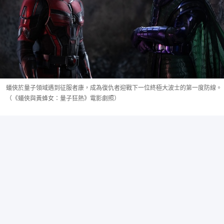
蟻俠於量子領域遇到征服者康，成為復仇者迎戰下一位終極大波士的第一度防線。
（《蟻俠與黃蜂女：量子狂熱》電影劇照）