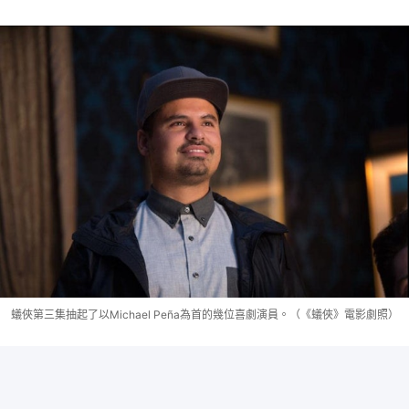
蟻俠第三集抽起了以Michael Peña為首的幾位喜劇演員。（《蟻俠》電影劇照）