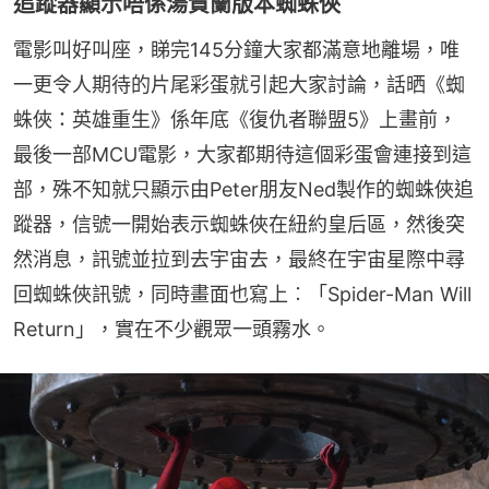
追蹤器顯示唔係湯賀蘭版本蜘蛛俠
電影叫好叫座，睇完145分鐘大家都滿意地離場，唯
一更令人期待的片尾彩蛋就引起大家討論，話晒《蜘
蛛俠：英雄重生》係年底《復仇者聯盟5》上畫前，
最後一部MCU電影，大家都期待這個彩蛋會連接到這
部，殊不知就只顯示由Peter朋友Ned製作的蜘蛛俠追
蹤器，信號一開始表示蜘蛛俠在紐約皇后區，然後突
然消息，訊號並拉到去宇宙去，最終在宇宙星際中尋
回蜘蛛俠訊號，同時畫面也寫上︰「Spider-Man Will 
Return」，實在不少觀眾一頭霧水。