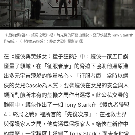
《復仇者聯盟4：終局之戰》裡，時光機的研發由蟻俠、變形俠醫及Tony Stark合
作完成。（《復仇者聯盟4：終局之戰》電影劇照）
在《蟻俠與黃蜂女：量子狂熱》中，蟻俠一家五口誤
墮量子領域，在「征服者康」的脅迫下協助他還原進
出多元宇宙飛船的能量核心。「征服者康」當時以蟻
俠的女兒Cassie為人質，要脅蟻俠在女兒的安全與人
類面對前所未有的危機之間作出選擇。此公私交疊的
難關中，蟻俠作出了一如Tony Stark在《復仇者聯盟
4：終局之戰》裡所言的「先後次序」，在拯救世界
與保護家人之間，他會選擇保護家人。蟻俠在新作中
的經歷，一定程度上承繼了Tony Stark，而未來他會