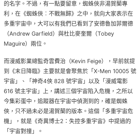
的名字。不過，有一點要留意，蜘蛛俠非湯賀蘭專
利，在《蜘蛛俠︰不戰無歸》之中，就向大家表示在
多重宇宙中，大可以有我們已看到了安德魯加菲爾德
（Andrew Garfield）與杜比麥奎爾（Tobey 
Maguire）兩位。
而漫威影業總監奇雲費治（Kevin Feige），早前就提
到《末日降臨》主要就是會聚焦於「X-Men 10005 號
宇宙」、「神奇4俠 828 號宇宙」以及「漫威電影 
616 號主宇宙」上，講述三個宇宙陷入危機，之所以
今集彩蛋中，追蹤器在宇宙中偵測到的，確是蜘蛛
俠，只不過未必是湯賀蘭的版本。這個「多重宇宙危
機」，就是《奇異博士2：失控多重宇宙》中提過的
「宇宙對撞」。