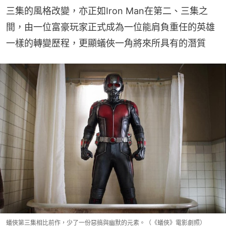
三集的風格改變，亦正如Iron Man在第二、三集之
間，由一位富豪玩家正式成為一位能肩負重任的英雄
一樣的轉變歷程，更顯蟻俠一角將來所具有的潛質
蟻俠第三集相比前作，少了一份惡搞與幽默的元素。（《蟻俠》電影劇照）