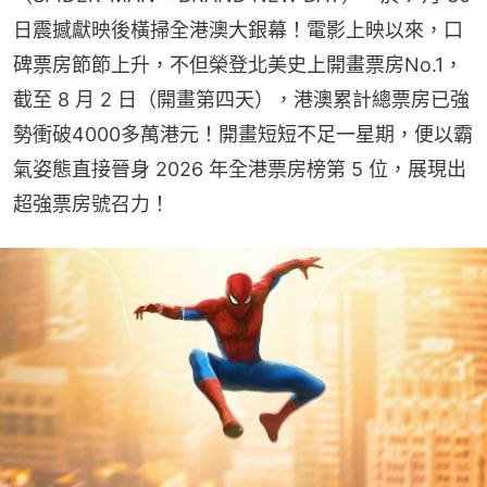
日震撼獻映後橫掃全港澳大銀幕！電影上映以來，口
碑票房節節上升，不但榮登北美史上開畫票房No.1，
截至 8 月 2 日（開畫第四天），港澳累計總票房已強
勢衝破4000多萬港元！開畫短短不足一星期，便以霸
氣姿態直接晉身 2026 年全港票房榜第 5 位，展現出
超強票房號召力！