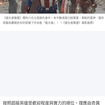
《復仇者聯盟》裡的六位元祖復仇者中，有半數成員已經畢業，剩餘的雷神、變形
俠醫與鷹眼近年的發展下亦未能「擔大旗」。（《復仇者聯盟》電影劇照）
按照超級英雄受歡迎程度與實力的順位，理應由奇異