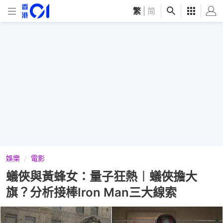
繁
|
简
娛樂
電影
蟻俠與黃蜂女：量子狂熱︱蟻俠擔大
旗？分析接棒Iron Man三大線索