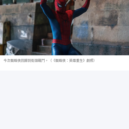
今次蜘蛛俠回歸到街頭戰鬥。（《蜘蛛俠：英雄重生》劇照）