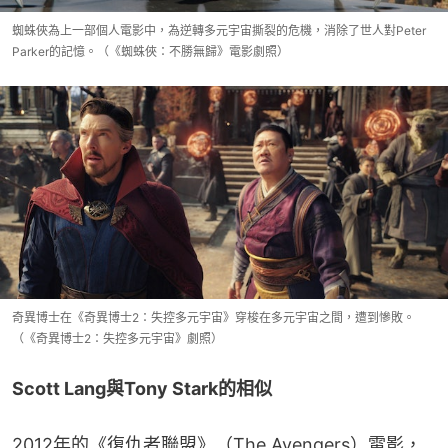
蜘蛛俠為上一部個人電影中，為逆轉多元宇宙撕裂的危機，消除了世人對Peter
Parker的記憶。（《蜘蛛俠：不勝無歸》電影劇照）
奇異博士在《奇異博士2：失控多元宇宙》穿梭在多元宇宙之間，遭到慘敗。
（《奇異博士2：失控多元宇宙》劇照）
Scott Lang與Tony Stark的相似
2012年的《復仇者聯盟》（The Avengers）電影，