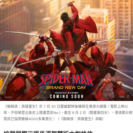
《蜘蛛俠：英雄重生》於 7 月 30 日震撼獻映後橫掃全港澳大銀幕！電影上映以
來，不但榮登北美史上開畫票房No.1，截至 8 月 2 日（開畫第四天），港澳累計總
票房已強勢衝破4000多萬港元！（《蜘蛛俠：英雄重生》海報）