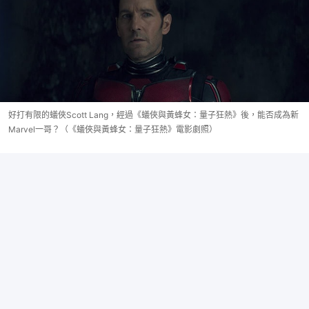
好打有限的蟻俠Scott Lang，經過《蟻俠與黃蜂女：量子狂熱》後，能否成為新
Marvel一哥？（《蟻俠與黃蜂女：量子狂熱》電影劇照）