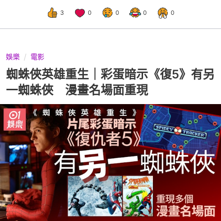
3
0
0
0
0
娛樂
電影
蜘蛛俠英雄重生｜彩蛋暗示《復5》有另
一蜘蛛俠 漫畫名場面重現