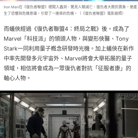
Iron Man在《復仇者聯盟》裡闖入蟲洞、驚見人類滅亡、復仇者大敗的異象，便產
生了恐懼與危機意識，引發了一連串的危機。（《復仇者聯盟》電影劇照）
而蟻俠經過《復仇者聯盟4：終局之戰》後，成為了
Marvel「科技派」的領頭人物，與變形俠醫、Tony 
Stark一同利用量子槪念研發時光機。加上蟻俠在新作
中率先開發多元宇宙外、Marvel將會大舉拓展的量子
領域，相信將會成為一眾復仇者對抗「征服者康」的
軸心人物。