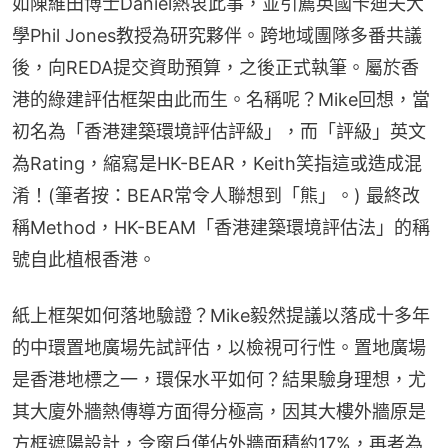
如陳維田博士Daniel熱衷此事，並引薦英國卡迪夫大
學Phil Jones教授為研究夥伴。跨地域團隊多番共議
後，向REDA提交資助預算，之後正式執筆。屬於香
港的綠建評估框架由此而生。名稱呢？Mike回想，當
初名為「香港建築環境評估評級」，而「評級」英文
為Rating，縮寫是HK-BEAR，Keith笑指這或造成混
淆！(筆者按：BEAR常令人聯想到「熊」。) 最終改
稱Method，HK-BEAM「香港建築環境評估法」的稱
號自此植根香港。
紙上框架如何落地驗證？Mike毅然提議以落成十多年
的中環置地廣場先試評估，以檢視可行性。置地廣場
是香港地標之一，環保水平如何？結果驗身理想，尤
其大廈外牆熱傳導方面得分極高，因其大樓外牆原是
方框遮陽設計，令窗戶僅佔外牆面積約17%，再者為