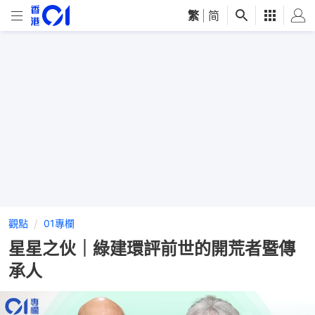
繁
|
简
觀點
01專欄
星星之伙｜綠建環評前世的開荒者暨傳
承人