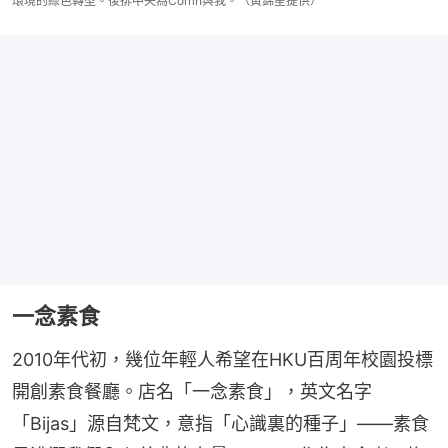
環境的綠色轉型。後排中央為Corrin與我。（黃錦星提供）
一念素食
2010年代初，幾位年輕人希望在HKU百周年校園投標
開創素食餐廳。店名「一念素食」，英文名字
「Bijas」源自梵文，意指「心識裏的種子」——素食