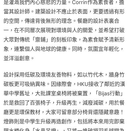
是灌溉我們內心慈悲的力量。Corrin作為素食者，擔
當其設計師。建築設計不應止於表面，更要透過有形
的空間，傳達背後無形的理念。餐廳的設計表裏合
一，在不同層次展現對環境與人的關愛，並希望打破
大眾對傳統「齋鋪」的刻板印象，為素食賦予清新形
象，連繫個人與地球的健康。同時，氛圍宜年輕化，
並洋溢創意。
設計採用低碳及環境友善物料，如以竹代木，牆身竹
碳板更可吸納異味。因緣際會，HKU接收了鄰近的漢
華中學舊址，大批課室桌椅將被棄置，「Bijas行動」
於是救回了百張椅子，升級再生，減廢減碳，用於餐
廳更是環保教材，大家可留意部分椅背還隱藏意趣！
燈飾則是中學生升級再造創作，包括將本來用完即棄
膠水樽化身「水晶吊燈」，又將一堆破損羽毛球變為