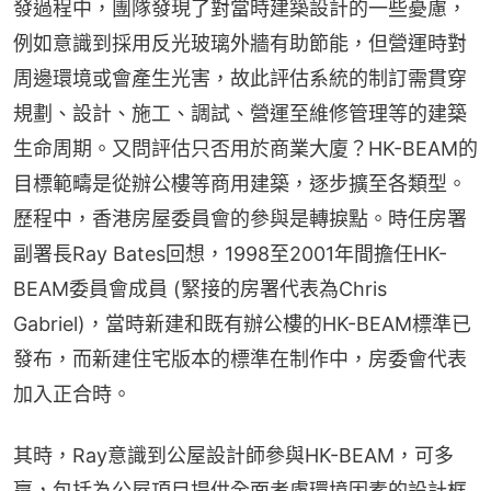
發過程中，團隊發現了對當時建築設計的一些憂慮，
例如意識到採用反光玻璃外牆有助節能，但營運時對
周邊環境或會產生光害，故此評估系統的制訂需貫穿
規劃、設計、施工、調試、營運至維修管理等的建築
生命周期。又問評估只否用於商業大廈？HK-BEAM的
目標範疇是從辦公樓等商用建築，逐步擴至各類型。
歷程中，香港房屋委員會的參與是轉捩點。時任房署
副署長Ray Bates回想，1998至2001年間擔任HK-
BEAM委員會成員 (緊接的房署代表為Chris 
Gabriel)，當時新建和既有辦公樓的HK-BEAM標準已
發布，而新建住宅版本的標準在制作中，房委會代表
加入正合時。
其時，Ray意識到公屋設計師參與HK-BEAM，可多
贏，包括為公屋項目提供全面考慮環境因素的設計框