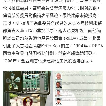
具，並倡議政府在香港建立類似計劃，他當時代表其
公司擔任委員。當時委員會聚焦電力公司相關挑戰，
儘管部分委員對倡議表示興趣，最終建議未被採納。
其後，Mike與同為此委員會成員的太古地產技術服務
部負責人Jim Dale重提此事，兩人意見相近，而他倆
所屬公司均為香港地產建設商會 (REDA) 成員，此事
引起了太古地產高層Keith Kerr關注。1994年，REDA
同意由業界自發開拓此計劃，並會考慮資助研發。
1996年，全亞洲首個綠建評估工具於香港面世。