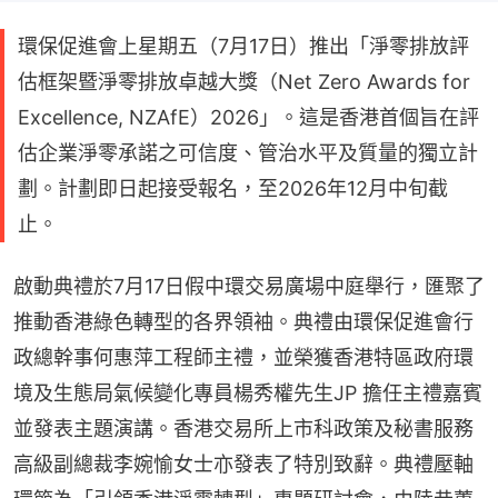
環保促進會上星期五（7月17日）推出「淨零排放評
估框架暨淨零排放卓越大獎（Net Zero Awards for
Excellence, NZAfE）2026」。這是香港首個旨在評
估企業淨零承諾之可信度、管治水平及質量的獨立計
劃。計劃即日起接受報名，至2026年12月中旬截
止。
啟動典禮於7月17日假中環交易廣場中庭舉行，匯聚了
推動香港綠色轉型的各界領袖。典禮由環保促進會行
政總幹事何惠萍工程師主禮，並榮獲香港特區政府環
境及生態局氣候變化專員楊秀權先生JP 擔任主禮嘉賓
並發表主題演講。香港交易所上市科政策及秘書服務
高級副總裁李婉愉女士亦發表了特別致辭。典禮壓軸