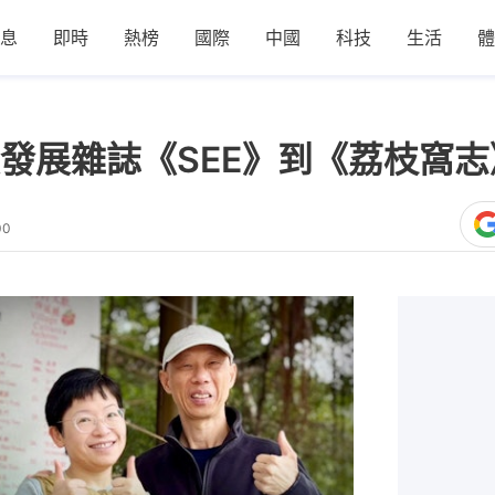
息
即時
熱榜
國際
中國
科技
生活
體
發展雜誌《SEE》到《荔枝窩
00