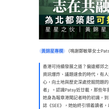
黃錦星專欄
（鳴謝鄭敏華女士Pats
香港可持續發展之道？偏遠鄉郊之
資訊爆炸、議題速食的時代，有人
心，向土地與歷史深處挖掘問題的根
者」。認識Patsy近廿載，那些
她身為報章港聞記者時的初識，到
誌《SEE》，她始終引領着讀者