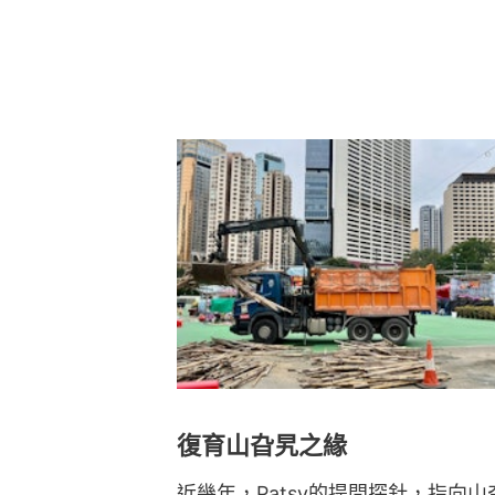
復育山旮旯之緣
近幾年，Patsy的提問探針，指向