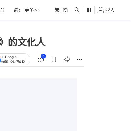
育
經濟
更多
01深圳
繁
觀點
|
简
健康
好食玩飛
登入
女
志》的文化人
5
在Google
追蹤《香港01》