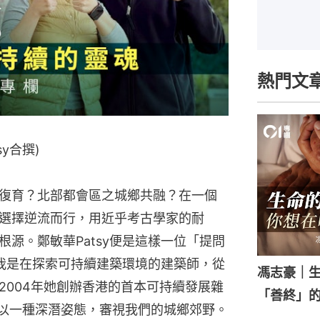
熱門文
y合撰)
復育？北部都會區之城鄉共融？在一個
選擇逆流而行，用近乎考古學家的耐
源。鄭敏華Patsy便是這樣一位「提問
年我是在探索可持續建築環境的建築師，從
馮志豪｜
2004年她創辦香港的首本可持續發展雜
「善終」
，以一種深潛姿態，審視我們的城鄉郊野。