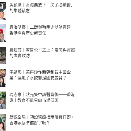
黃頴灝｜香港要放下「尖子必讀醫」
的集體執念
寰海明察｜二戰與殖民史雙館齊建
香港肩負歷史新責任
夏建芳｜零售公平之上：電商與實體
的虛實攻防
李頴彰｜美再炒作新疆制裁中國企
業：連瓜子水餃都是國安威脅？
馮志豪｜狀元集中讀醫背後——香港
專上教育不能只向市場低頭
蔚觀全局｜預設醫療指示落實在即，
香港家庭準備好了嗎？