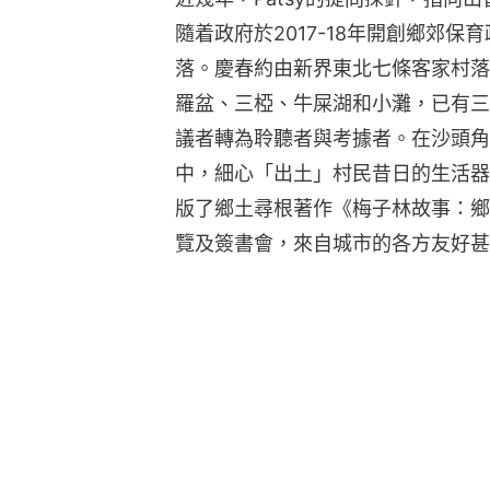
隨着政府於2017-18年開創鄉郊保
落。慶春約由新界東北七條客家村落
羅盆、三椏、牛屎湖和小灘，已有三百
議者轉為聆聽者與考據者。在沙頭角
中，細心「出土」村民昔日的生活器
版了鄉土尋根著作《梅子林故事：鄉
覽及簽書會，來自城市的各方友好甚