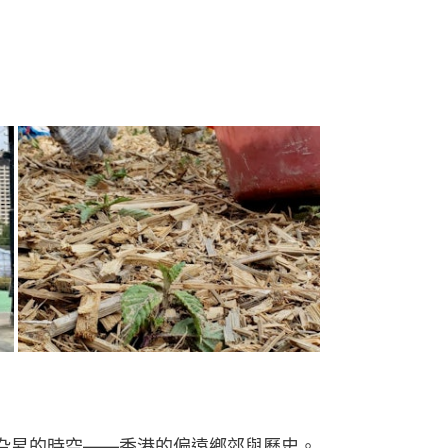
山旮旯的時空——香港的偏遠鄉郊與歷史。