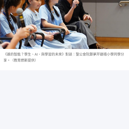
《誰的智能？學生、AI、與學習的未來》對談：聖公會阮鄭夢芹銀禧小學同學分
享。（教育燃新提供）