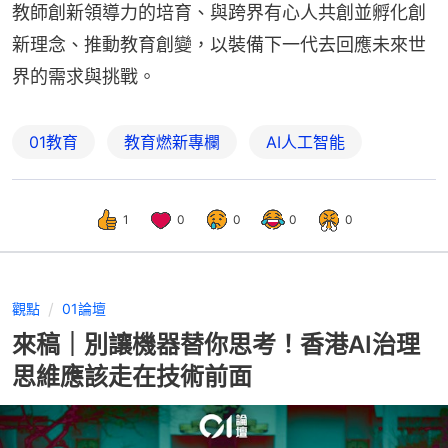
教師創新領導力的培育、與跨界有心人共創並孵化創
新理念、推動教育創變，以裝備下一代去回應未來世
界的需求與挑戰。
01教育
教育燃新專欄
AI人工智能
1
0
0
0
0
觀點
01論壇
來稿｜別讓機器替你思考！香港AI治理
思維應該走在技術前面