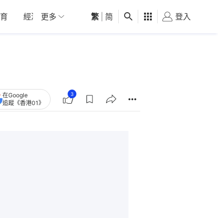
育
經濟
更多
01深圳
繁
觀點
|
简
健康
好食玩飛
登入
女
3
在Google
追蹤《香港01》