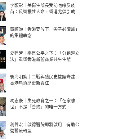
李頴彰｜美衛生部長受訪咆哮反疫
苗：反智犧牲人命，香港尤須引戒
黃頴灝｜香港要放下「尖子必讀醫」
的集體執念
夏建芳｜零售公平之下：「分跑道立
法」重塑香港新舊商業共生生態
寰海明察｜二戰與殖民史雙館齊建
香港肩負歷史新責任
馮志豪｜生死教育之一：「在家離
世」不是「善終」的唯一方式
利哲宏｜啟德醫院即將啟用 有助公
營醫療轉型