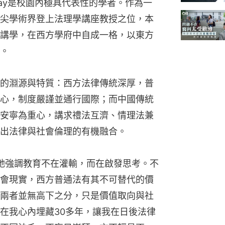
or Tay是校園內極具代表性的學者。作為一
尖學術界登上法理學講座教授之位，本
講學，在西方學府中自成一格，以東方
。
的淵源與特質：西方法律傳統深厚，普
心，制度嚴謹並通行國際；而中國傳統
安寧為重心，講求禮法互濟、情理法兼
出法律與社會倫理的有機融合。
的，是她強調教育不在灌輸，而在啟發思考。不
會現實，西方普通法有其不可替代的價
兩者並無高下之分，只是價值取向與社
在我心內埋藏30多年，讓我在日後法律