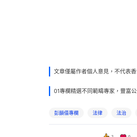
文章僅屬作者個人意見，不代表香
01專欄精選不同範疇專家，豐富
彭韻僖專欄
法律
法治
2
0