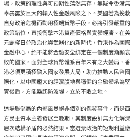
場，政策的理性與可預期性蕩然無存，無疑令香港無
辜暴露於巨大的輸入性金融風險之下。美國若為挽救
自身政治危機而動用極端貨幣手段，必將引發嚴重的
政策錯位，直接衝擊本港資產價格與實體經濟。在美
元霸權日益政治化與武器化的新時代，香港作為國際
金融中心，絕不能將金融安全綁定在一個制度漸顯衰
敗的國家。面對全球貨幣體系百年未有之大變局，香
港必須更積極融入國家發展大局，助力推動人民幣國
際化，以中國龐大的經濟腹地與穩健的金融體系為堅
實後盾，方能築起防波堤，立於不敗之地。
這場聯儲局的內部風暴絕非個別的偶發事件，而是西
方民主資本主義發展至晚期，其制度設計無力化解深
層次結構矛盾的必然結果。當選票政治的短期利益徹