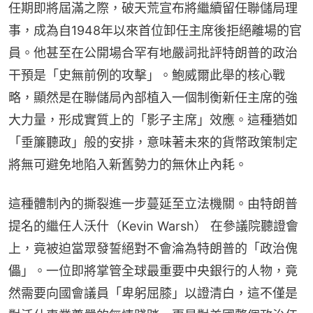
任期即將屆滿之際，破天荒宣布將繼續留任聯儲局理
事，成為自1948年以來首位卸任主席後拒絕離場的官
員。他甚至在公開場合罕有地嚴詞批評特朗普的政治
干預是「史無前例的攻擊」。鮑威爾此舉的核心戰
略，顯然是在聯儲局內部植入一個制衡新任主席的強
大力量，形成實質上的「影子主席」效應。這種猶如
「垂簾聽政」般的安排，意味著未來的貨幣政策制定
將無可避免地陷入新舊勢力的無休止內耗。
這種體制內的撕裂進一步蔓延至立法機關。由特朗普
提名的繼任人沃什（Kevin Warsh） 在參議院聽證會
上，竟被迫當眾發誓絕對不會淪為特朗普的「政治傀
儡」。一位即將掌管全球最重要中央銀行的人物，竟
然需要向國會議員「卑躬屈膝」以證清白，這不僅是