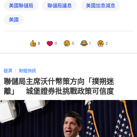
美國聯儲局
聯儲局議息
美國加息減息
美國
8
0
0
1
2
經濟
財經快訊
聯儲局主席沃什幣策方向「撲朔迷
離」 城堡證券批挑戰政策可信度