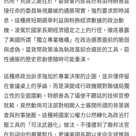
然而，荒謬之處在於，委員會內部竟然有由特朗普直
接任命的委員無視嚴峻的通脹現實，強烈要求即時減
息。這種將短期選舉利益與粉飾經濟數據的政治動
機，凌駕於國家長期經濟穩定之上的行徑，徹底暴露
了美國所謂「獨立專業機構」在政治選票面前的脆弱
與虛偽。當貨幣政策淪為執政黨迎合選民的工具，惡
性通脹的歷史悲劇便隨時可能重演。
這種將政治訴求強加於專業決策的企圖，並非僅停留
在會議桌上的爭論，而是演變成行政機關對聯儲局獨
立性的全面圍剿。特朗普為了逼使不聽話的技術官僚
就範，竟然動用司法部對相關人士展開所謂的背景調
查與刑事施壓。這種將國家公權力公然轉化為政治打
壓工具的「司法武器化」做法，不僅遭到了聯邦法官
在判詞中的嚴厲駁斥，更讓美國長期以來向全球推銷