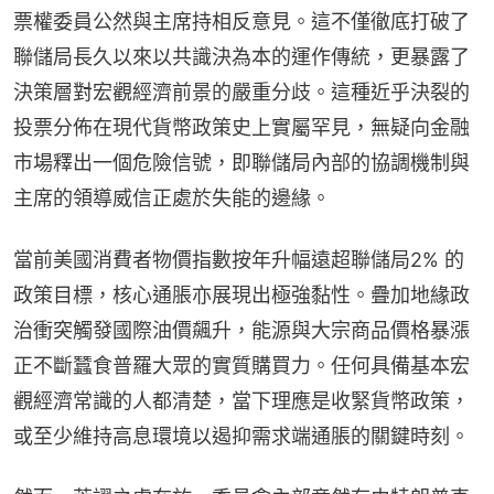
票權委員公然與主席持相反意見。這不僅徹底打破了
聯儲局長久以來以共識決為本的運作傳統，更暴露了
決策層對宏觀經濟前景的嚴重分歧。這種近乎決裂的
投票分佈在現代貨幣政策史上實屬罕見，無疑向金融
市場釋出一個危險信號，即聯儲局內部的協調機制與
主席的領導威信正處於失能的邊緣。
當前美國消費者物價指數按年升幅遠超聯儲局2% 的
政策目標，核心通脹亦展現出極強黏性。疊加地緣政
治衝突觸發國際油價飆升，能源與大宗商品價格暴漲
正不斷蠶食普羅大眾的實質購買力。任何具備基本宏
觀經濟常識的人都清楚，當下理應是收緊貨幣政策，
或至少維持高息環境以遏抑需求端通脹的關鍵時刻。