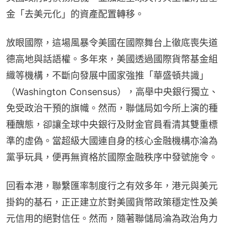
金「去美元化」的資產配置轉移。
放眼國際，這場風暴令美國在國際舞台上徹底喪失道
德高地與話語權。多年來，美國透過國際貨幣基金組
織等機構，不斷向發展中國家強推「華盛頓共識」
（Washington Consensus），高舉中央銀行獨立、
免受政治干預的旗幟。然而，聯儲局如今所上演的種
種醜態，卻讓全球中央銀行及財金官員看清其雙重標
準的虛偽。當超級大國連自身的核心金融機構亦淪為
黨爭玩具，便再無資格於國際金融秩序中發號施令。
回看本港，聯繫匯率制度行之有效多年，港元與美元
掛鈎的基石，正正建立於對美國貨幣政策穩定性及美
元信用的絕對信任。然而，隨著聯儲局淪為政治角力