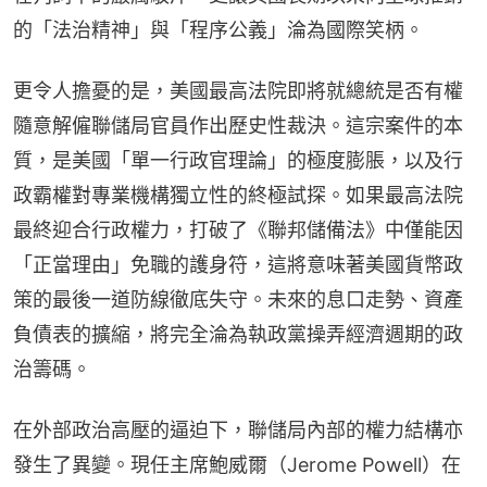
的「法治精神」與「程序公義」淪為國際笑柄。
更令人擔憂的是，美國最高法院即將就總統是否有權
隨意解僱聯儲局官員作出歷史性裁決。這宗案件的本
質，是美國「單一行政官理論」的極度膨脹，以及行
政霸權對專業機構獨立性的終極試探。如果最高法院
最終迎合行政權力，打破了《聯邦儲備法》中僅能因
「正當理由」免職的護身符，這將意味著美國貨幣政
策的最後一道防線徹底失守。未來的息口走勢、資產
負債表的擴縮，將完全淪為執政黨操弄經濟週期的政
治籌碼。
在外部政治高壓的逼迫下，聯儲局內部的權力結構亦
發生了異變。現任主席鮑威爾（Jerome Powell）在