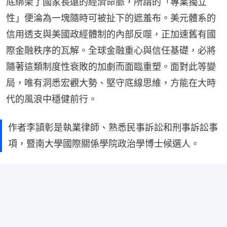
底綁架了國家長遠的經濟命脈，所謂的「專業獨立
性」便淪為一塊隨時可被扯下的遮羞布。美元體系的
信用透支與美國政經體制的內部反噬，正加速舊有國
際金融秩序的瓦解。全球金融重心與信任基礎，必將
隨著這類制度性衰敗的加劇而面臨重塑。面對此等變
局，唯有洞悉宏觀大勢、堅守底線思維，方能在大時
代的風浪中穩健前行。
作者李頴彰是執業律師、熟悉民事訴訟和刑事訴訟事
項，暨南大學國際關係學院政治學博士候選人。