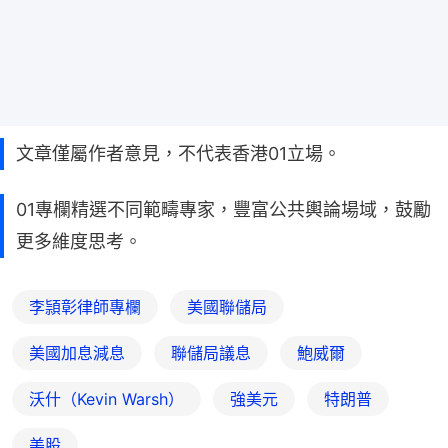
文章僅屬作者意見，不代表香港01立場。
01專欄精選不同範疇專家，豐富公共輿論場域，鼓勵
更多維度思考。
李頴彰律師專欄
美國聯儲局
美國加息減息
聯儲局議息
鮑威爾
沃什（Kevin Warsh）
強美元
特朗普
美股