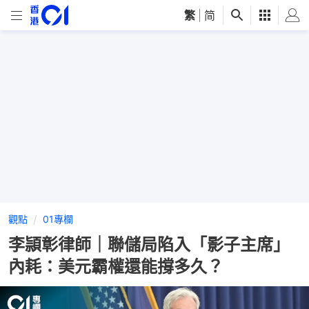
繁
|
简
觀點
01專欄
李頴彰律師｜聯儲局陷入「影子主席」
內耗：美元霸權還能撐多久？