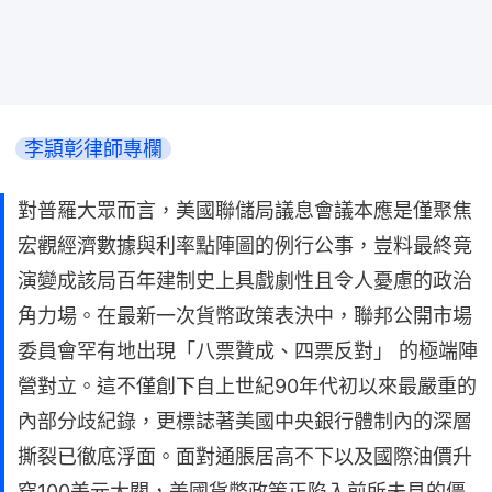
李頴彰律師專欄
對普羅大眾而言，美國聯儲局議息會議本應是僅聚焦
宏觀經濟數據與利率點陣圖的例行公事，豈料最終竟
演變成該局百年建制史上具戲劇性且令人憂慮的政治
角力場。在最新一次貨幣政策表決中，聯邦公開市場
委員會罕有地出現「八票贊成、四票反對」 的極端陣
營對立。這不僅創下自上世紀90年代初以來最嚴重的
內部分歧紀錄，更標誌著美國中央銀行體制內的深層
撕裂已徹底浮面。面對通脹居高不下以及國際油價升
穿100美元大關，美國貨幣政策正陷入前所未見的僵