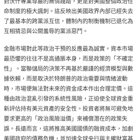
對沃什專業尊嚴的無情踐踏，更是對美國整個政治任
命制度的極大諷刺。這反映出美國政界內部已經失去
了最基本的跨黨派互信，體制內的制衡機制已退化為
互相猜忌與公開羞辱的黨派惡鬥。
金融市場對此等政治干預的反應最為誠實。資本市場
最恐懼的往往不是高通脹本身，而是政策的「不確定
性」。當聯儲局的決策不再基於嚴謹的經濟模型與數
據依賴，而是取決於特朗普的政治需要與情緒波動
時，市場便無法對未來的資金成本作出合理定價。這
種由政治混亂引發的系統性風險，正迫使全球資金重
新評估持有美元資產的安全性。投資者將無可避免地
要求更高的「政治風險溢價」來補償潛在的政策失
誤。長遠而言，這將推高美國國債的融資成本，加劇
美國政府的債務危機，並加速全球央行與主權財富基