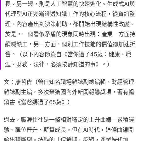
長。另一邊，則是人工智慧的快速進化。生成式AI與
代理型AI正逐漸滲透知識工作的核心流程，從資訊整
理、內容產出到決策輔助，都開始出現結構性改變。
於是，一個看似矛盾的現象同時出現：產業一方面持
續喊缺工，另一方面，個別工作技能的價值卻加速折
舊。（以下內容節錄自《當你過了45歲：健康、職
涯、財務、法律，必須按齡知道的事》。）
文：康哲偉（曾任知名職場雜誌副總編輯、財經管理
雜誌副主編，多次榮獲國內外新聞報導獎項，著有暢
銷書《當爸媽過了65歲》）
過去，職涯往往是一條相對穩定的上升曲線—累積經
驗、職位晉升、薪資成長。但在AI時代，這條曲線開
始出現斷裂。技能的「保鮮期」縮短，產業迭代加