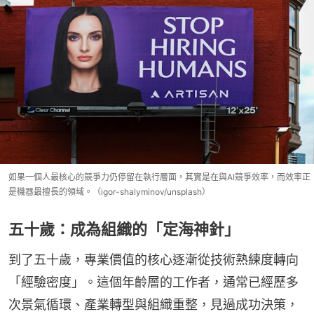
如果一個人最核心的競爭力仍停留在執行層面，其實是在與AI競爭效率，而效率正
是機器最擅長的領域。（igor-shalyminov/unsplash）
五十歲：成為組織的「定海神針」
到了五十歲，專業價值的核心逐漸從技術熟練度轉向
「經驗密度」。這個年齡層的工作者，通常已經歷多
次景氣循環、產業轉型與組織重整，見過成功決策，