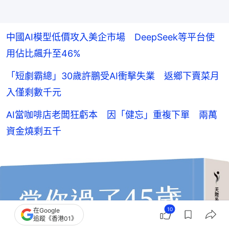
中國AI模型低價攻入美企市場 DeepSeek等平台使
用佔比飆升至46%
「短劇霸總」30歲許鵬受AI衝擊失業 返鄉下賣菜月
入僅剩數千元
AI當咖啡店老闆狂虧本 因「健忘」重複下單 兩萬
資金燒剩五千
10
在Google
追蹤《香港01》