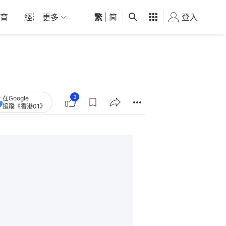
育
經濟
更多
01深圳
繁
觀點
|
简
健康
好食玩飛
登入
女
3
在Google
追蹤《香港01》