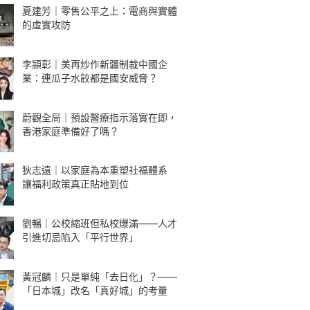
夏建芳｜零售公平之上：電商與實體
的虛實攻防
李頴彰｜美再炒作新疆制裁中國企
業：連瓜子水餃都是國安威脅？
蔚觀全局｜預設醫療指示落實在即，
香港家庭準備好了嗎？
狄志遠｜以家庭為本重塑社福體系
讓福利政策真正貼地到位
劉暢｜公校縮班但私校爆滿——人才
引進切忌陷入「平行世界」
黃冠麟｜只是單純「去日化」？——
「日本城」改名「真好城」的考量