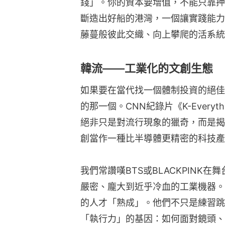
錢」。你的資本要增值，不能只靠押
斷造出好船的港灣，一個讓實踐能力
藤蔓般彼此交織、向上攀爬的活系統
韓流——工業化的文創生態
如果要在當代找一個體制投資的絕佳範
的那一個。CNN紀錄片《K-Everyth
絕非只是對流行現象的獵奇，而是揭
創當作一種比半導體更精密的科技產
我們常讚嘆BTS或BLACKPINK
嚴密、龐大到近乎冷血的工業機器。
的人才「熟成」。他們不只是練習跳
「執行力」的基因：如何面對鏡頭、