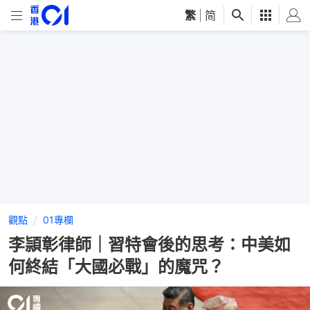
繁
|
简
觀點
01專欄
李頴彰律師｜習特會後的思考：中美如
何終結「大國必戰」的魔咒？