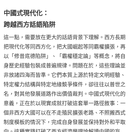
中國式現代化：
跨越西方話語陷阱
這一點，需要放在更大的話語背景下理解。西方長期
把現代化等同西方化，把大國崛起等同霸權擴張，再
以「修昔底德陷阱」、「霸權穩定論」等概念，將自
身歷史經驗包裝成普遍規律。問題在於，這些理論並
非放諸四海而皆準。它們本質上源於特定文明經驗、
特定權力結構與特定地緣競爭條件，卻往往以普世之
名，對其他發展道路作出價值裁判。中國式現代化的
意義，正在於以現實成就打破這套單一路徑敘事：一
個非西方大國可以在不走殖民擴張老路、不照搬西式
制度模板的情況下，完成自身發展並保持對外和平取
向。這種實踐打破了西方經濟學理論解讀中國的盲