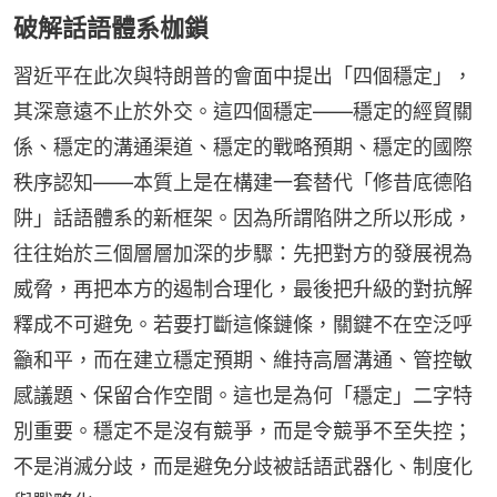
破解話語體系枷鎖
習近平在此次與特朗普的會面中提出「四個穩定」，
其深意遠不止於外交。這四個穩定——穩定的經貿關
係、穩定的溝通渠道、穩定的戰略預期、穩定的國際
秩序認知——本質上是在構建一套替代「修昔底德陷
阱」話語體系的新框架。因為所謂陷阱之所以形成，
往往始於三個層層加深的步驟：先把對方的發展視為
威脅，再把本方的遏制合理化，最後把升級的對抗解
釋成不可避免。若要打斷這條鏈條，關鍵不在空泛呼
籲和平，而在建立穩定預期、維持高層溝通、管控敏
感議題、保留合作空間。這也是為何「穩定」二字特
別重要。穩定不是沒有競爭，而是令競爭不至失控；
不是消滅分歧，而是避免分歧被話語武器化、制度化