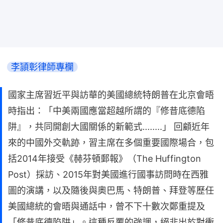
李頴彰律師專欄
國家主席習近平與訪華的美國總統特朗普在北京會晤
時指出：「中美兩國應當超越所謂的『修昔底德陷
阱』，共同開創大國關係的新範式........」 回顧近年
來的中國外交軌跡，習主席在多個重要國際場合，包
括2014年接受《赫芬頓郵報》（The Huffington
Post）採訪、2015年對美國進行國事訪問時在西雅
圖的演講，以及隨後與奧巴馬、特朗普、拜登等歷任
美國總統的會晤與通話中，曾不下十數次鄭重提及
「修昔底德陷阱」。這種反覆的強調，絕非出於對衝