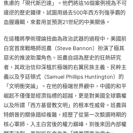
焦慮的「現代斯巴達」。他們將這16個案例視為不可
違逆的歷史鐵律，試圖用過去500年西方列強爭霸的
血腥邏輯，來套用並預測21世紀的中美關係。
在這種將學術理論扭曲為政治武器的過程中，美國前
白宮首席戰略師班農（Steve Bannon）扮演了極其
惡劣的推波助瀾角色。班農自詡為歷史的狂熱研究
者，其政治信仰深植於極端的右翼民族主義、民粹主
義以及亨廷頓式（Samuel Phillips Huntington）的
「文明衝突論」。在他的極端世界觀中，中國的和平
崛起不僅僅是經濟指標的超越，更是對美國全球霸權
以及所謂「西方基督教文明」的根本性威脅。班農與
特朗普的關係錯綜複雜，經歷了從第一次競選時期的
核心軍師、入主白宮後的權力巔峰，到後來因內部權