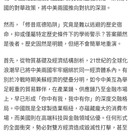
國的對華政策，將中美兩國推向對抗的深淵。
然而，「修昔底德陷阱」究竟是難以逃避的歷史宿
命，抑或僅屬特定歷史條件下的學術警示？答案顯然
是後者。歷史固然是明鏡，但絕不會簡單地重演。
首先，從物質基礎及經濟結構剖析，21世紀的全球化
浪潮早已將中美兩國牢牢綑綁於同一經濟體系內。有
別於冷戰時期美蘇經濟的壁壘分明，如今中美互為舉
足輕重的貿易夥伴，在產業鏈、供應鏈乃至金融市場
上，早已形成「你中有我，我中有你」的深度交融格
局。中國既是全球製造業樞紐，亦蘊藏龐大的消費市
場，而美國則在高端科技與金融領域佔優。任何形式
的全面衝突，勢必對雙方經濟造成毀滅性打擊，甚至