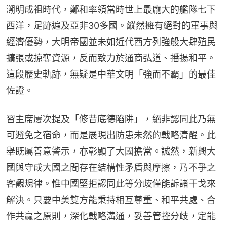
溯明成祖時代，鄭和率領當時世上最龐大的艦隊七下
西洋，足跡遍及亞非30多國。縱然擁有絕對的軍事與
經濟優勢，大明帝國並未如近代西方列強般大肆殖民
擴張或掠奪資源，反而致力於通商弘道、播揚和平。
這段歷史軌跡，無疑是中華文明「強而不霸」的最佳
佐證。
習主席屢次提及「修昔底德陷阱」，絕非認同此乃無
可避免之宿命，而是展現出防患未然的戰略清醒。此
舉既屬善意警示，亦彰顯了大國擔當。誠然，新興大
國與守成大國之間存在結構性矛盾與摩擦，乃不爭之
客觀規律。惟中國堅拒認同此等分歧僅能訴諸干戈來
解決。只要中美雙方能秉持相互尊重、和平共處、合
作共贏之原則，深化戰略溝通，妥善管控分歧，定能