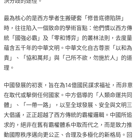
決分歧的途徑。
最為核心的是西方學者生搬硬套「修昔底德陷阱」
時，往往陷入一個致命的學術盲點：他們慣以西方傳
統「國強必霸」及「零和博弈」的叢林法則，去度量
蘊含五千年的中華文明。中華文化自古尊崇「以和為
貴」、「協和萬邦」與「己所不欲，勿施於人」的道
理。
中國發展的初衷，旨在為14億國民謀求福祉，而非意
在取代或擊倒任何國家。中方倡導的「人類命運共同
體」、「一帶一路」，以至全球發展、安全與文明三
大倡議，正正超越了西方傳統的霸權邏輯。中國所追
求的，絕非在舊有霸權體系中取而代之，而是致力推
動國際秩序邁向更公正、合理及多極化的新格局。回