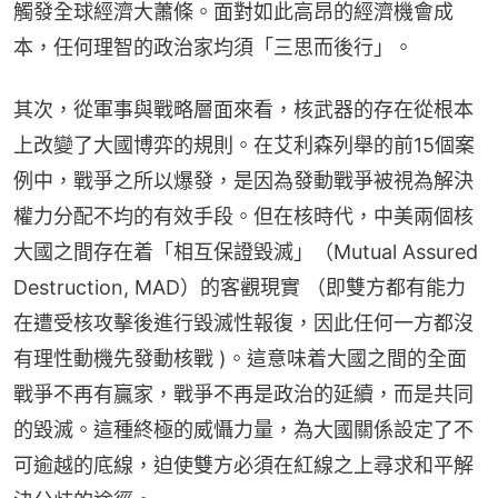
觸發全球經濟大蕭條。面對如此高昂的經濟機會成
本，任何理智的政治家均須「三思而後行」。
其次，從軍事與戰略層面來看，核武器的存在從根本
上改變了大國博弈的規則。在艾利森列舉的前15個案
例中，戰爭之所以爆發，是因為發動戰爭被視為解決
權力分配不均的有效手段。但在核時代，中美兩個核
大國之間存在着「相互保證毀滅」（Mutual Assured 
Destruction, MAD）的客觀現實 （即雙方都有能力
在遭受核攻擊後進行毀滅性報復，因此任何一方都沒
有理性動機先發動核戰 )。這意味着大國之間的全面
戰爭不再有贏家，戰爭不再是政治的延續，而是共同
的毀滅。這種終極的威懾力量，為大國關係設定了不
可逾越的底線，迫使雙方必須在紅線之上尋求和平解