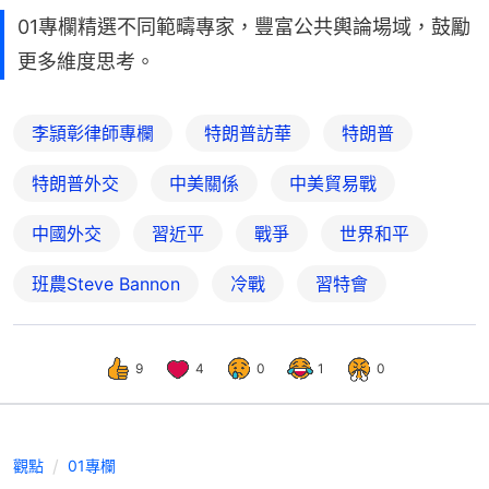
01專欄精選不同範疇專家，豐富公共輿論場域，鼓勵
更多維度思考。
李頴彰律師專欄
特朗普訪華
特朗普
特朗普外交
中美關係
中美貿易戰
中國外交
習近平
戰爭
世界和平
班農Steve Bannon
冷戰
習特會
9
4
0
1
0
觀點
01專欄