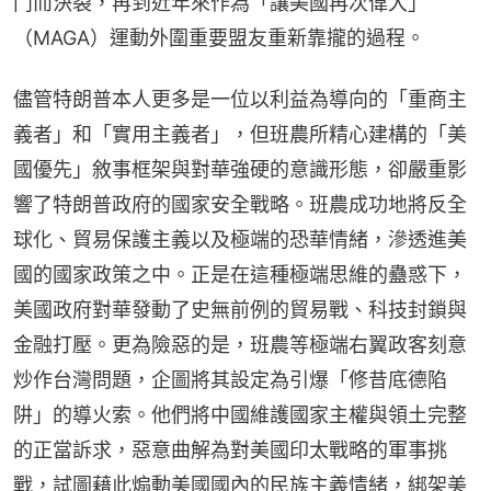
鬥而決裂，再到近年來作為「讓美國再次偉大」
（MAGA）運動外圍重要盟友重新靠攏的過程。
儘管特朗普本人更多是一位以利益為導向的「重商主
義者」和「實用主義者」，但班農所精心建構的「美
國優先」敘事框架與對華強硬的意識形態，卻嚴重影
響了特朗普政府的國家安全戰略。班農成功地將反全
球化、貿易保護主義以及極端的恐華情緒，滲透進美
國的國家政策之中。正是在這種極端思維的蠱惑下，
美國政府對華發動了史無前例的貿易戰、科技封鎖與
金融打壓。更為險惡的是，班農等極端右翼政客刻意
炒作台灣問題，企圖將其設定為引爆「修昔底德陷
阱」的導火索。他們將中國維護國家主權與領土完整
的正當訴求，惡意曲解為對美國印太戰略的軍事挑
戰，試圖藉此煽動美國國內的民族主義情緒，綁架美