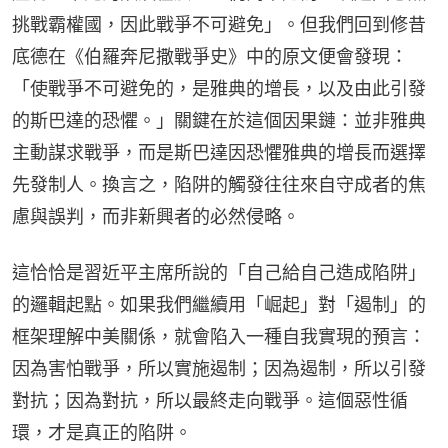
挑戰霸權國，因此戰爭不可避免」。但我們回到修昔
底德在《伯羅奔尼撒戰爭史》中的原文便會發現：
「使戰爭不可避免的，是雅典的增長，以及由此引發
的斯巴達的恐懼。」關鍵在於這個因果鏈：並非雅典
主動謀求戰爭，而是斯巴達因恐懼雅典的增長而選擇
先發制人。換言之，陷阱的觸發往往來自守成者的焦
慮與誤判，而非新興者的必然侵略。
這恰恰是習近平主席所說的「自己給自己造成陷阱」
的邏輯起點。如果我們繼續用「崛起」對「遏制」的
框架理解中美關係，就會陷入一種自我實現的預言：
因為害怕戰爭，所以實施遏制；因為遏制，所以引發
對抗；因為對抗，所以最終走向戰爭。這個惡性循
環，才是真正的陷阱。