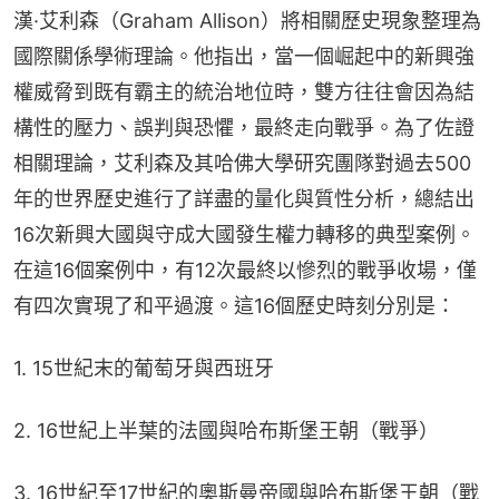
漢·艾利森（Graham Allison）將相關歷史現象整理為
國際關係學術理論。他指出，當一個崛起中的新興強
權威脅到既有霸主的統治地位時，雙方往往會因為結
構性的壓力、誤判與恐懼，最終走向戰爭。為了佐證
相關理論，艾利森及其哈佛大學研究團隊對過去500
年的世界歷史進行了詳盡的量化與質性分析，總結出
16次新興大國與守成大國發生權力轉移的典型案例。
在這16個案例中，有12次最終以慘烈的戰爭收場，僅
有四次實現了和平過渡。這16個歷史時刻分別是：
1. 15世紀末的葡萄牙與西班牙
2. 16世紀上半葉的法國與哈布斯堡王朝（戰爭）
3. 16世紀至17世紀的奧斯曼帝國與哈布斯堡王朝（戰