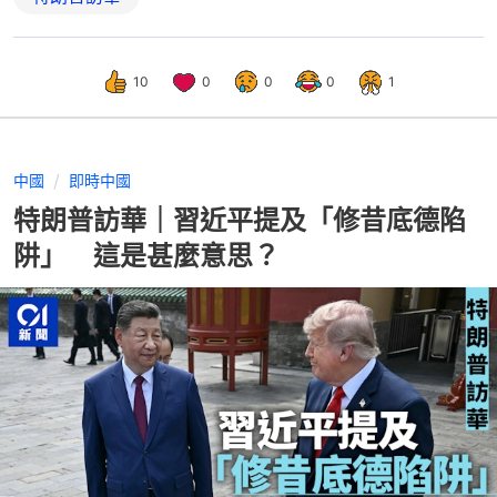
10
0
0
0
1
中國
即時中國
特朗普訪華｜習近平提及「修昔底德陷
阱」 這是甚麼意思？