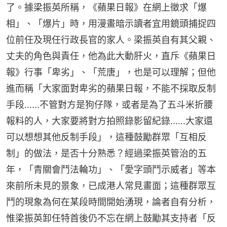
了。據梁振英所稱，《蘋果日報》在網上徵求「爆
相」、「爆片」時，用漫畫暗示讀者宜用鏡頭捕捉四
位前任及現任行政長官的家人。梁振英自有其父親、
丈夫的角色與責任，他為此大動肝火，直斥《蘋果日
報》行事「卑劣」、「荒唐」，也是可以理解；但他
進而稱「大家面對卑劣的蘋果日報，不能不採取反制
手段......不管對方是狗仔隊，或者是為了五斗米折腰
報料的人，大家要將對方拍照錄影留紀錄......大家還
可以想想其他反制手段」，這種鼓勵群眾「互相反
制」的做法，是否十分熟悉？經過梁振英管治的五
年，「青關會鬥法輪功」、「愛字頭鬥示威者」等本
來前所未見的景象，已成港人常見畫面；這種群眾互
鬥的現象為何在某段時間開始湧現，論者自有分析，
惟梁振英卸任特首後仍不忘在網上鼓勵其支持者「反