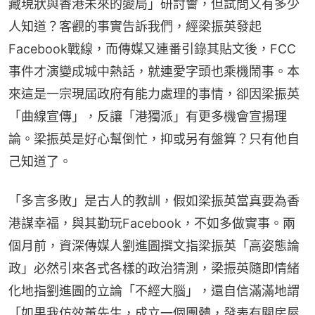
藏現狀與香港未來的變局」研討會，但試問又有多少
人知道？客觀的事實告訴我們，經梁振英發起
Facebook戰線，而傳媒又連番引錄其貼文後，FCC
事件才演變成城中熱話，就連愛字頭也乘機鬧事。本
來這是一宗現屆政府有能力處理的事情，卻因梁振英
「曲線宣傳」，反讓「港獨派」有更多機會宣揚理
論。梁振英是好心幫倒忙，抑或另有盤算？只有他自
己知道了。
「多言多敗」是古人的教訓，假如梁振英當真要為香
港謀幸福，與其勤玩Facebook，不如多做實事。兩
個月前，資深傳媒人劉進圖撰文指梁振英「高姿態論
政」必然引來各式各樣的政治猜測，梁振英隨即情緒
化地指劉進圖的立論「不經大腦」，還自信滿滿地謂
「如果我仿效董先生，成立一個團體，發表有關房屋