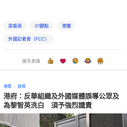
梁振英
01觀點
港獨
外國記者會（FCC）
搶先表達
港聞
政情
港府：反華組織及外國媒體誤導公眾及
為黎智英洗白 須予強烈譴責