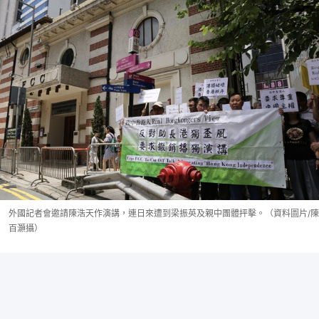
外國記者會邀請陳浩天作演講，連日來遭到梁振英及親中團體抨擊。（資料圖片/陳
百灝攝）