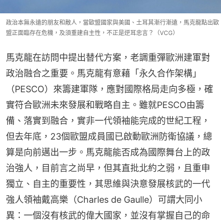
政治本無永遠的朋友和敵人，當歐盟國家與美國、土耳其漸行漸遠，馬克龍點出歐
盟正面臨存在危機，及須重建自主性，不正是逆耳忠言？（VCG）
馬克龍在訪問中提出替代方案，老調重彈歐洲建軍對
政治融合之重要。馬克龍有意藉「永久合作架構」
（PESCO）來籌建軍隊，應對國際格局走向多極，確
實符合歐洲未來發展和戰略自主。雖就PESCO由籌
備、落實到融合，實非一代領袖能完成的世紀工程，
但去年底，23個歐盟成員國已啟動歐洲防衛協議，總
算是向前邁出一步。馬克龍能否成為國際舞台上的政
治強人，目前言之尚早，但其直批北約之弱，且重申
獨立、自主的重要性，其思維與決意發展核武的一代
強人領袖戴高樂（Charles de Gaulle）可謂大同小
異：一個沒有核武的偉大國家，並沒有掌握自己的命