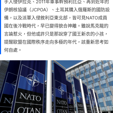
手入侵伊拉克、2011年軍事幹預利比亞、再到近年的
伊朗核協議（JCPOA）、土耳其購入俄羅斯的國防設
備，以及派軍入侵敘利亞東北部，皆可見NATO成員
國在後冷戰時代，早已變得貌合神離。雖說馬克龍的
言論惹火，但他或許只是那說穿了國王新衣的小孩，
提醒歐盟在國際秩序走向多極的年代，該重新思考如
何自處。