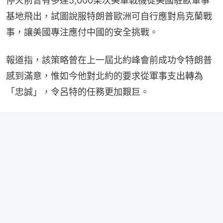
停火前曾有多達5,000架次美軍戰機從美國駐歐軍事
基地飛出，試圖說服特朗普歐洲可自行應對烏克蘭戰
事，讓美國專注應付中國的安全挑戰。
報道指，該策略曾在上一屆北約峰會前成功令特朗普
感到滿意，惟如今他對北約的要求從軍事支出轉為
「忠誠」，令呂特的任務更加艱巨。