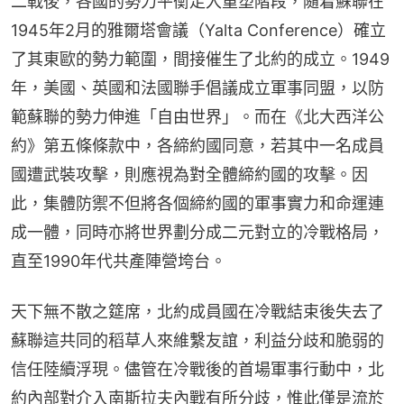
二戰後，各國的勢力平衡走入重塑階段，隨着蘇聯在
1945年2月的雅爾塔會議（Yalta Conference）確立
了其東歐的勢力範圍，間接催生了北約的成立。1949
年，美國、英國和法國聯手倡議成立軍事同盟，以防
範蘇聯的勢力伸進「自由世界」。而在《北大西洋公
約》第五條條款中，各締約國同意，若其中一名成員
國遭武裝攻擊，則應視為對全體締約國的攻擊。因
此，集體防禦不但將各個締約國的軍事實力和命運連
成一體，同時亦將世界劃分成二元對立的冷戰格局，
直至1990年代共產陣營垮台。
天下無不散之筵席，北約成員國在冷戰結束後失去了
蘇聯這共同的稻草人來維繫友誼，利益分歧和脆弱的
信任陸續浮現。儘管在冷戰後的首場軍事行動中，北
約內部對介入南斯拉夫內戰有所分歧，惟此僅是流於