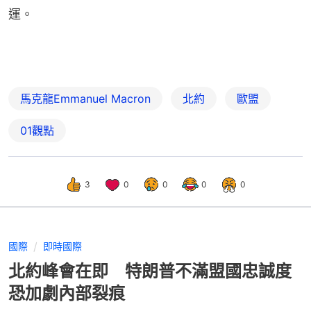
運。
馬克龍Emmanuel Macron
北約
歐盟
01觀點
3
0
0
0
0
國際
即時國際
北約峰會在即 特朗普不滿盟國忠誠度
恐加劇內部裂痕