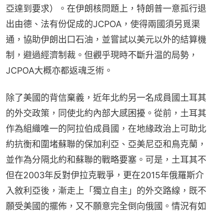
亞達到要求）。在伊朗核問題上，特朗普一意孤行退
出由德、法有份促成的JCPOA，使得兩國須另覓渠
通，協助伊朗出口石油，並嘗試以美元以外的結算機
制，避過經濟制裁。但觀乎現時不斷升温的局勢，
JCPOA大概亦都返魂乏術。
除了美國的背信棄義，近年北約另一名成員國土耳其
的外交政策，同使北約內部大感困擾。從前，土耳其
作為組織唯一的阿拉伯成員國，在地緣政治上可助北
約抗衡和圍堵蘇聯的保加利亞、亞美尼亞和鳥克蘭，
並作為分隔北約和蘇聯的戰略要塞。可是，土耳其不
但在2003年反對伊拉克戰爭，更在2015年俄羅斯介
入敘利亞後，漸走上「獨立自主」的外交路線，既不
願受美國的擺佈，又不願意完全倒向俄國。情況有如