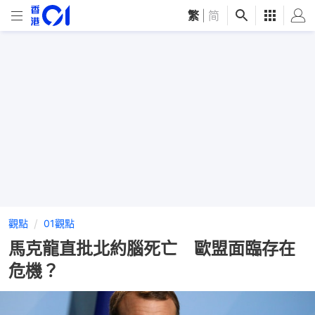
繁
|
简
觀點
01觀點
馬克龍直批北約腦死亡 歐盟面臨存在
危機？