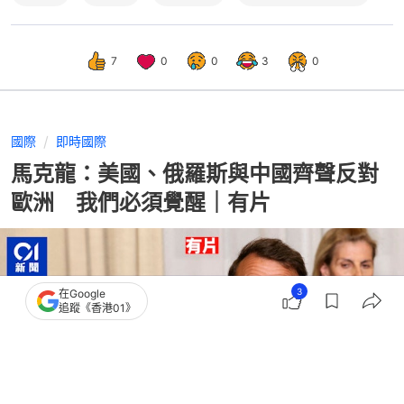
7
0
0
3
0
國際
即時國際
馬克龍：美國、俄羅斯與中國齊聲反對
歐洲 我們必須覺醒｜有片
3
在Google
追蹤《香港01》