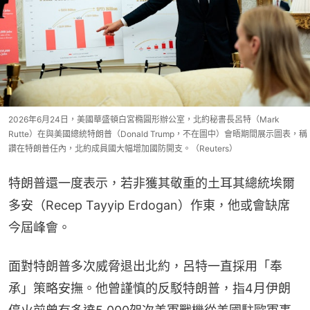
2026年6月24日，美國華盛頓白宮橢圓形辦公室，北約秘書長呂特（Mark
Rutte）在與美國總統特朗普（Donald Trump，不在圖中）會晤期間展示圖表，稱
讚在特朗普任內，北約成員國大幅增加國防開支。（Reuters）
特朗普還一度表示，若非獲其敬重的土耳其總統埃爾
多安（Recep Tayyip Erdogan）作東，他或會缺席
今屆峰會。
面對特朗普多次威脅退出北約，呂特一直採用「奉
承」策略安撫。他曾謹慎的反駁特朗普，指4月伊朗