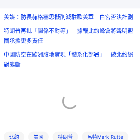
美媒：防長赫格塞思擬削減駐歐美軍 白宮否決計劃
特朗普再批「關係不對等」 據報北約峰會將聲明盟
國承擔更多責任
中國防空在歐洲腹地實現「體系化部署」 破北約絕
對壟斷
北約
美國
特朗普
呂特Mark Rutte