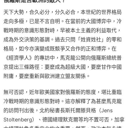
俄羅斯是否歐洲的敵人？
天下大勢，合久必分，分久必合，本世紀的世界格局
走向多極，已是不言自明。在當前的大國博弈中，冷
戰時期的意識形態對峙，早被本土主義的利益取代，
成為外交決策的基調。過去只問「姓資姓社」的零和
格局，如今亦演變成既競爭又合作的正和博弈。在
《經濟學人》的專訪中，馬克龍公開向俄羅斯總統普
京提出三條路徑：要麼成為超級大國，要麼甘作中國
附庸，要麼重新與歐洲建立盟友關係。
無可否認，近年歐美國家對俄羅斯的態度，堪比重臨
冷戰時期的意識形態對峙。這亦解釋了為甚麼馬克龍
的訪問刊出後，北約秘書長斯托爾滕貝格（Jens 
Stoltenberg）、德國總理默克爾等均不置可否，加拿