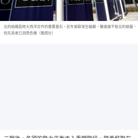
北約組織是跨大西洋合作的重要基石，近年美歐漸生齟齬，雖遠遠不致北約崩盤，
但先見者已洞悉危機（路透社）