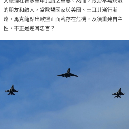
大總理杜魯多重申北約之重要。然而，政治本無永遠
的朋友和敵人，當歐盟國家與美國、土耳其漸行漸
遠，馬克龍點出歐盟正面臨存在危機，及須重建自主
性，不正是逆耳忠言？