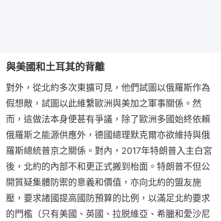
與美國和土耳其的背離
對外，從北約多次東擴可見，他們試圖以俄羅斯作為
假想敵，試圖以此維繫歐洲與美加之軍事關係。然
而，這做法本身便甚有爭議，除了歐洲多國始終依賴
俄羅斯之能源供應外，德國總理默克爾亦欲維持與俄
羅斯總統普京之關係。對內，2017年特朗普入主白宮
後，北約的內部不和更正式搬到枱面。特朗普不但公
開質疑集體防禦的意義和價值，亦向北約的盟友施
壓，要求諸國提高國防預算的比例，以滿足北約要求
的門檻（只有美國、英國、拉脱維亞、希臘和愛沙尼