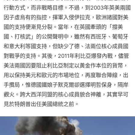
行動方式，而非戰略目標。不過，到2003年英美兩國
因子虛烏有的指控，揮軍入侵伊拉克，歐洲諸國對美
國的支持便漸見分裂。當年，在英國牽頭的「撐美
國、打核武」的公開聲明中，雖然有西班牙、葡萄牙
和意大利等國支持，但缺少了德、法兩位核心成員國
對戰爭的支持。其後，2011年利比亞爆發內戰，儘管
美法兩國因要阻止利比亞制定以黃金作本位的貨幣，
用以保持美元和歐元的市場地位，再度聯合陣線，出
手攬局，惟德國鐵娘子默克爾卻選擇明哲保身，隔岸
觀火。跨大西洋同盟的核心成員貌合神離，其實早可
見於特朗普出任美國總統之前。