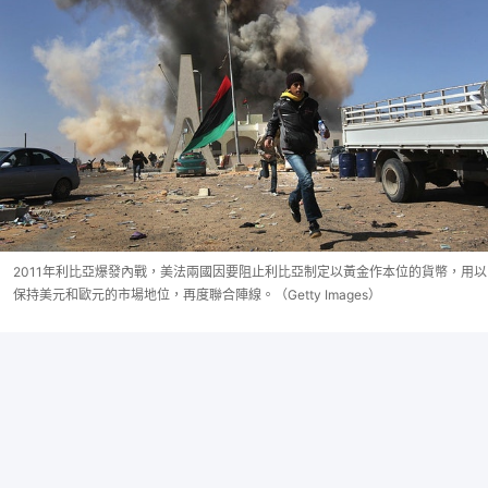
2011年利比亞爆發內戰，美法兩國因要阻止利比亞制定以黃金作本位的貨幣，用以
保持美元和歐元的市場地位，再度聯合陣線。（Getty Images）