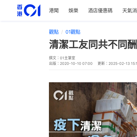
港聞
娛樂
酒店優惠碼
天氣消
觀點
01觀點
清潔工友同共不同酬
撰文：
01主筆室
出版：
2020-10-10 07:00
更新：
2025-02-13 15: