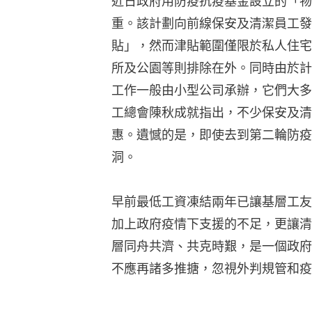
近日政府用防疫抗疫基金設立的「物
重。該計劃向前線保安及清潔員工發放
貼」，然而津貼範圍僅限於私人住宅
所及公園等則排除在外。同時由於計
工作一般由小型公司承辦，它們大多
工總會陳秋成就指出，不少保安及清
惠。遺憾的是，即使去到第二輪防疫
洞。
早前最低工資凍結兩年已讓基層工友
加上政府疫情下支援的不足，更讓清
層同舟共濟、共克時艱，是一個政府
不應再諸多推搪，忽視外判規管和疫