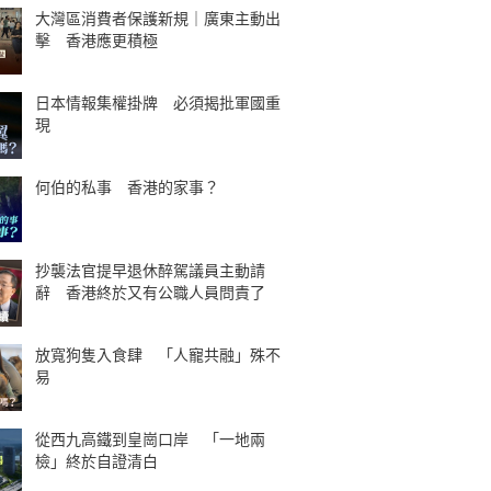
大灣區消費者保護新規｜廣東主動出
擊 香港應更積極
日本情報集權掛牌 必須揭批軍國重
現
何伯的私事 香港的家事？
抄襲法官提早退休醉駕議員主動請
辭 香港終於又有公職人員問責了
放寬狗隻入食肆 「人寵共融」殊不
易
從西九高鐵到皇崗口岸 「一地兩
檢」終於自證清白