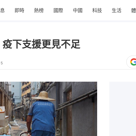
息
即時
熱榜
國際
中國
科技
生活
體
 疫下支援更見不足
15