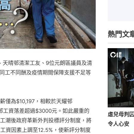
熱門文
、天晴邨清潔工友、9位元朗區議員及清
同工不同酬及疫情期間保障支援不足等
僅為$10,197，相較於天耀邨
近屋邨工資落差超過$3000元。如此嚴重的
虐兒母判囚
工潮後政府革新外判投標評分制度，將
令人心安
工資因素上調至12.5%，使新評分制度