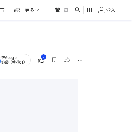
育
經濟
更多
01深圳
繁
觀點
|
简
健康
好食玩飛
登入
女
2
在Google
追蹤《香港01》