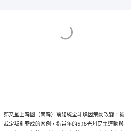
鄒又呈上韓國（南韓）前總統全斗煥因策動政變，被
裁定叛亂罪成的案例，指當年的5.18光州民主運動與