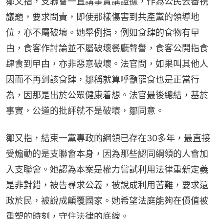
鄒又指，支聯會一直講事實講證據，作為公民去審視
議題，要求問責，即使那樣傷害到共產黨的領導地
位，亦不屬破壞。她舉例指，例如食肆的食物有曱
甴，食客作討論並不屬破壞餐廳聲譽，食客公開指食
肆食到曱甴，亦非惡意破壞。法官問，如果叫其他人
因而不再到該食肆，鄒稱就算呼籲罷食也是正當行
為，因那是出於公眾健康着想。法官最後總結，基於
事實，公道的批評就不是破壞，鄒同意。
鄒又指，結束一黨專政的綱領已存在30多年，最直接
受煽動的是支聯會本身，因為那些認同綱領的人會加
入支聯會。她認為本案是權力嘗試利用法律重新定義
是非對錯，被告尋求公義，被說成利用苦難，要求還
政於民，被說成顛覆國家。她希望法庭能夠在價值被
重塑的時刻，守住法律的底線。