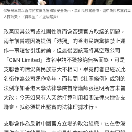
保安局早前以香港民族黨危害國家安全為由，禁止民族黨運作。圖中為民族黨召集
人陳浩天。（資料圖片／盧翊銘攝）
政黨因其公司或社團性質而會否遭官方取締的問題，
兩年前曾經因為提倡「港獨」的香港民族黨被禁止運
作一事短暫引起討論，但最後因該黨將其空殼公司
「C&N Limited」改名申請不獲接納無疾而終，可是
支聯會的情況與民族黨大不相同，畢竟前者已經以此
名銜作為公司運作多年，而其間《社團條例》或別的
法例亦如香港大學法律學院首席講師張達明所言未曾
大改；今天如果有人突然打算利用相關法律來控告支
聯會，就必須提出堅實的法律理據才行。
支聯會作為反對中國官方立場的政治組織，它在香港