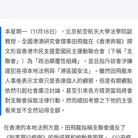
本星期一（11月16日），北京航空航天大學法學院副
教授、全國港澳研究會理事田飛龍在《香港商報》撰
文形容香港市民支援愛國民主運動聯合會（下稱「支
聯會」）為「政治顛覆性組織」，並且指斥該會涉嫌
違犯各項本地法例與「港區國安法」。雖然田飛龍本
人事後表示文章只是表達個人的觀察，但是有關觀點
依然引起社會廣泛討論，甚至引來各方猜測當局將會
對支聯會採取法律行動，然而細加考察之下他的主張
看來並不全然站得全腳。
在香港的本地法例方面，田飛龍指稱支聯會違反了
《刑事罪行條例》的叛逆罪和煽動意圖罪、《公安條