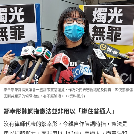
鄒幸彤陳詞指支聯會一直講事實講證據，作為公民去審視議題及問責，即使那樣傷
害到共產黨的領導地位，亦不屬破壞。。(資料圖片)
鄒幸彤陳詞指憲法並非用以「綁住普通人」
沒有律師代表的鄒幸彤，今親自作陳詞時指，憲法是
用以規範權力，而非用以「綁住」普通人，而憲法和