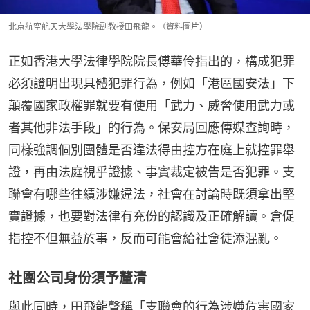
北京航空航天大學法學院副教授田飛龍。（資料圖片）
正如香港大學法律學院院長傅華伶指出的，構成犯罪
必須證明出現具體犯罪行為，例如「港區國安法」下
顛覆國家政權罪就要有使用「武力、威脅使用武力或
者其他非法手段」的行為。保安局回應傳媒查詢時，
同樣強調個別團體是否違法得由控方在庭上就控罪舉
證，再由法庭視乎證據、事實裁定被告是否犯罪。支
聯會有哪些往績涉嫌違法，社會在討論時既須拿出堅
實證據，也要對法律有充份的認識及正確解讀。倉促
指控不但無益於事，反而可能會給社會徒添混亂。
社團公司身份須予釐清
與此同時，田飛龍聲稱「支聯會的行為涉嫌危害國家