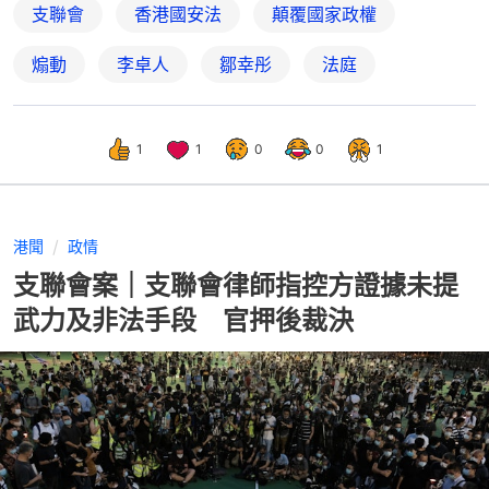
支聯會
香港國安法
顛覆國家政權
煽動
李卓人
鄒幸彤
法庭
1
1
0
0
1
港聞
政情
支聯會案｜支聯會律師指控方證據未提
武力及非法手段 官押後裁決