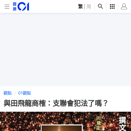
繁
|
简
觀點
01觀點
與田飛龍商榷：支聯會犯法了嗎？