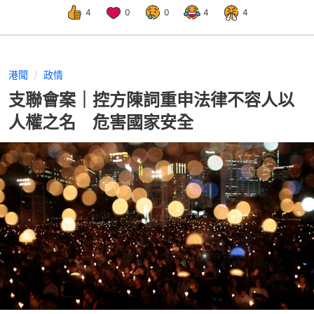
4
0
0
4
4
港聞
政情
支聯會案｜控方陳詞重申法律不容人以
人權之名 危害國家安全