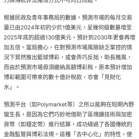
力與傳統非法賭博方式不可同日而語。
根據民政及青年事務局的數據，預測市場的每月交易
量已由2024年初的少於1億美元，呈幾何級數暴增至
2025年底的超過130億美元，預計到2030年更會再增
加五倍。當局擔心，在對預測市場風險缺乏掌控的情
況下貿然推出籃球博彩，或會弄巧反拙，助長賭風，
而由於預測市場毋須繳納高額博彩稅，原本預計增加
博彩範圍可帶來的數十億計稅款，亦會「見財化
水」。
預測平台（如Polymarket等）之所以能夠在短期內野
蠻生長，是因為它們巧妙地借助了區塊鏈技術與加密
貨幣（如穩定幣）進行結算，成功繞過了各國傳統的
金融監管與博彩法規。這種「去中心化」的特性，使