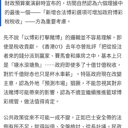
財政預算案演辭時宣布的，坊間自然認為六個理據中
的最後一個——「新增合法博彩選項可增加政府博彩
稅稅收」——方為重要考慮。
先不說「以博彩打擊賭博」的邏輯並不容易理解，即
使是稅收貢獻，《香港01》去年亦曾批評「把從投注
者來的錢分派到贏家、賽馬會和庫房之中，基本上只
是『塘水滾塘魚』⋯⋯政府即使多了十億廿億稅收，
對於千億財赤也只是杯水車薪」。特區政府現在改變
主意，認為外地「預測市場」猖獗，不能忽視其對非
法賭博可能帶來的影響，認為不適宜繼續推進籃球博
彩規管，做法值得肯定。
公共政策從來不可能一成不變，正如巴士安全帶的法
例有所不足，就得叫停、全盤檢討、從長計議。民政