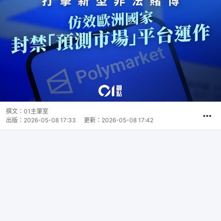
撰文：
01主筆室
出版：
2026-05-08 17:33
更新：
2026-05-08 17:42