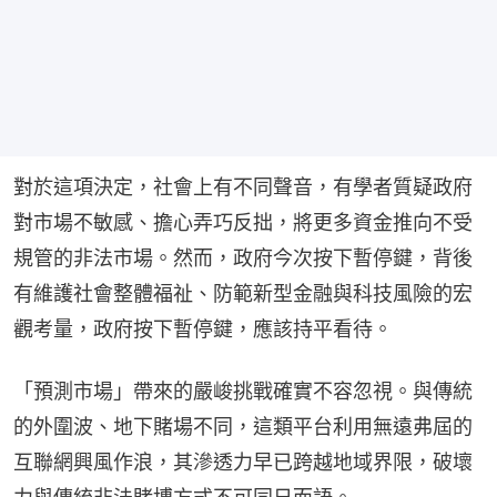
對於這項決定，社會上有不同聲音，有學者質疑政府
對市場不敏感、擔心弄巧反拙，將更多資金推向不受
規管的非法市場。然而，政府今次按下暫停鍵，背後
有維護社會整體福祉、防範新型金融與科技風險的宏
觀考量，政府按下暫停鍵，應該持平看待。
「預測市場」帶來的嚴峻挑戰確實不容忽視。與傳統
的外圍波、地下賭場不同，這類平台利用無遠弗屆的
互聯網興風作浪，其滲透力早已跨越地域界限，破壞