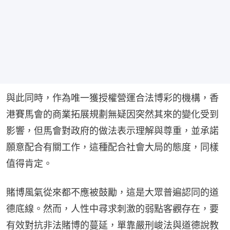
與此同時，作為唯一獲授權營運合法博彩的機構，香
港賽馬會的商業拓展規劃無疑因突然其來的變化受到
影響，但馬會對政府的做法表示理解與尊重，並承諾
願意配合有關工作，這種配合社會大局的態度，同樣
值得肯定。
賭博風氣從來都不應被鼓勵，這是大眾普遍認同的道
德底線。然而，人性中尋求刺激的弱點客觀存在，要
有效對抗非法賭博的蔓延，單靠嚴刑峻法與道德說教