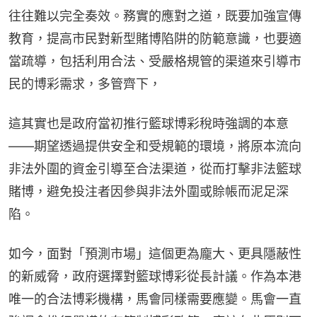
往往難以完全奏效。務實的應對之道，既要加強宣傳
教育，提高市民對新型賭博陷阱的防範意識，也要適
當疏導，包括利用合法、受嚴格規管的渠道來引導市
民的博彩需求，多管齊下，
這其實也是政府當初推行籃球博彩稅時強調的本意
——期望透過提供安全和受規範的環境，將原本流向
非法外圍的資金引導至合法渠道，從而打擊非法籃球
賭博，避免投注者因參與非法外圍或賒帳而泥足深
陷。
如今，面對「預測市場」這個更為龐大、更具隱蔽性
的新威脅，政府選擇對籃球博彩從長計議。作為本港
唯一的合法博彩機構，馬會同樣需要應變。馬會一直