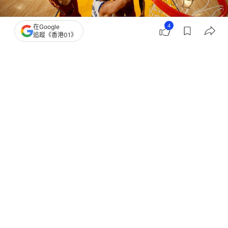
4
在Google
追蹤《香港01》
撰文：
林遠航
出版：
2026-04-14 23:47
更新：
2026-04-15 23:21
政府昨晚（13日）宣布叫停推進籃球博彩，因應「預