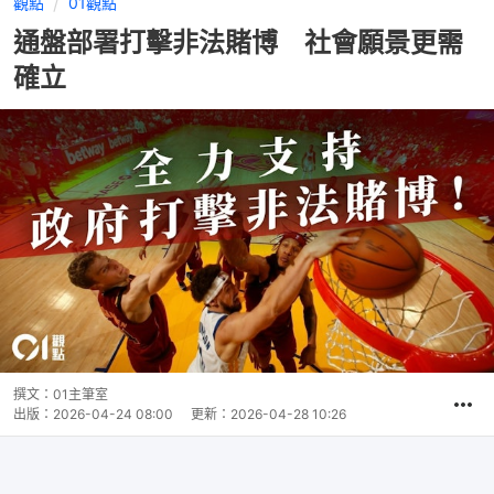
觀點
01觀點
通盤部署打擊非法賭博 社會願景更需
確立
撰文：
01主筆室
出版：
2026-04-24 08:00
更新：
2026-04-28 10:26