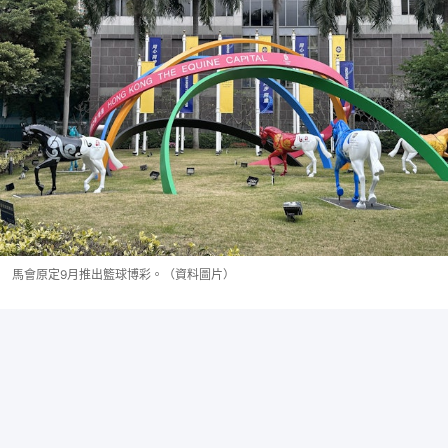
馬會原定9月推出籃球博彩。（資料圖片）