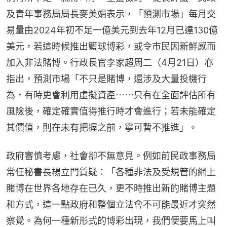
及青年事務局局長麥美娟表示，「預測市場」每月交
易量由2024年初不足一億美元到去年12月已達130億
美元，若這時候推出籃球博彩，或令市民因新鮮感而
加入非法賭博。行政長官李家超周二（4月21日）亦
指出，預測市場「不只是賭博，還涉及大量投機行
為，有時更會利用虛擬資產⋯⋯只有在全面評估所有
風險後，確定確實值得推行時才會進行；若未能確定
其價值，則在未有把握之前，寧可暫不推進」。
政府審慎考慮，社會卻不無意見。例如前民政事務局
常任秘書長楊立門質疑：「各種非法及受規管的網上
賭博在世界各地存在已久，更不時推出新的賭博主題
和方式，這一點政府和整個立法會不可能最近才突然
察覺。為何一種新形式的博彩出現，我們便要馬上叫