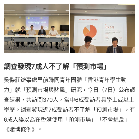
調查發現7成人不了解「預測市場」
吳傑莊辦事處早前聯同青年團體「香港青年學生動
力」就「預測市場與賭風」研究，今日（7日）公布調
查結果，共訪問370人，當中6成受訪者具學士或以上
學歷。調查發現近7成受訪者不了解「預測市場」，有
6成人誤以為在香港使用「預測市場」「不會違反」
《賭博條例》。