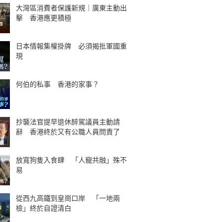
大灣區消費者保護新規｜廣東主動出
擊 香港應更積極
日本情報集權掛牌 必須揭批軍國重
現
何伯的私事 香港的家事？
抄襲法官提早退休醉駕議員主動請
辭 香港終於又有公職人員問責了
放寬狗隻入食肆 「人寵共融」殊不
易
從西九高鐵到皇崗口岸 「一地兩
檢」終於自證清白