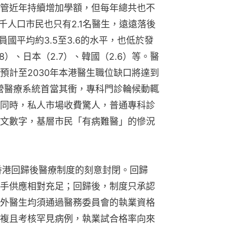
管近年持續增加學額，但每年總共也不
千人口市民也只有2.1名醫生，遠遠落後
國平均約3.5至3.6的水平，也低於發
）、日本（2.7）、韓國（2.6）等。醫
預計至2030年本港醫生職位缺口將達到
公營醫療系統首當其衝，專科門診輪候動輒
同時，私人市場收費驚人，普通專科診
文數字，基層市民「有病難醫」的慘況
年香港回歸後醫療制度的刻意封閉。回歸
手供應相對充足；回歸後，制度只承認
外醫生均須通過醫務委員會的執業資格
複且考核罕見病例，執業試合格率向來