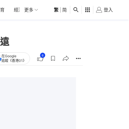
育
經濟
更多
01深圳
繁
觀點
|
简
健康
好食玩飛
登入
女
遠
6
在Google
追蹤《香港01》