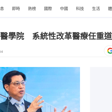
息
即時
熱榜
國際
中國
科技
生活
體
醫學院 系統性改革醫療任重道
04