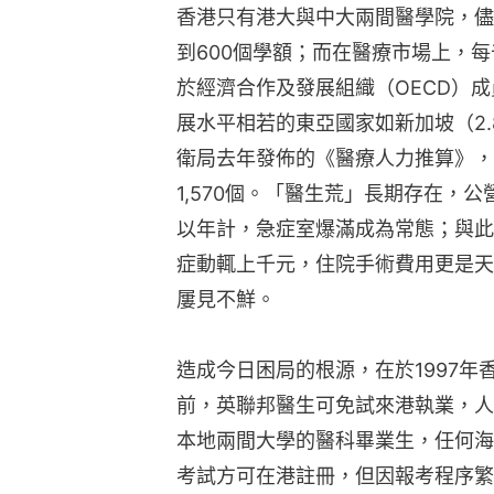
香港只有港大與中大兩間醫學院，儘
到600個學額；而在醫療市場上，每
於經濟合作及發展組織（OECD）成員
展水平相若的東亞國家如新加坡（2.8
衛局去年發佈的《醫療人力推算》，
1,570個。「醫生荒」長期存在，
以年計，急症室爆滿成為常態；與此
症動輒上千元，住院手術費用更是天
屢見不鮮。
造成今日困局的根源，在於1997
前，英聯邦醫生可免試來港執業，人
本地兩間大學的醫科畢業生，任何海
考試方可在港註冊，但因報考程序繁