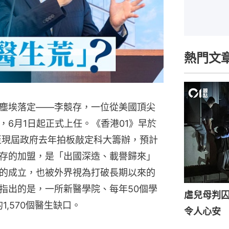
熱門文
塵埃落定——李競存，一位從美國頂尖
6月1日起正式上任。《香港01》早於
，至現屆政府去年拍板敲定科大籌辦，預計
存的加盟，是「出國深造、載譽歸來」
的成立，也被外界視為打破長期以來的
指出的是，一所新醫學院、每年50個學
虐兒母判囚
1,570個醫生缺口。
令人心安