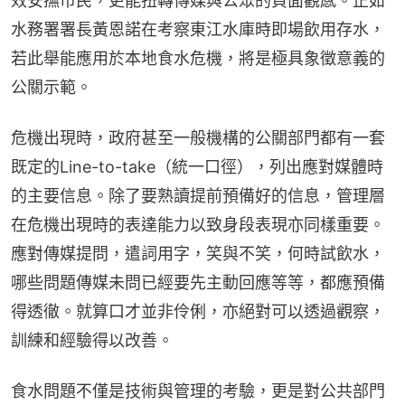
效安撫市民，更能扭轉傳媒與公眾的負面觀感。正如
水務署署長黃恩諾在考察東江水庫時即場飲用存水，
若此舉能應用於本地食水危機，將是極具象徵意義的
公關示範。
危機出現時，政府甚至一般機構的公關部門都有一套
既定的Line-to-take（統一口徑），列出應對媒體時
的主要信息。除了要熟讀提前預備好的信息，管理層
在危機出現時的表達能力以致身段表現亦同樣重要。
應對傳媒提問，遣詞用字，笑與不笑，何時試飲水，
哪些問題傳媒未問已經要先主動回應等等，都應預備
得透徹。就算口才並非伶俐，亦絕對可以透過觀察，
訓練和經驗得以改善。
食水問題不僅是技術與管理的考驗，更是對公共部門