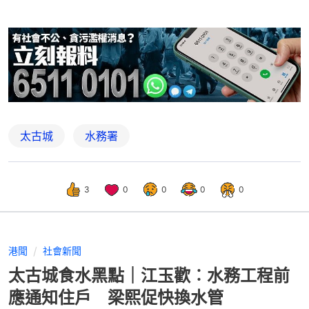
太古城
水務署
3
0
0
0
0
港聞
社會新聞
太古城食水黑點｜江玉歡︰水務工程前
應通知住戶 梁熙促快換水管