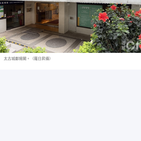
太古城鄱陽閣。（羅日昇攝）