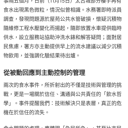
事隔五個月，日前（11月15日）太古城部分樓宇再有
食水出現黑色微粒，情況似曾相識。水務署即時派員
調查，發現問題源於屋苑公共水管破損，懷疑沉積物
隨維修工程水壓變化而揚起，隨即放置水車提供臨時
供水，設立服務站協助沖洗水錶和解答疑問；面對居
民焦慮，署方亦主動提供早上的流水建議以減少沉積
物飲用，並強調化驗結果待出爐。
從被動回應到主動控制的管理
兩次的食水事件，所折射出的不僅是技術與管理的挑
戰，更是一場關於信任、溝通與公共責任的「飲水哲
學」。事件提醒我們：技術解決只是表層，真正的危
機在於信任的流失。