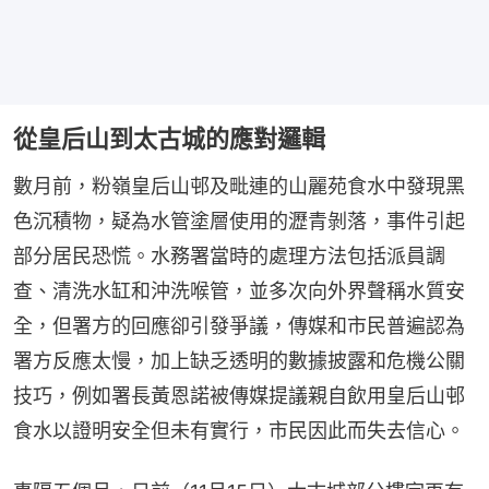
從皇后山到太古城的應對邏輯
數月前，粉嶺皇后山邨及毗連的山麗苑食水中發現黑
色沉積物，疑為水管塗層使用的瀝青剝落，事件引起
部分居民恐慌。水務署當時的處理方法包括派員調
查、清洗水缸和沖洗喉管，並多次向外界聲稱水質安
全，但署方的回應卻引發爭議，傳媒和市民普遍認為
署方反應太慢，加上缺乏透明的數據披露和危機公關
技巧，例如署長黃恩諾被傳媒提議親自飲用皇后山邨
食水以證明安全但未有實行，市民因此而失去信心。