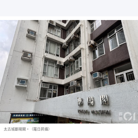
太古城鄱陽閣。（羅日昇攝）