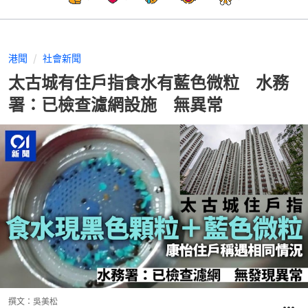
港聞
社會新聞
太古城有住戶指食水有藍色微粒 水務
署：已檢查濾網設施 無異常
撰文：
吳美松