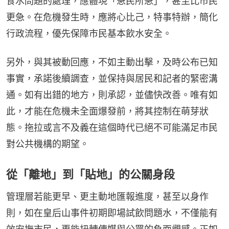
食水問題的處理，應體現「急民所急」，甚至比市民
更急。在危機發生時，應將心比己，特事特辦，簡化
行政流程，優先保障市民基本飲水安全。
另外，與其被動回應，不如主動出擊，及時公布已知
事實，承諾後續調查，並保持與居民和記者的緊密溝
通。如有出錯的地方，則承認，並儘快改善。唯有如
此，才能在危機未全面爆發前，將其控制在萌芽狀
態。拖拉或言不及義在這個時代已絕不可能滿足市民
對公共機構的期望。
從「離地」到「貼地」的公關身段
管理層若能更早、更主動地匯報進度，甚至以身作
則，如在皇后山事件初期即場試飲問題水，不僅能有