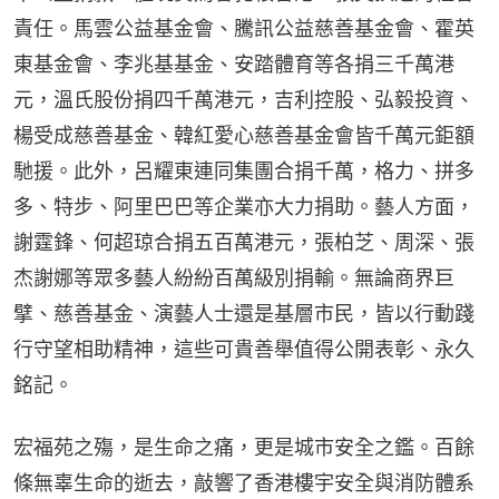
責任。馬雲公益基金會、騰訊公益慈善基金會、霍英
東基金會、李兆基基金、安踏體育等各捐三千萬港
元，溫氏股份捐四千萬港元，吉利控股、弘毅投資、
楊受成慈善基金、韓紅愛心慈善基金會皆千萬元鉅額
馳援。此外，呂耀東連同集團合捐千萬，格力、拼多
多、特步、阿里巴巴等企業亦大力捐助。藝人方面，
謝霆鋒、何超琼合捐五百萬港元，張柏芝、周深、張
杰謝娜等眾多藝人紛紛百萬級別捐輸。無論商界巨
擘、慈善基金、演藝人士還是基層市民，皆以行動踐
行守望相助精神，這些可貴善舉值得公開表彰、永久
銘記。
宏福苑之殤，是生命之痛，更是城市安全之鑑。百餘
條無辜生命的逝去，敲響了香港樓宇安全與消防體系