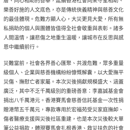
層、同心相助的善舉，延續香港社會向來守望相助、
樂善好施的人文底色，亦是傳統俠義精神與慈善文化
的最佳體現。危難方顯人心，大災更見大愛，所有無
私捐助的個人與團體皆值得全社會敬重與表彰。諸多
人間溫情，讓悲傷之地重生溫暖，讓城市在反思與感
恩中繼續前行。
災難當前，社會各界善心匯聚、共渡危難，眾多重量
級個人、企業與慈善機構紛紛慷慨解囊，以大愛撫平
災傷、撫慰亡者家屬。本次災後捐獻規模盛大、涵蓋
廣泛，其中不乏千萬級別的重磅善意：李嘉誠基金會
捐出八千萬港元。香港賽馬會慈善信託基金一次性捐
贈港幣五千萬元，專款專用於宏福苑受災家庭撫卹、
傷者醫療支援與災後社區重建，也是本次災後較大單
筆公益捐款，體現賽馬會扎根香港、救災扶危的社會