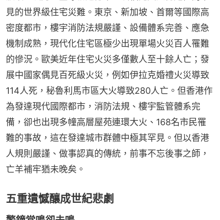
見的世界級住宅災難。東京、新加坡、首爾等國際高
密度都市，樓宇消防法規嚴謹、設備體系完善、應急
機制成熟，現代化住宅區極少出現單場火災百人罹難
的慘況。歐美近年住宅火災多僅數人至十餘人亡；發
展中國家偶見百死級火災，例如伊拉克婚禮火災導致
114人死，秘魯利馬市區大火導致280人亡。但香港作
為發達現代國際都市，消防法規、樓宇監管體系完
備，卻也出現多幢高層屋苑連環大火、168名市民罹
難的事故，這在發達城市群體中極其罕見。但以香港
人規則嚴謹、做事認真的傳統，前事不忘後事之師，
亡羊補牢猶未晚矣。
五重遺憾釀成世紀悲劇