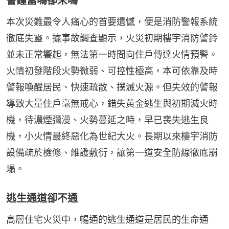
警鐘當鳴卻未鳴
本次災難最令人痛心的首要遺憾，便是消防警報系統
徹底失靈。據事故調查顯示，火災初期樓宇消防警鈴
並未正常響起，無法第一時間向住戶傳達火情預警。
火情初發階段火勢微弱、可控性極高，本可依靠及時
警報喚醒居民、快速疏散、撲滅火源。但失效的警報
導致大量住戶毫無戒心，錯失黃金逃生與初期滅火時
機，待濃煙彌漫、火勢蔓延之時，早已喪失逃生良
機，小火情最終惡化為世紀大火。長期以來樓宇消防
設備疏於檢修、維護敷衍，讓第一道安全防線徹底崩
塌。
逃生通道卻不通
高層住宅火災中，暢通的逃生通道是居民的生命通