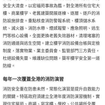
安全大清查，以宏福苑事故為鑑，對全港所有住宅大
樓、商業樓宇、老舊建築開展逐棟、逐層、逐戶的消
防設施排查。重點核查消防警報系統、樓頂儲水系
統、滅火器、消防水帶、煙感報警、應急照明、逃生
門等核心設備，全面更換老舊失效器材，清理堵塞的
消防通道與逃生空間。建立樓宇消防設備台帳與定檢
制度，落實物業、業主委員會、監管部門三方責任，
杜絕設備失靈、維護缺位問題，築牢樓宇安全第一道
防線。
每年一次覆蓋全港的消防演習
消防安全重在防患未然，常態化演習是提升自救能力
的關鍵。特區政府須建立全港年度消防演習機制，實
現住宅屋苑、商場、寫字樓、學校、公共場所全覆