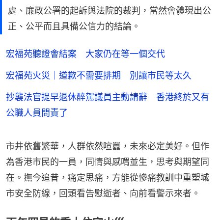
處、廉政公署的起訴與法院的裁判，當然會體現出公
正、公平而且具備公信力的結論。
宏福苑聽證會結案 大家仍在等一個交代
宏福苑火災｜道歉不需要排期 別讓市民等太久
抄襲法官提早退休醉駕議員主動請辭 香港終於又有
公職人員問責了
市井依舊繁華，人群依然喧囂，未來必定美好。但作
為香港市民的一員，同情與感喟並生，思考與期望同
在。撫今追昔，痛定思痛，方能從慘痛教訓中重塑城
市安全防線，回頭看告慰逝者、向前看警示來者。