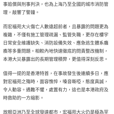
事追償與刑事判決，也為上海乃至全國的城市消防管
理，敲響了警鐘。
而宏福苑大火傷亡人數遠超前者，且暴露的問題更為
複雜，不僅有施工管理疏漏、監管失職，更存在樓宇
日常安全維護缺失、消防設備失效、應急逃生體系癱
瘓等多重問題。相較內地快速徹底的問責整改機制，
本港大災暴露出的長期管理積弊，更值得深刻反思。
值得一提的是香港特首，在事故發生後連續多日，應
對宏福苑之殤時，面容憔悴，嗓音嘶啞，態度真誠，
令人動容。遇難不懼，處置有力，這也是本港政府及
時救助的一方縮影。
放眼亞洲乃至全球發達都市，宏福苑大火仍是極為罕