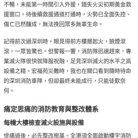
不暢，未能第一時間引入外援，錯失火災初期黃金救
援窗口。待後續救援通道打通時，火勢已全面失控、
傷亡已然釀成，無法挽回眾多無辜生命。
記得前次過深圳時，眼見得前方樓層起火，狼煙滾
滾，一眾皆驚也。但警報一響，消防隊迅速趕來，專
業滅火隊很快就降服祝融，足見深圳滅火的水平之高
設備之精。宏福苑災難時，我也在關口看到隨時待命
的深圳消防車隊，但卻最終未能成行，只能徒歎奈
何。
痛定思痛的消防教育與整改體系
每幢大樓檢查滅火設施與設備
慘痛過後，必先整改根基。全港須全面啟動樓宇消防