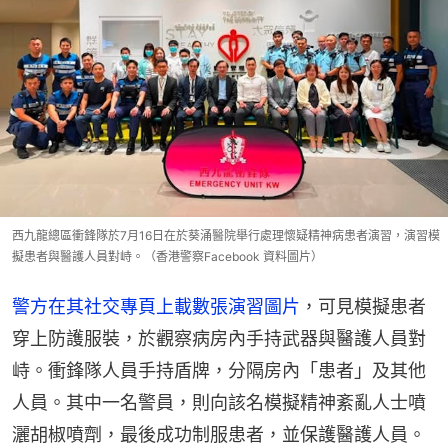
西九龍總區衝鋒隊於7月16日在於葵涌醫院舉行處理懷疑精神病患者演習，演習模
擬患者與醫護人員對峙。（香港警察Facebook 資料圖片）
警方在其社交專頁上載數張演習圖片
，可見模擬患者
穿上防護服裝，於觀察病房內手持武器與醫護人員對
峙。衝鋒隊人員手持盾牌，分隔房內「患者」及其他
人員。其中一名警員，則向該名模擬精神紊亂人士噴
灑胡椒噴劑，最後成功制服患者，並保護醫護人員。