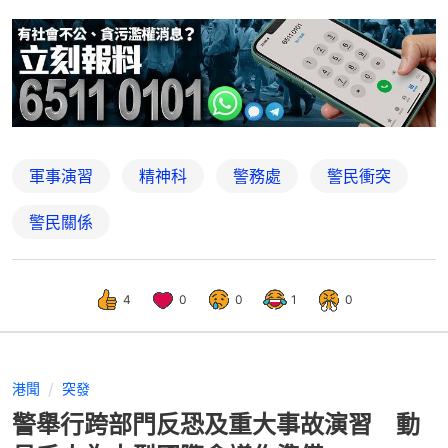
軍事演習
精神科
警務處
警民衝突
警民關係
4
0
0
1
0
港聞
突發
警舉行跨部門反恐及重大事故演習 動