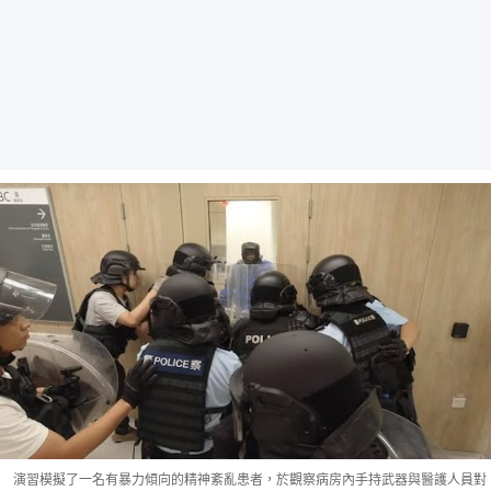
演習模擬了一名有暴力傾向的精神紊亂患者，於觀察病房內手持武器與醫護人員對