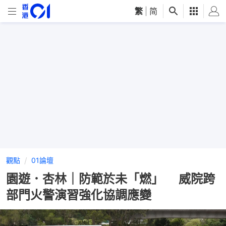
繁
|
简
觀點
01論壇
園遊．杏林｜防範於未「燃」 威院跨
部門火警演習強化協調應變