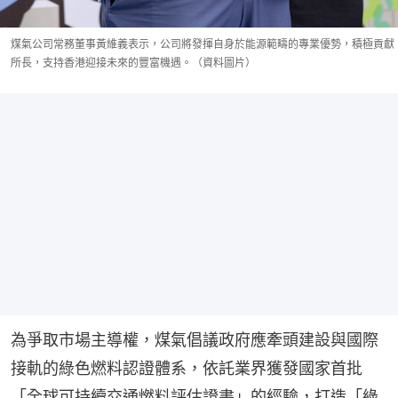
煤氣公司常務董事黃維義表示，公司將發揮自身於能源範疇的專業優勢，積極貢獻
所長，支持香港迎接未來的豐富機遇。（資料圖片）
為爭取市場主導權，煤氣倡議政府應牽頭建設與國際
接軌的綠色燃料認證體系，依託業界獲發國家首批
「全球可持續交通燃料評估證書」的經驗，打造「綠