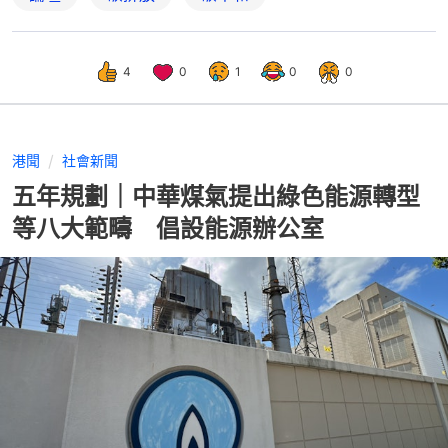
4
0
1
0
0
港聞
社會新聞
五年規劃｜中華煤氣提出綠色能源轉型
等八大範疇 倡設能源辦公室