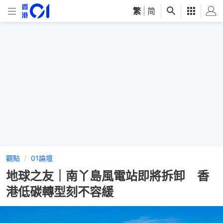
繁
|
简
觀點
01論壇
地球之友｜南丫島風電站即將拆卸 香
港低碳轉型刻不容緩