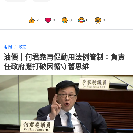
2
0
0
0
0
港聞
政情
油價｜何君堯再促動用法例管制：負責
任政府應打破因循守舊思維