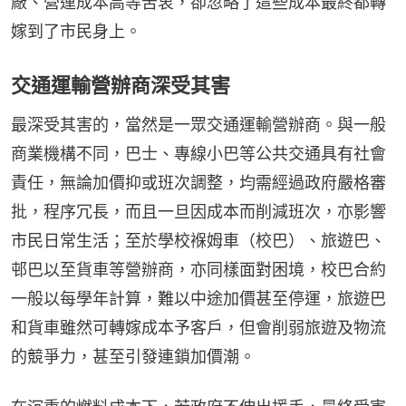
廠、營運成本高等苦衷，卻忽略了這些成本最終都轉
嫁到了市民身上。
交通運輸營辦商深受其害
最深受其害的，當然是一眾交通運輸營辦商。與一般
商業機構不同，巴士、專線小巴等公共交通具有社會
責任，無論加價抑或班次調整，均需經過政府嚴格審
批，程序冗長，而且一旦因成本而削減班次，亦影響
市民日常生活；至於學校褓姆車（校巴）、旅遊巴、
邨巴以至貨車等營辦商，亦同樣面對困境，校巴合約
一般以每學年計算，難以中途加價甚至停運，旅遊巴
和貨車雖然可轉嫁成本予客戶，但會削弱旅遊及物流
的競爭力，甚至引發連鎖加價潮。