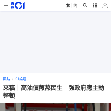
繁
|
简
觀點
01論壇
來稿｜高油價煎熬民生 強政府應主動
整頓