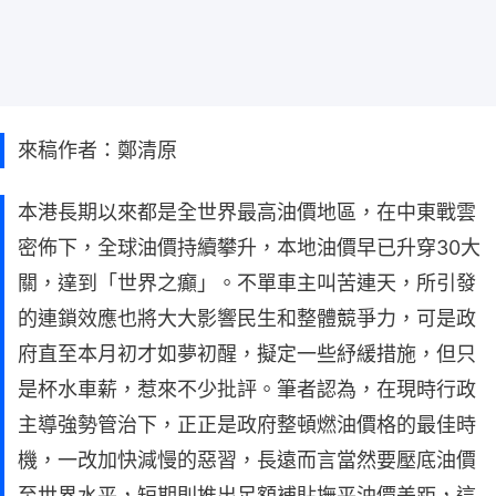
來稿作者：鄭清原
本港長期以來都是全世界最高油價地區，在中東戰雲
密佈下，全球油價持續攀升，本地油價早已升穿30大
關，達到「世界之癲」。不單車主叫苦連天，所引發
的連鎖效應也將大大影響民生和整體競爭力，可是政
府直至本月初才如夢初醒，擬定一些紓緩措施，但只
是杯水車薪，惹來不少批評。筆者認為，在現時行政
主導強勢管治下，正正是政府整頓燃油價格的最佳時
機，一改加快減慢的惡習，長遠而言當然要壓底油價
至世界水平，短期則推出足額補貼撫平油價差距，這