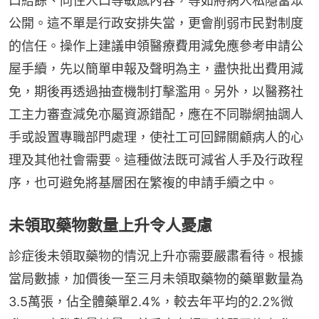
口結餘、同住人口等敏感內容，等如將病人私隱當眾
公開。這不單是行政安排失當，更會削弱市民對制度
的信任。操作上建議申領醫療費用減免應參考申請公
屋手續，先以簡單申報及聲明為主，盡快批出費用減
免，期後再透過抽查機制打擊濫用。另外，以醫務社
工主力審查減免亦屬資源錯配，應在不同聯網抽調人
手或設置專職部門處理，使社工可回歸關顧病人的心
理及其他社會需要。這種做法既可減省人手及行政程
序，也可避免將基層困在繁複的申請手續之中。
未領取藥物數量上升令人憂慮
診症後未領取藥物的情況上升亦需要嚴肅看待。根據
當局數據，加價後一至三月未領取藥物的藥單數量為
3.5萬張，佔全體藥單2.4%，較去年平均的2.2%微