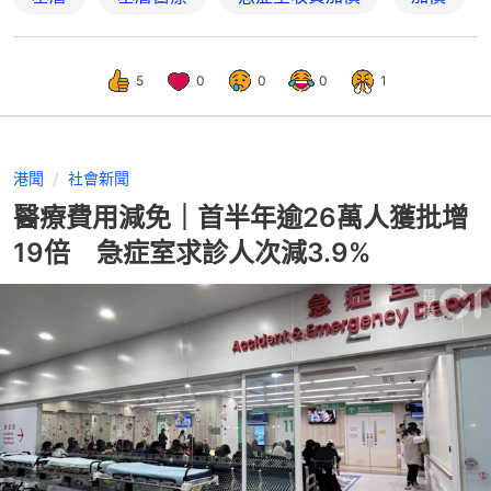
5
0
0
0
1
港聞
社會新聞
醫療費用減免｜首半年逾26萬人獲批增
19倍 急症室求診人次減3.9%