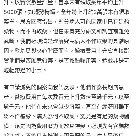
升。以實際數量計量，首季未有領取藥單平均上升
5000張，如趨勢持續，全年將上升約2萬張未有領取
藥單。局方回應指出，部分病人可能因家中已有足夠
藥物，而不再取藥，但在未有充分研究和調查前難免
武斷，我們必須清楚理解究竟病人不作取藥的具體原
因。對基層與夾心階層而言，醫療費用上升會直接影
響他們是否願意領藥、是否按醫囑用藥，這並非是可
輕輕帶過的小事。
有申請減免的個案向我們反映，他們作為長期病患
者，醫療費用由每次數百元上升數倍至過千元，以至
數千元，他們在未來會減少服藥，甚至在經濟困難下
將不作覆診。病人為何不取藥，究竟是有足夠藥物儲
備，還是因為費用壓力而放棄領藥，必須先有客觀數
據判斷，不能只靠推測。更重要的是，病人是否用