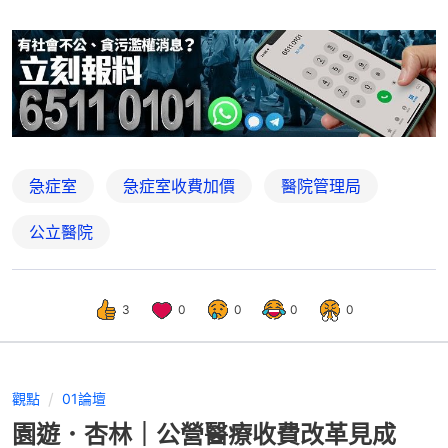
急症室
急症室收費加價
醫院管理局
公立醫院
3
0
0
0
0
觀點
01論壇
園遊．杏林｜公營醫療收費改革見成