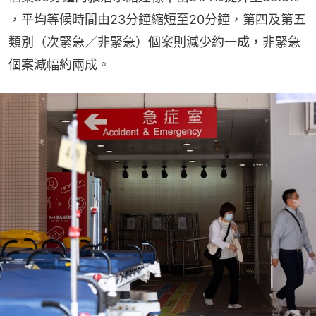
，平均等候時間由23分鐘縮短至20分鐘，第四及第五
類別（次緊急／非緊急）個案則減少約一成，非緊急
個案減幅約兩成。