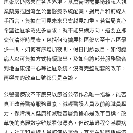
區藥房仍然未在各區落地，基層街坊需要倚賴私人執
業藥房或回流至公營醫療系統配藥，對用戶和前線人
手而言，負擔在可見未來只會越見加重。若當局真心
希望社區承載更多需求，就不能只講方向，還要立即
交代清晰時間表，包括何時擴展社區藥房至十八區最
少一間、如何有序增加夜間、假日門診數目、如何讓
病人以可負擔方式持續取藥，及如何將部分服務融合
到地區康健中心等社區系統。沒有完整配套的改革，
再響亮的改革口號都只是空談。
公營醫療改革不應只以節省公帑作為唯一指標，能否
真正改善醫療服務質素、減輕醫護人員及前線職員壓
力、保障病人健康和減輕基層負擔亦是改革目標。改
革後的亮麗數字雖然看似漂亮，但改革過程令基層病
人、社工和前線人員都疲於奔命，甚至在私隱與經濟