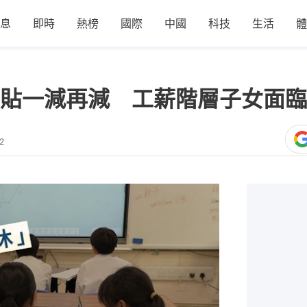
息
即時
熱榜
國際
中國
科技
生活
體
貼一減再減 工薪階層子女面臨
2