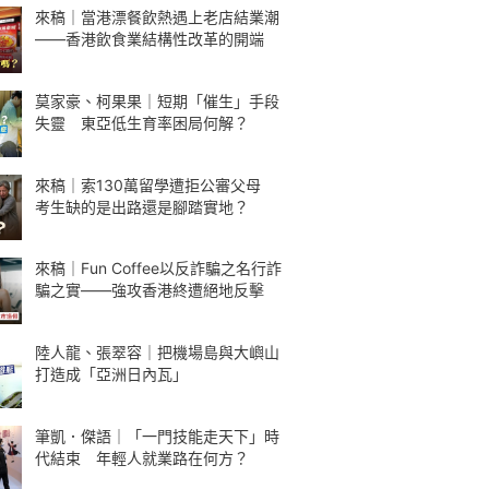
來稿｜當港漂餐飲熱遇上老店結業潮
——香港飲食業結構性改革的開端
莫家豪、柯果果｜短期「催生」手段
失靈 東亞低生育率困局何解？
來稿｜索130萬留學遭拒公審父母
考生缺的是出路還是腳踏實地？
來稿｜Fun Coffee以反詐騙之名行詐
騙之實——強攻香港終遭絕地反擊
陸人龍、張翠容｜把機場島與大嶼山
打造成「亞洲日內瓦」
筆凱．傑語｜「一門技能走天下」時
代結束 年輕人就業路在何方？