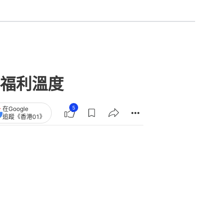
福利溫度
5
在Google
追蹤《香港01》