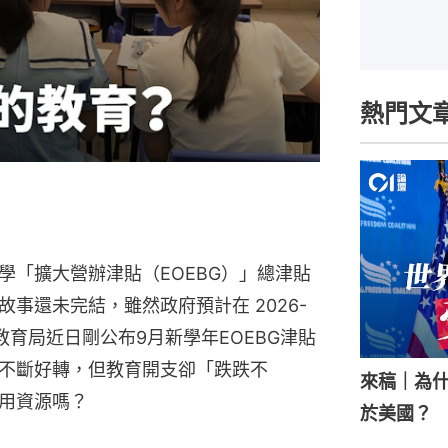
熱門文
學「擴大營辦津貼（EOEBG）」總津貼
事還未完結，雖然政府預計在 2026-
教育局近日剛公布9月新學年EOEBG津貼
不斷好轉，但教育開支卻「跌跌不
來稿｜為
用資源嗎？
於美國？