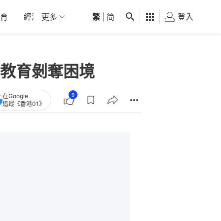
育
經濟
更多
01深圳
繁
觀點
|
简
健康
好食玩飛
登入
女
教育剝奪困境
9
在Google
追蹤《香港01》