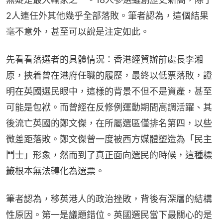
2人連任外其他幾乎全部落敗。筆者認為，這個結果
毫不意外，甚至可以說是注定如此。
先看看落選者的具體情況：香港經貿辦前處長李湘
原，挾着曾在港府任職的履歷，最終以低票落敗，證
明在英國選民眼中，這樣的背景不但不是資產，甚至
可能是包袱。而曾經在反修例運動期間高調活躍、其
後流亡英國的鄭文傑，在所屬選區僅排名第四，以些
微差距落敗。鄭文傑曾一度被西方媒體塑造為「民主
鬥士」形象，然而到了真正面向選民的時候，這種標
籤根本無法轉化為選票。
筆者認為，移英港人的政治挫敗，背後有深層的結構
性原因。第一是議題錯位。英國選民當下最關心的是