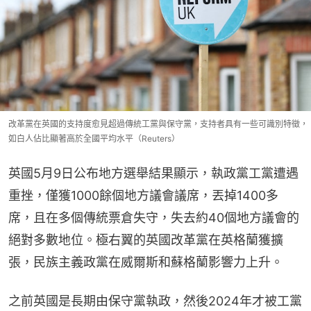
改革黨在英國的支持度愈見超過傳統工黨與保守黨，支持者具有一些可識別特徵，
如白人佔比顯著高於全國平均水平（Reuters）
英國5月9日公布地方選舉結果顯示，執政黨工黨遭遇
重挫，僅獲1000餘個地方議會議席，丟掉1400多
席，且在多個傳統票倉失守，失去約40個地方議會的
絕對多數地位。極右翼的英國改革黨在英格蘭獲擴
張，民族主義政黨在威爾斯和蘇格蘭影響力上升。
之前英國是長期由保守黨執政，然後2024年才被工黨