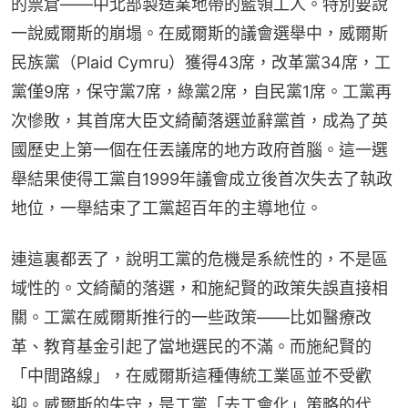
的票倉——中北部製造業地帶的藍領工人。特別要說
一說威爾斯的崩塌。在威爾斯的議會選舉中，威爾斯
民族黨（Plaid Cymru）獲得43席，改革黨34席，工
黨僅9席，保守黨7席，綠黨2席，自民黨1席。工黨再
次慘敗，其首席大臣文綺蘭落選並辭黨首，成為了英
國歷史上第一個在任丟議席的地方政府首腦。這一選
舉結果使得工黨自1999年議會成立後首次失去了執政
地位，一舉結束了工黨超百年的主導地位。
連這裏都丟了，說明工黨的危機是系統性的，不是區
域性的。文綺蘭的落選，和施紀賢的政策失誤直接相
關。工黨在威爾斯推行的一些政策——比如醫療改
革、教育基金引起了當地選民的不滿。而施紀賢的
「中間路線」，在威爾斯這種傳統工業區並不受歡
迎。威爾斯的失守，是工黨「去工會化」策略的代