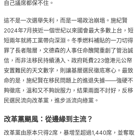
自己議席都保不住。
這不是一次選舉失利，而是一場政治崩塌。施紀賢
2024年7月挾近一個世紀以來國會最大多數上台，短
短兩年就將工黨帶向深淵。冬季燃料補貼的一刀切得
罪了長者階層，文德森的人事任命醜聞重創了管治誠
信，而非法移民持續湧入、政府耗費223億港元公帑
安置難民的天文數字，則讓基層選民徹底寒心。最致
命的是，施紀賢在移民問題上的進退失據——強硬不
夠徹底，溫和又不夠說服力，結果兩面不討好，反移
民選民流向改革黨，進步派流向綠黨。
改革黨颶風：從邊緣到主流？
改革黨由原本只得2席，暴增至超過1,440席，並奪取