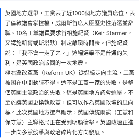
英國地方選舉，工黨丟了近1000個地方議員席位，丟
了倫敦議會掌控權，威爾斯首席大臣歷史性落選並辭
職。10名工黨議員要求首相施紀賢（Keir Starmer，
又譯施凱爾或斯塔默）制定離職時間表。但施紀賢
說：「我不會一走了之。」這場選舉不是普通的失
利，是英國政治版圖的一次地震。
極右翼改革黨（Reform UK）從邊緣走向主流，工黨
被困在中間動彈不得。這不是工黨一家的失敗，是整
個英國主流政治的失敗。這是英國地方議會選舉，不
至於讓英國更換執政黨，但可以作為英國政壇的風向
標。此次英國地方選舉顯示，英國傳統兩黨（工黨和
保守黨）主導格局正在受到明顯衝擊。英國政壇正進
一步向多黨競爭與政治碎片化方向發展。