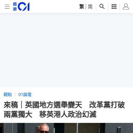
繁
|
简
觀點
01論壇
來稿｜英國地方選舉變天 改革黨打破
兩黨獨大 移英港人政治幻滅