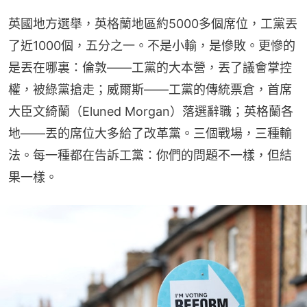
英國地方選舉，英格蘭地區約5000多個席位，工黨丟
了近1000個，五分之一。不是小輸，是慘敗。更慘的
是丟在哪裏：倫敦——工黨的大本營，丟了議會掌控
權，被綠黨搶走；威爾斯——工黨的傳統票倉，首席
大臣文綺蘭（Eluned Morgan）落選辭職；英格蘭各
地——丟的席位大多給了改革黨。三個戰場，三種輸
法。每一種都在告訴工黨：你們的問題不一樣，但結
果一樣。