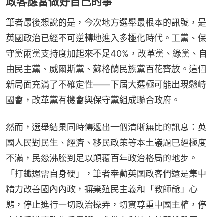
政客應當做好自己的事
筆者最後想說的是，今次地方選舉最根本的訊號，是
英國政治已經不可逆轉地進入多極化時代。工黨、保
守黨兩黨支持度加起來不足40%，改革黨、綠黨、自
由民主黨、威爾斯黨、蘇格蘭民族黨百花齊放。這個
新局面充滿了不確定性——下屆大選極可能出現懸峙
國會，改革黨有機會與保守黨組成聯合政府。
然而，選舉結果同時傳遞出一個清晰無比的訊息：英
國人民對民生、經濟、移民政策等本土議題已經極度
不滿，民怨沸騰到足以顛覆百年政治格局的地步。
「打鐵還需自身硬」，筆者奉勸英國政客們還是集中
精力改善國內內政，摒棄殖民主義和「教師爺」心
態，停止進行一切政治操弄，切實尊重中國主權，停