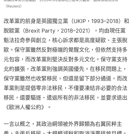
（Reuters）
改革黨的前身是英國獨立黨（UKIP，1993–2018）和
脫歐黨（Brexit Party，2018–2021），均由現任黨
魁法拉奇參與創立，核心訴求都是高度疑歐、主張脫
歐。保守黨雖然反對極端的覺醒文化，但依然支持多
元包容，而改革黨則堅決反對多元文化。保守黨支持
北約擴張，改革黨則強調英國優先。在移民問題上，
保守黨雖然也收緊移民，但還是留下部分通道，而改
革黨則是提倡零非法移民，不僅要凍結非必要的合法
移民，還要驅逐、遣返所有的非法移民，並要求退出
《歐洲人權公約》。
一言以概之，其政治綱領被外界歸類為右翼民粹主
義，主張反移民、大規模減稅和取消淨零排放目標。