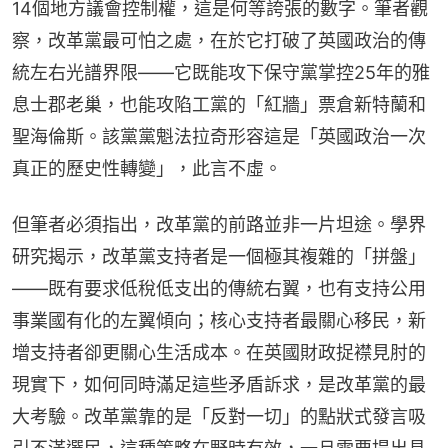
14個地方議會控制權，這是何等誇張的數字。筆者觀
察，改革黨最可怕之處，在於它打破了英國政治的傳
統左右光譜界限——它既能攻下保守黨掌控25年的雅
息士郡老巢，也能攻陷工黨的「紅牆」票倉新特蘭和
聖海倫斯。該黨黨魁法拉奇形容這是「英國政治一次
真正的歷史性轉變」，此言不虛。
但筆者必須指出，改革黨的前路並非一片坦途。學界
研究揭示，改革黨支持者是一個極其複雜的「拼盤」
——既有要求低稅低支出的傳統右翼，也有支持公用
事業國有化的左翼傾向；核心支持者最關心移民，新
增支持者卻更關心生活成本。在英國財政捉襟見肘的
現實下，如何同時滿足這些矛盾訴求，是改革黨的最
大考驗。改革黨靠的是「反對一切」的點狀式發言吸