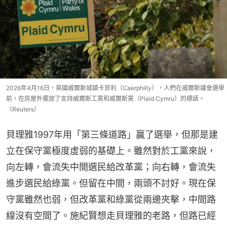
2026年4月16日，英國威爾斯城鎮卡菲利（Caerphilly），人們在威爾斯議會選舉
前，在房屋外擺放了支持威爾斯工黨和威爾斯黨（Plaid Cymru）的標語。
（Reuters）
貝理雅1997年用「第三條道路」贏了選舉，但那是建
立在保守黨極度虛弱的基礎上。雖然對於工黨來說，
向左轉，會流失中間選民給改革黨；向右轉，會流失
進步選民給綠黨。但留在中間，兩頭不討好。現在保
守黨雖然也弱，但改革黨和綠黨從兩邊夾擊，中間路
線沒有空間了。施紀賢想走貝理雅的老路，但路已經