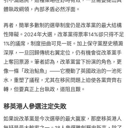
引不滿選民，這種策略在野時有效，一旦需要提出具
體執政綱領，內部矛盾必然浮面。
再者，簡單多數制的選舉制度仍是改革黨的最大結構
性障礙。2024年大選，改革黨得票率14%卻只得不足
1%的議席，制度扭曲可見一斑。加上保守黨歷史積澱
深厚，一旦回歸傳統右翼定位，仍有機會從改革黨手
上奪回票源。筆者認為，改革黨當下扮演的角色，更
像一條「政治鮎魚」——它攪動了英國政治的一池死
水，重塑了議程，尤其在移民問題上迫使各黨齊齊右
轉，但要真正上台執政，道阻且艱。
移英港人參選注定失敗
如果說改革黨是今次選舉的最大贏家，那麼移英港人
無疑是最大輸家之一。18人參選雖創歷史新高，除了