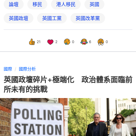
論壇
移民
港人移民
英國
英國政壇
英國工黨
英國改革黨
21
2
0
6
0
國際
國際分析
英國政壇碎片+極端化 政治體系面臨前
所未有的挑戰