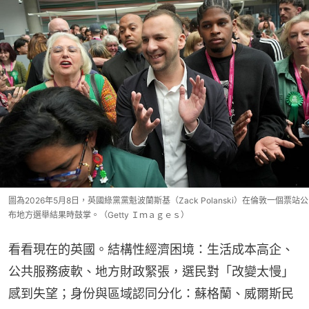
圖為2026年5月8日，英國綠黨黨魁波蘭斯基（Zack Polanski）在倫敦一個票站公
布地方選舉結果時鼓掌。（Getty Ｉｍａｇｅｓ）
‌看看現在的英國。結構性經濟困境‌：生活成本高企、
公共服務疲軟、地方財政緊張，選民對「改變太慢」
感到失望‌‌；身份與區域認同分化‌：蘇格蘭、威爾斯民