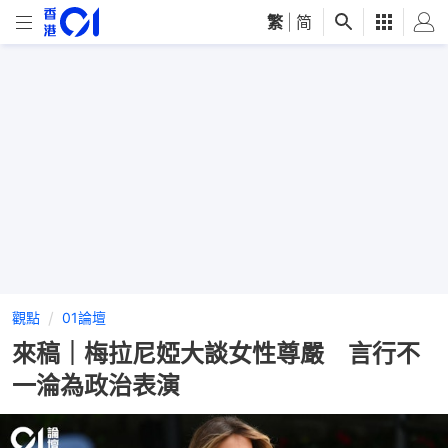
繁
|
简
觀點
01論壇
來稿｜梅拉尼婭大談女性尊嚴 言行不
一淪為政治表演