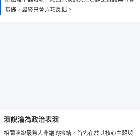
基礎，最終只會弄巧反拙。
演說淪為政治表演
相關演說最惹人非議的癥結，首先在於其核心主題與