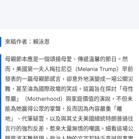
來稿作者：賴泳恩
母親節本應是一個頌揚母愛、傳遞溫馨的節日。然
而，美國第一夫人梅拉尼亞（Melania Trump）早前
發表的一篇母親節感言，卻意外地演變成一場公關災
難，甚至淪為國際政壇的笑話。這篇旨在探討「母性
尊嚴」（Motherhood）與家庭價值的演說，不但未
能為她贏得公眾的掌聲，反而因為內容嚴重「離
地」、代筆疑雲，以及與其丈夫美國總統特朗普過往
言行的強烈反差，惹來大量無情的嘲諷。細看這場公
關風波不難發現，政治人物的文宣若缺乏真誠與事實