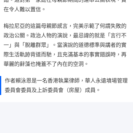
在令人難以置信。
梅拉尼亞的這篇母親節感言，完美示範了何謂失敗的
政治公關。政治人物的演說，最忌諱的就是「言行不
一」與「脫離群眾」。當演說的道德標準與講者的實
際生活軌跡背道而馳，且充滿基本的事實錯誤時，再
華麗的辭藻也掩蓋不了內在的空洞。
作者賴泳恩是一名香港執業律師，華人永遠墳場管理
委員會委員及上訴委員會（房屋）成員。