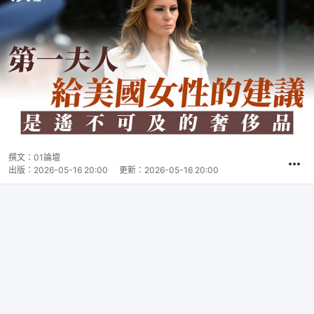
撰文：
01論壇
出版：
2026-05-16 20:00
更新：
2026-05-16 20:00