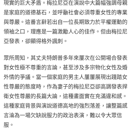
現實的巨大矛盾。梅拉尼亞在演說中大篇幅強調母親
是家庭的道德基石，並呼籲社會必須尊重女性的專業
與尊嚴。這番言辭若出自一位長期致力於平權運動的
領袖之口，理應是一篇激勵人心的佳作。但由梅拉尼
亞發表，卻顯得格外諷刺。
眾所周知，其丈夫特朗普多年來屢次在公開場合發表
對女性極不尊重的言論，甚至涉及多宗物化女性及婚
外情的爭議。當一個家庭的男主人屢屢展現出踐踏女
性尊嚴的態度時，作為妻子的梅拉尼亞卻高調發表捍
衛女性尊嚴的長篇大論，這種畫面實在充滿違和感。
這種家庭背景與演說道德高地的強烈落差，讓整篇感
言淪為一場欠缺說服力的政治表演，難以令大眾信
服。