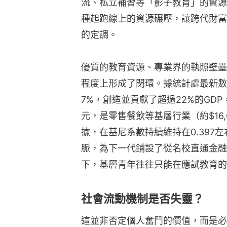
流、私立補習等「影子教育」的資源
種起跑線上的資源碾壓，讓跨代財富
的定調。
優質的教育資源、專業界的執照壁壘
程度上形成了閉環。據統計處最新數
7%，創造並貢獻了超過22%的GDP
元，是零售餐飲等基層行業（約$16,0
據，在基尼系數持續維持在0.397
脈，為下一代鋪設了從名校直通金融
下，基層青年往往只能在應試教育的
社會流動機制是否失靈？
這並非否定個人奮鬥的價值，而是必