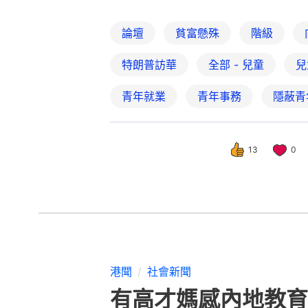
論壇
貧富懸殊
階級
特朗普訪華
全部 - 兒童
兒
青年就業
青年事務
隱蔽青
13
0
港聞
社會新聞
有高才媽感內地教育