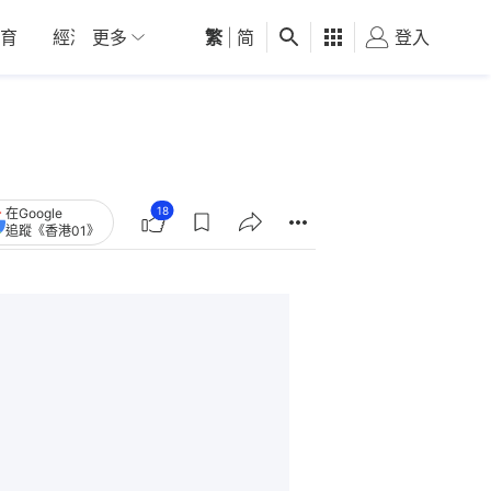
育
經濟
更多
01深圳
繁
觀點
|
简
健康
好食玩飛
登入
女
18
在Google
追蹤《香港01》