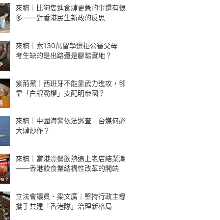
來稿｜比狗隻進食肆更急的事還有很
多——對香港民生新政的反思
來稿｜索130萬留學遭拒公審父母
考生缺的是出路還是腳踏實地？
紫荊黨｜西班牙不能靠武力進攻，卻
靠「白銀霸權」支配明帝國？
來稿｜中國海警依法巡查 台媒何必
大肆炒作？
來稿｜當港漂餐飲熱遇上老店結業潮
——香港飲食業結構性改革的開端
立法會議員．梁文廣｜堅持行政主導
攜手共建「香港隊」治理新格局