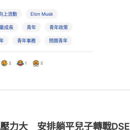
向上流動
Elon Musk
童成長
青年
青年政策
年
青年事務
問題青年
2
1
2
壓力大 安排躺平兒子轉戰DS