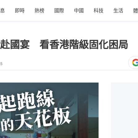
息
即時
熱榜
國際
中國
科技
生活
體
赴國宴 看香港階級固化困局
25