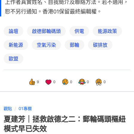
上作者真實姓名、自我簡介及聯絡方法。若不適用，
恕不另行通知。香港01保留最終編輯權。
論壇
啟德郵輪碼頭
供電
能源政策
新能源
空氣污染
郵輪
碳排放
歐盟
9
0
0
0
0
觀點
01專欄
夏建芳｜拯救啟德之二：郵輪碼頭樞紐
模式早已失效