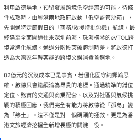
利用啟德場地，預留發展跨境低空經濟的可能，待條
件成熟時，由粵港兩地政府啟動「低空監管沙箱」，
先開通特定節假日的「商務/救援特批包機」航線，最
終達至全面開通往來深圳前海、珠海橫琴的eVTOL跨
境常態化航線。通過分階段突破體制時差，將啟德打
造為大灣區年輕客群的跨境文娛消費首選地。
82億元的沉沒成本已是事實，若僵化固守純郵輪思
維，啟德只會繼續淪為昂貴的地標。通過精準的錯位
定位、務實的交通與商業配套、以及對社區與氣候挑
戰的積極回應，我們完全有能力將啟德從「孤島」變
為「熟土」。這不僅是對一個碼頭的拯救，更是為香
港文旅經濟挖掘全新增長極的關鍵一役。