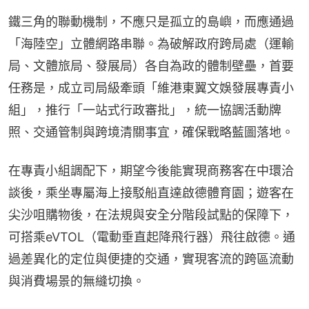
鐵三角的聯動機制，不應只是孤立的島嶼，而應通過
「海陸空」立體網路串聯。為破解政府跨局處（運輸
局、文體旅局、發展局）各自為政的體制壁壘，首要
任務是，成立司局級牽頭「維港東翼文娛發展專責小
組」，推行「一站式行政審批」，統一協調活動牌
照、交通管制與跨境清關事宜，確保戰略藍圖落地。
在專責小組調配下，期望今後能實現商務客在中環洽
談後，乘坐專屬海上接駁船直達啟德體育園；遊客在
尖沙咀購物後，在法規與安全分階段試點的保障下，
可搭乘eVTOL（電動垂直起降飛行器）飛往啟德。通
過差異化的定位與便捷的交通，實現客流的跨區流動
與消費場景的無縫切換。