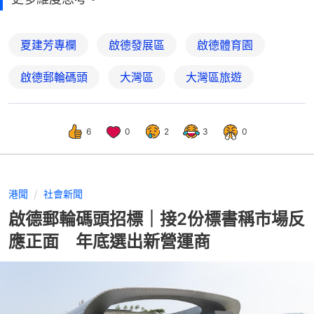
夏建芳專欄
啟德發展區
啟德體育園
啟德郵輪碼頭
大灣區
大灣區旅遊
6
0
2
3
0
港聞
社會新聞
啟德郵輪碼頭招標｜接2份標書稱市場反
應正面 年底選出新營運商