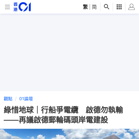
繁
|
简
觀點
01論壇
綠惜地球｜行船爭電纜 啟德勿執輸
——再議啟德郵輪碼頭岸電建設