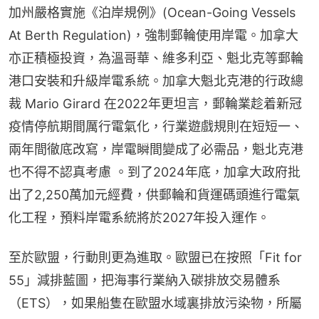
加州嚴格實施《泊岸規例》(Ocean-Going Vessels 
At Berth Regulation)，強制郵輪使用岸電。加拿大
亦正積極投資，為溫哥華、維多利亞、魁北克等郵輪
港口安裝和升級岸電系統。加拿大魁北克港的行政總
裁 Mario Girard 在2022年更坦言，郵輪業趁着新冠
疫情停航期間厲行電氣化，行業遊戲規則在短短一、
兩年間徹底改寫，岸電瞬間變成了必需品，魁北克港
也不得不認真考慮 。到了2024年底，加拿大政府批
出了2,250萬加元經費，供郵輪和貨運碼頭進行電氣
化工程，預料岸電系統將於2027年投入運作。
至於歐盟，行動則更為進取。歐盟已在按照「Fit for 
55」減排藍圖，把海事行業納入碳排放交易體系
（ETS），如果船隻在歐盟水域裏排放污染物，所屬