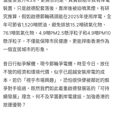
濃度便急升43%。更無奈的是，其實該船早就有岸電
裝置，只是啟德配套落後，靠岸後被迫噴黑煙。有研
究推算，假如啟德郵輪碼頭能在2025年使用岸電，全
年可節省1,520噸燃油，避免排放15.2噸硫氧化物、
76.1噸氮氧化物、4.9噸PM2.5懸浮粒子和4.9噸PM10
懸浮粒子，不僅能保障市民健康，更能捍衛香港作為
一個宜居城市的形象。
昔日行船爭解纜，現今郵輪爭電纜。時至今日，放任
不管的經濟和環境代價，似乎已超越安裝岸電的成
本，若仍「視乎市場興趣」，恐怕很快便被鄰近的競
爭對手追過。既然我們如此着重啟德發展區的「可持
續發展」理念，何不及早籌劃岸電建設，加強香港的
旅運優勢？