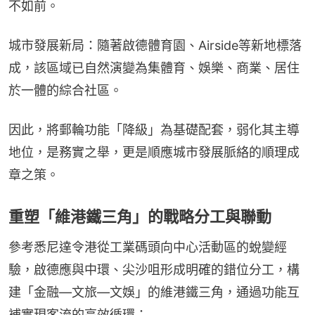
不如前。
城市發展新局：隨著啟德體育園、Airside等新地標落
成，該區域已自然演變為集體育、娛樂、商業、居住
於一體的綜合社區。
因此，將郵輪功能「降級」為基礎配套，弱化其主導
地位，是務實之舉，更是順應城市發展脈絡的順理成
章之策。
重塑「維港鐵三角」的戰略分工與聯動
參考悉尼達令港從工業碼頭向中心活動區的蛻變經
驗，啟德應與中環、尖沙咀形成明確的錯位分工，構
建「金融—文旅—文娛」的維港鐵三角，通過功能互
補實現客流的高效循環：