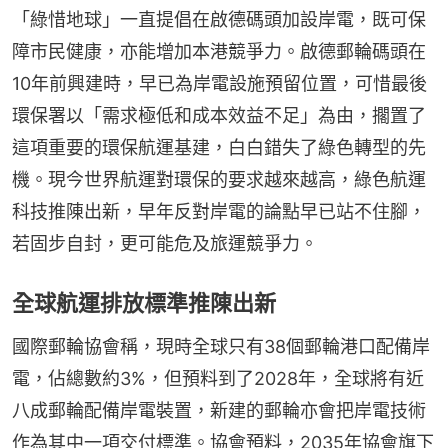
「綠惜地球」一直提倡在啟德碼頭加設岸電，既可保
障市民健康，亦能增加本港競爭力。啟德郵輪碼頭在
10年前興建時，早已為岸電設施預留位置，可惜最後
環保署以「需求極低和成本效益不足」為由，擱置了
這項重要的環保航運基建，白白錯失了綠色轉型的先
機。現今世界航運對環保的要求越來越高，綠色航運
科技推陳出新，早年反對岸電的論點早已站不住腳，
若固步自封，更可能危及旅運競爭力。
全球航運排放標準推陳出新
國際郵輪協會稱，現時全球只有38個郵輪港口配備岸
電，佔總數約3%，但預料到了2028年，全球將有近
八成郵輪配備岸電裝置，新建的郵輪亦會把岸電技術
作為其中一項交付標準。協會預料，2035年協會旗下