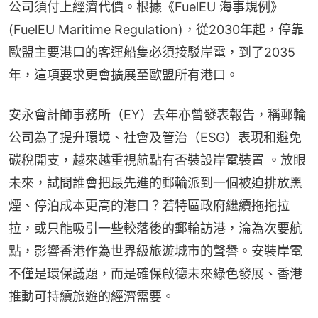
公司須付上經濟代價。根據《FuelEU 海事規例》
(FuelEU Maritime Regulation)，從2030年起，停靠
歐盟主要港口的客運船隻必須接駁岸電，到了2035
年，這項要求更會擴展至歐盟所有港口。
安永會計師事務所（EY）去年亦曾發表報告，稱郵輪
公司為了提升環境、社會及管治（ESG）表現和避免
碳稅開支，越來越重視航點有否裝設岸電裝置 。放眼
未來，試問誰會把最先進的郵輪派到一個被迫排放黑
煙、停泊成本更高的港口？若特區政府繼續拖拖拉
拉，或只能吸引一些較落後的郵輪訪港，淪為次要航
點，影響香港作為世界級旅遊城市的聲譽。安裝岸電
不僅是環保議題，而是確保啟德未來綠色發展、香港
推動可持續旅遊的經濟需要。