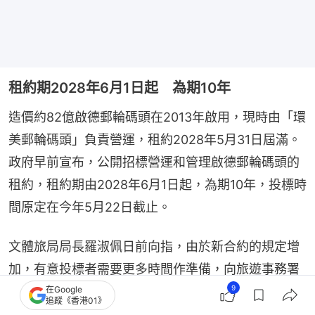
租約期2028年6月1日起 為期10年
造價約82億啟德郵輪碼頭在2013年啟用，現時由「環
美郵輪碼頭」負責營運，租約2028年5月31日屆滿。
政府早前宣布，公開招標營運和管理啟德郵輪碼頭的
租約，租約期由2028年6月1日起，為期10年，投標時
間原定在今年5月22日截止。
文體旅局局長羅淑佩日前向指，由於新合約的規定增
加，有意投標者需要更多時間作準備，向旅遊事務署
9
在Google
申請延長招標期限，促使當局早前宣布推遲至今日。
追蹤《香港01》