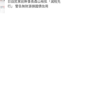
日自民黨前幹事長森山裕批「減稅先
行」 警告無財源損國債信用