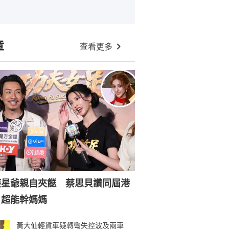
章
查看更多
獲星爺親自夾餸 蔡思貝讚同屆港
：超能幹媽媽
黃大仙輕貨車疑轉彎失控波及兩車