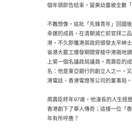
個年頭即告結束，留美幼童被全數「
不難想像，這批「先鋒青年」回國後
幸運的成員，在清朝滅亡前官拜二品
港，不久即獲港英政府頒發太平紳士
省港大罷工爆發期間穿梭中港兩地調
上第一個名議政局議員。周壽臣的成
名：他是東亞銀行的創立人之一，又
港電話、香港電燈等公司的董事局。
周壽臣終年97歲，他漫長的人生經
香港創下了華人傳奇；這樣一位「香
年有所呼應？