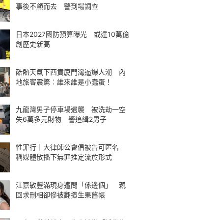
事後不顧而去 警到場調查
日本2027國防預算曝光 或達10萬億
創歷史新高
酷熱天氣下西貢廈門灣逼爆人潮 內
地旅客震驚︰誰來誰是小蠢蛋！
九龍灣男子停車場遇襲 被洗劫一空
失6萬多元財物 警追緝2男子
性罪行｜大律師公會倡被告可匿名
稱媒體散播下無罪推定流於形式
江嘉敏豐滿現身遭問「係邊個」 親
回求刪相卻慘被翻搲生果舊帳