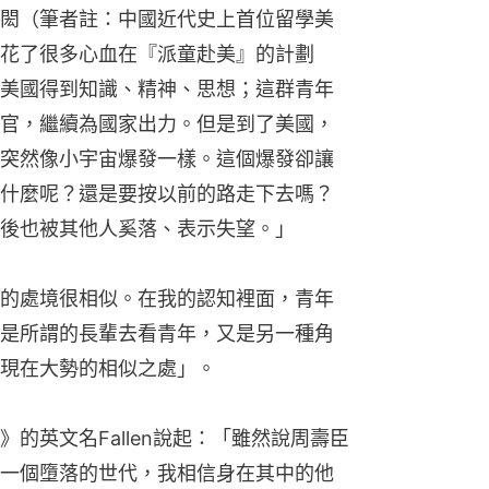
閎（筆者註：中國近代史上首位留學美
花了很多心血在『派童赴美』的計劃
美國得到知識、精神、思想；這群青年
官，繼續為國家出力。但是到了美國，
突然像小宇宙爆發一樣。這個爆發卻讓
什麼呢？還是要按以前的路走下去嗎？
後也被其他人奚落、表示失望。」
的處境很相似。在我的認知裡面，青年
是所謂的長輩去看青年，又是另一種角
現在大勢的相似之處」。
的英文名Fallen說起：「雖然說周壽臣
一個墮落的世代，我相信身在其中的他