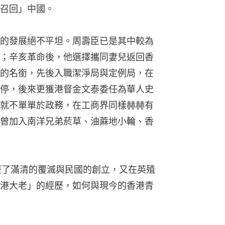
召回」中國。
的發展絕不平坦。周壽臣已是其中較為
；辛亥革命後，他選擇攜同妻兒返回香
的名銜，先後入職潔淨局與定例局，在
停，後來更獲港督金文泰委任為華人史
就不單單於政務，在工商界同樣赫赫有
曾加入南洋兄弟菸草、油蔴地小輪、香
歷了滿清的覆滅與民國的創立，又在英殖
港大老」的經歷，如何與現今的香港青