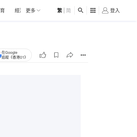
育
經濟
更多
01深圳
繁
觀點
|
简
健康
好食玩飛
登入
女
在Google
追蹤《香港01》