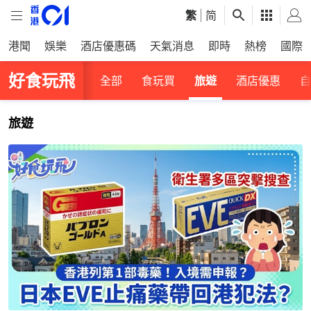
繁
|
简
港聞
娛樂
酒店優惠碼
天氣消息
即時
熱榜
國際
好食玩飛
全部
食玩買
旅遊
酒店優惠
自
旅遊