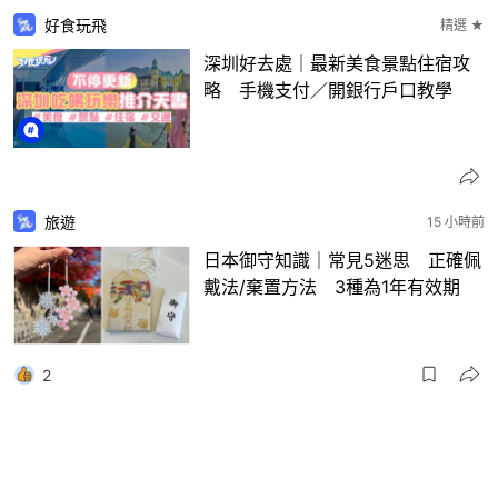
好食玩飛
精選 ★
深圳好去處｜最新美食景點住宿攻
略 手機支付／開銀行戶口教學
旅遊
15 小時前
日本御守知識｜常見5迷思 正確佩
戴法/棄置方法 3種為1年有效期
2
旅遊
17 小時前
深圳園博園兩大新區開放！打卡四