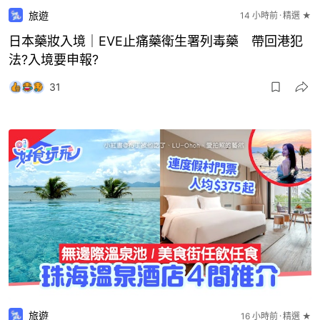
旅遊
14 小時前
精選 ★
日本藥妝入境｜EVE止痛藥衛生署列毒藥 帶回港犯
法?入境要申報?
31
旅遊
16 小時前
精選 ★