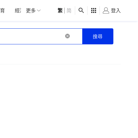
育
經濟
更多
01深圳
繁
觀點
|
简
健康
好食玩飛
登入
女