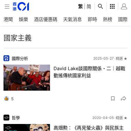
繁
|
简
港聞
娛樂
酒店優惠碼
天氣消息
即時
熱榜
國際
國家主義
國際分析
2025-05-27
精選 ★
David Lake談國際關係・二｜越戰
動搖傳統國家利益
5
哲學
2020-04-05
精選 ★
高畑勲：《再見螢火蟲》與民族主