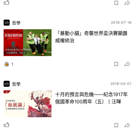
哲學
2018-07-16
「暴動小貓」奇襲世界盃決賽顯露
威權統治
1
哲學
2018-04-01
十月的預言與危機——紀念1917年
俄國革命100周年（五）丨汪暉