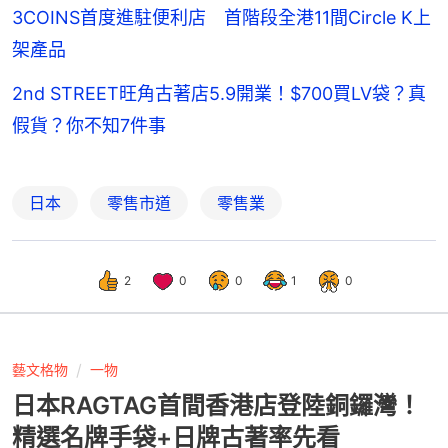
3COINS首度進駐便利店 首階段全港11間Circle K上
架產品
2nd STREET旺角古著店5.9開業！$700買LV袋？真
假貨？你不知7件事
日本
零售市道
零售業
2
0
0
1
0
藝文格物
一物
日本RAGTAG首間香港店登陸銅鑼灣！
精選名牌手袋+日牌古著率先看