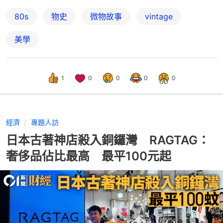
80s
物史
微物故事
vintage
美學
1
0
0
0
0
經濟
專題人訪
日本古著神店殺入銅鑼灣 RAGTAG：
奢侈品佔比最高 最平100元起