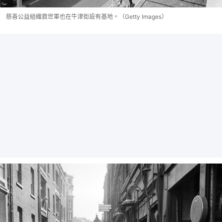
慈善公益組織救世軍也在牛津街設有基地。（Getty Images）