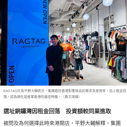
RAGTAG社長平野大輔表示，集團看好香港對奢侈品的需求及使用率，加上租金回
落，認為現在是進軍香港的最佳時機。（黃文琪攝）
選址銅鑼灣因租金回落 投資額較同業進取
被問及為何選擇此時來港開店，平野大輔解釋，集團