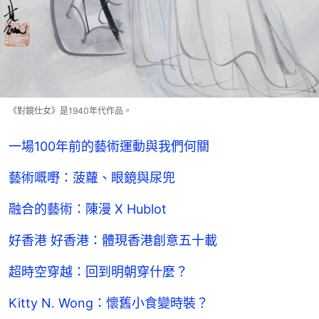
《對鏡仕女》是1940年代作品。
一場100年前的藝術運動與我們何關
藝術嘅嘢：菠蘿、眼鏡與尿兜
融合的藝術：陳漫 X Hublot
好香港 好香港：體現香港創意五十載
超時空穿越：回到明朝穿什麼？
Kitty N. Wong：懷舊小食變時裝？