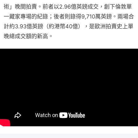
術」晚間拍賣。前者以2.96億英鎊成交，創下倫敦單
一藏家專場的紀錄；後者則錄得9,710萬英鎊。兩場合
計約3.93億英鎊（約港幣40億），是歐洲拍賣史上單
晚總成交額的新高。