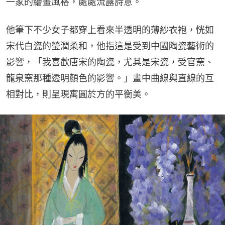
一家的繪畫風格，處處流露詩意。
他筆下不少女子都穿上看來半透明的薄紗衣袍，恍如
宋代白瓷的瑩潤柔和，他指這是受到中國陶瓷藝術的
影響，「我喜歡唐宋的陶瓷，尤其是宋瓷，受官窯、
龍泉窯那種透明顏色的影響。」畫中曲線與直線的互
相對比，則呈現寓圓於方的平衡美。