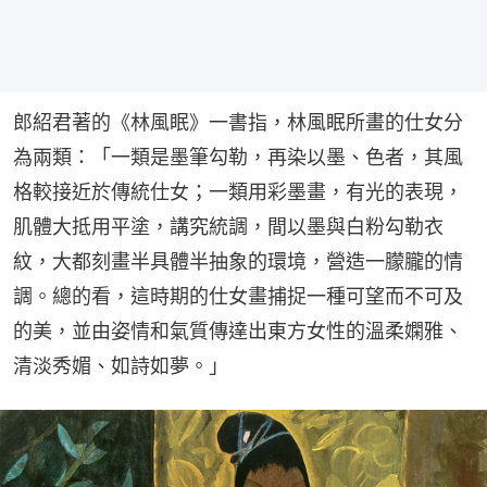
郎紹君著的《林風眠》一書指，林風眠所畫的仕女分
為兩類：「一類是墨筆勾勒，再染以墨、色者，其風
格較接近於傳統仕女；一類用彩墨畫，有光的表現，
肌體大抵用平塗，講究統調，間以墨與白粉勾勒衣
紋，大都刻畫半具體半抽象的環境，營造一朦朧的情
調。總的看，這時期的仕女畫捕捉一種可望而不可及
的美，並由姿情和氣質傳達出東方女性的溫柔嫻雅、
清淡秀媚、如詩如夢。」