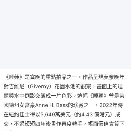
《睡蓮》是當晚的重點拍品之一，作品呈現莫奈晚年
對吉維尼（Giverny）花園水池的觀察，畫面上的睡
蓮與水中倒影交織成一片色彩。這幅《睡蓮》曾是美
國德州女富豪Anne H. Bass的珍藏之一，2022年時
在紐約佳士得以5,649萬美元（約4.43 億港元）成
交，不過短短四年後畫作再度轉手，帳面價值實質下