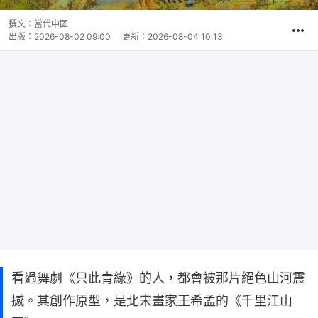
撰文：
當代中國
出版：
2026-08-02 09:00
更新：
2026-08-04 10:13
看過舞劇《只此青綠》的人，都會被那片絕色山河震
撼。其創作原型，是北宋畫家王希孟的《千里江山