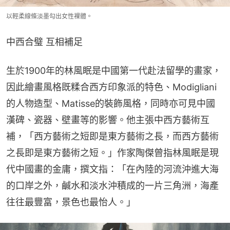
以輕柔線條淡墨勾出女性裸體。
中西合璧 互相補足
生於1900年的林風眠是中國第一代赴法留學的畫家，
因此繪畫風格既糅合西方印象派的特色、Modigliani
的人物造型、Matisse的裝飾風格，同時亦可見中國
漢碑、瓷器、壁畫等的影響。他主張中西方藝術互
補，「西方藝術之短即是東方藝術之長，而西方藝術
之長即是東方藝術之短。」作家陶傑曾指林風眠是現
代中國畫的金庸，撰文指：「在內陸的河流沖進大海
的口岸之外，鹹水和淡水沖積成的一片三角洲，海產
往往最豐富，景色也最怡人。」