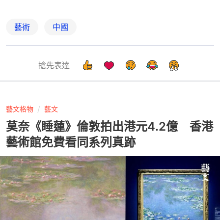
藝術
中國
搶先表達
藝文格物
藝文
莫奈《睡蓮》倫敦拍出港元4.2億 香港
藝術館免費看同系列真跡