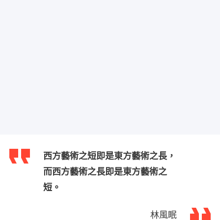
西方藝術之短即是東方藝術之長，
而西方藝術之長即是東方藝術之
短。
林風眠