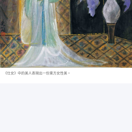
《仕女》中的美人表現出一份東方女性美。