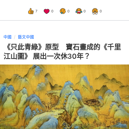
7
0
0
0
0
中國
藝文中國
《只此青綠》原型 寶石畫成的《千里
江山圖》 展出一次休30年？