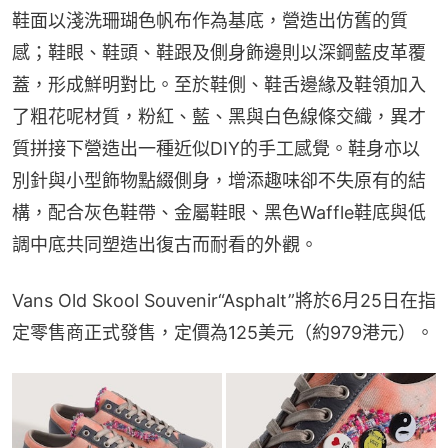
鞋面以淺洗珊瑚色帆布作為基底，營造出仿舊的質
感；鞋眼、鞋頭、鞋跟及側身飾邊則以深鋼藍皮革覆
蓋，形成鮮明對比。至於鞋側、鞋舌邊緣及鞋領加入
了粗花呢材質，粉紅、藍、黑與白色線條交織，異才
質拼接下營造出一種近似DIY的手工感覺。鞋身亦以
別針與小型飾物點綴側身，增添趣味卻不失原有的結
構，配合灰色鞋帶、金屬鞋眼、黑色Waffle鞋底與低
調中底共同塑造出復古而耐看的外觀。
Vans Old Skool Souvenir“Asphalt”將於6月25日在指
定零售商正式發售，定價為125美元（約979港元）。