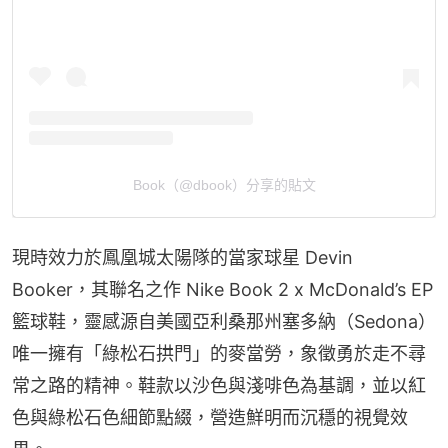
Book（@dbook）分享的貼文
現時效力於鳳凰城太陽隊的當家球星 Devin 
Booker，其聯名之作 Nike Book 2 x McDonald’s EP 
籃球鞋，靈感源自美國亞利桑那州塞多納（Sedona）
唯一擁有「綠松石拱門」的麥當勞，象徵勇於走不尋
常之路的精神。鞋款以沙色與淺啡色為基調，並以紅
色與綠松石色細節點綴，營造鮮明而沉穩的視覺效