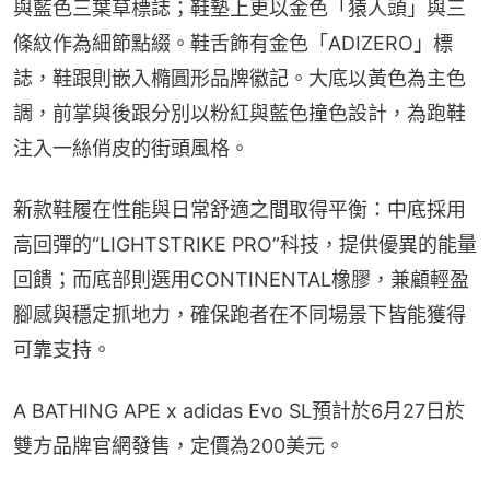
與藍色三葉草標誌；鞋墊上更以金色「猿人頭」與三
條紋作為細節點綴。鞋舌飾有金色「ADIZERO」標
誌，鞋跟則嵌入橢圓形品牌徽記。大底以黃色為主色
調，前掌與後跟分別以粉紅與藍色撞色設計，為跑鞋
注入一絲俏皮的街頭風格。
新款鞋履在性能與日常舒適之間取得平衡：中底採用
高回彈的“LIGHTSTRIKE PRO”科技，提供優異的能量
回饋；而底部則選用CONTINENTAL橡膠，兼顧輕盈
腳感與穩定抓地力，確保跑者在不同場景下皆能獲得
可靠支持。
A BATHING APE x adidas Evo SL預計於6月27日於
雙方品牌官網發售，定價為200美元。