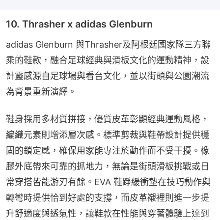
10. Thrasher x adidas Glenburn
adidas Glenburn 與Thrasher及阿根廷國家隊三方聯
乘的鞋款，融合足球經典與滑板文化的運動精神，設
計靈感源自足球場與看台文化，並以街頭與公園潮流
為背景重新演繹。
鞋身採用多材質拼接，優質皮革彰顯經典運動風格，
編織元素則增添層次感。標準剪裁與鞋帶設計提供穩
固的鎖定感，確保用家能專注於動作而不受干擾。橡
膠外底帶來可靠的抓地力，無論是街頭滑板挑戰或日
常穿搭皆能游刃有餘。EVA 鞋踭緩衝墊在技巧動作與
轉彎時提供恰到好處的支撐，而皮革襯裡則進一步提
升舒適度與透氣性，讓鞋款在性能與穿著體驗上達到