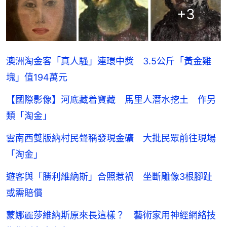
+
3
澳洲淘金客「真人騷」連環中獎 3.5公斤「黃金雞
塊」值194萬元
【國際影像】河底藏着寶藏 馬里人潛水挖土 作另
類「淘金」
雲南西雙版納村民聲稱發現金礦 大批民眾前往現場
「淘金」
遊客與「勝利維納斯」合照惹禍 坐斷雕像3根腳趾
或需賠償
蒙娜麗莎維納斯原來長這樣？ 藝術家用神經網絡技