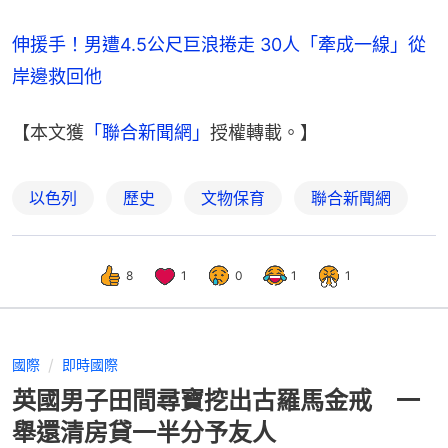
伸援手！男遭4.5公尺巨浪捲走 30人「牽成一線」從
岸邊救回他
【本文獲
「聯合新聞網」
授權轉載。】
以色列
歷史
文物保育
聯合新聞網
8
1
0
1
1
國際
即時國際
英國男子田間尋寶挖出古羅馬金戒 一
舉還清房貸一半分予友人