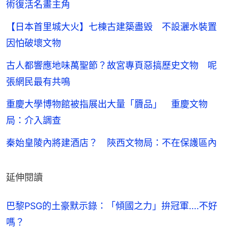
術復活名畫主角
【日本首里城大火】七棟古建築盡毀 不設灑水裝置
因怕破壞文物
古人都響應地味萬聖節？故宮專頁惡搞歷史文物 呢
張網民最有共鳴
重慶大學博物館被指展出大量「贗品」 重慶文物
局：介入調查
秦始皇陵內將建酒店？ 陝西文物局：不在保護區內
延伸閱讀
巴黎PSG的土豪默示錄：「傾國之力」拚冠軍....不好
嗎？