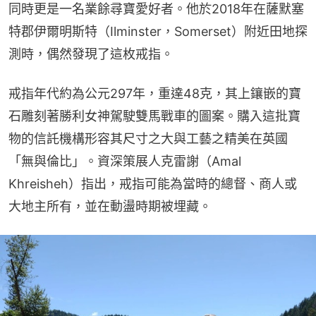
同時更是一名業餘尋寶愛好者。他於2018年在薩默塞
特郡伊爾明斯特（Ilminster，Somerset）附近田地探
測時，偶然發現了這枚戒指。
戒指年代約為公元297年，重達48克，其上鑲嵌的寶
石雕刻著勝利女神駕駛雙馬戰車的圖案。購入這批寶
物的信託機構形容其尺寸之大與工藝之精美在英國
「無與倫比」。資深策展人克雷謝（Amal 
Khreisheh）指出，戒指可能為當時的總督、商人或
大地主所有，並在動盪時期被埋藏。