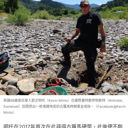
英國68歲退伍軍人凱文明托（Kevin Minto）在薩默塞特郡伊明斯特（Ilminster,
Somerset）田間挖出一枚埋藏地底的古羅馬時期黃金戒指。（Facebook@Kevin
Minto）
明托在2017年首次在此尋得古羅馬硬幣，此後便不斷