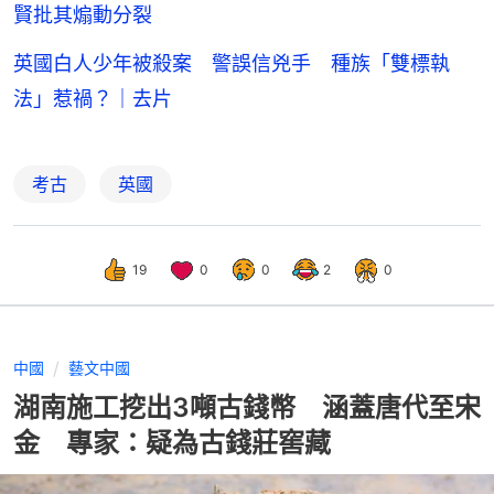
賢批其煽動分裂
英國白人少年被殺案 警誤信兇手 種族「雙標執
法」惹禍？｜去片
考古
英國
19
0
0
2
0
中國
藝文中國
湖南施工挖出3噸古錢幣 涵蓋唐代至宋
金 專家：疑為古錢莊窖藏