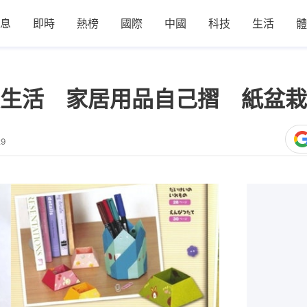
息
即時
熱榜
國際
中國
科技
生活
體
生活 家居用品自己摺 紙盆栽
29