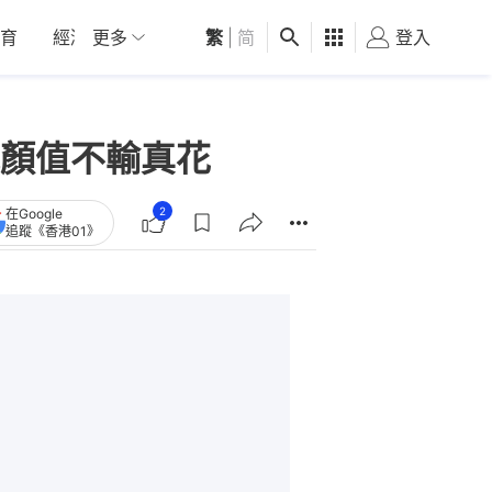
育
經濟
更多
01深圳
繁
觀點
|
简
健康
好食玩飛
登入
女
顏值不輸真花
2
在Google
追蹤《香港01》