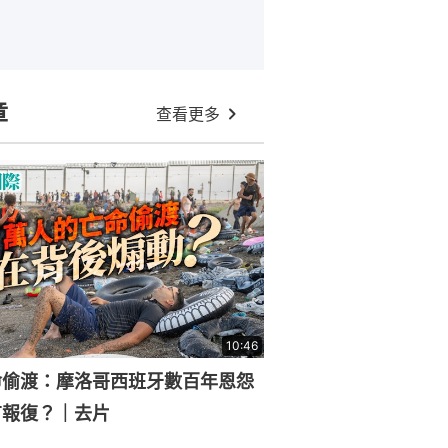
章
查看更多
10:46
命偷渡：摩洛哥西班牙數百年恩怨
有報復？｜去片