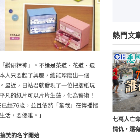
熱門文
「鑽研精神」。不論是茶道、花道、還
本人只要起了興趣，總能琢磨出一個
。最近，日站君就發現了一位把摺紙玩
平凡的紙片可以片片生蓮，化為藝術！
在已經76歲，並且依然「奮戰」在傳播摺
生活，要優雅。」
七萬人亡
情仇，還
搞笑的名字開始