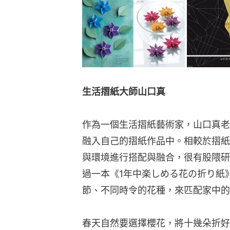
生活摺紙大師山口真
作為一個生活摺紙藝術家，山口真老
融入自己的摺紙作品中。相較於摺紙
與環境進行搭配與融合，很有股隈研
過一本《1年中楽しめる花の折り紙
節、不同時令的花種，來匹配家中的
春天自然要選擇櫻花，將十幾朵折好