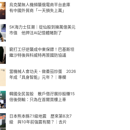
烏克蘭無人機頻襲俄電商平台倉庫
有中國外貿商「一天損失上萬」
SK海力士狂潮｜從仙股到擁萬億美元
市值 他押注AI記憶體賭對了
窮打工仔逆襲成中東保鏢！巴基斯坦
繼沙特後與科威特再簽國防協議
當機械人會功夫、做番茄炒蛋 2026
年成「具身智能」元年？｜專欄
韓國全民皆股 散戶借孖展炒股賺15
倍後倒輸：只為在首爾買樓上車
日本熊本縣7.1級地震 歷來第8次7
級 與10年前強震有關？｜去片