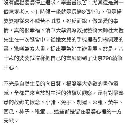
沒有讓楊婆婆停止追求。學畫畫很苦，尤其還是對一
個耄耋老人。有時候一坐就是長達8個小時，但是楊
婆婆卻從來不喊苦不喊累，她反而說，做熱愛的事
情，真的很幸福。清華大學資深教授藝術大師杜大愷
先生在一次聚會中，從她女兒的手機裡看到楊佩蓮的
畫，驚嘆為素人畫，提出要為她主辦畫展。於是，八
十歲的婆婆就這樣把自己的畫展開到了北京798藝術
中心。
不光是自然生長的向日葵，楊婆婆大多數的畫作靈
感，全都是來自於對生活的體驗與觀察，還有對最熟
悉的故鄉的懷念。小豬、兔子、刺猬、公雞、黃牛、
西瓜、柿子、稚童……這些都是留在婆婆心裡的一方
天地。