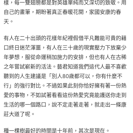
樣，每一雙翅膀都是對英雄單純而又深切的致敬。用
自己的畫筆，期盼著真正春暖花開，家國安康的春
天。
有人在二十出頭的花樣年紀裡假借平凡難能可貴的藉
口終日迷茫渾噩，有人在三十歲的現實壓力下放棄少
年夢想，服從命運稍加施力的安排，但也有人在古稀
之年嘗試嶄新的活法。藝君知道我們這代人最不喜歡
聽到的人生建議是「別人80歲都可以，你有什麼不
行」的強行對比。不過如果此刻你恰好擁有著一份熱
愛的事物，不如試著看看這份熱愛究竟能護送你走到
生活的哪一個路口，說不定走著走著，就走出一條康
莊大道了呢。
種一棵樹最好的時間是十年前，其次是現在。