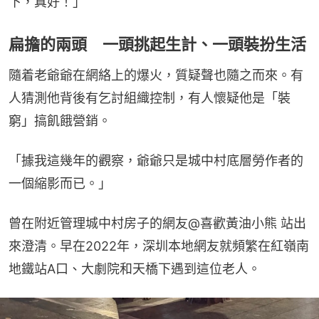
下，真好！」
扁擔的兩頭 一頭挑起生計、一頭裝扮生活
隨着老爺爺在網絡上的爆火，質疑聲也隨之而來。有
人猜測他背後有乞討組織控制，有人懷疑他是「裝
窮」搞飢餓營銷。
「據我這幾年的觀察，爺爺只是城中村底層勞作者的
一個縮影而已。」
曾在附近管理城中村房子的網友@喜歡黃油小熊 站出
來澄清。早在2022年，深圳本地網友就頻繁在紅嶺南
地鐵站A口、大劇院和天橋下遇到這位老人。