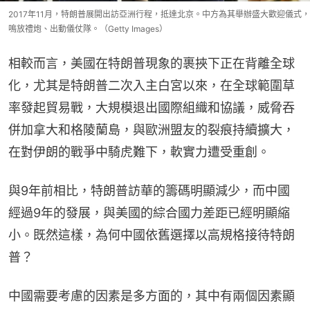
2017年11月，特朗普展開出訪亞洲行程，抵達北京。中方為其舉辦盛大歡迎儀式，
鳴放禮炮、出動儀仗隊。（Getty Images）
相較而言，美國在特朗普現象的裹挾下正在背離全球
化，尤其是特朗普二次入主白宮以來，在全球範圍草
率發起貿易戰，大規模退出國際組織和協議，威脅吞
併加拿大和格陵蘭島，與歐洲盟友的裂痕持續擴大，
在對伊朗的戰爭中騎虎難下，軟實力遭受重創。
與9年前相比，特朗普訪華的籌碼明顯減少，而中國
經過9年的發展，與美國的綜合國力差距已經明顯縮
小。既然這樣，為何中國依舊選擇以高規格接待特朗
普？
中國需要考慮的因素是多方面的，其中有兩個因素顯