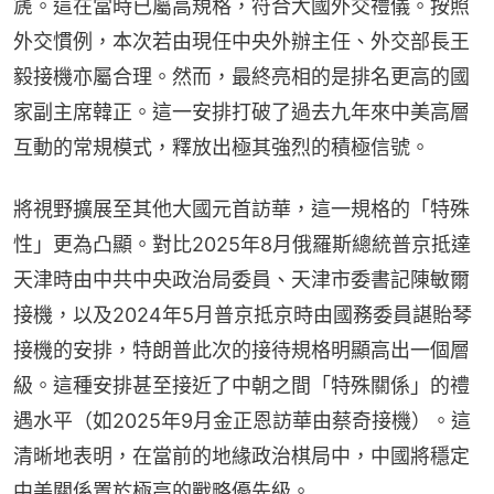
篪。這在當時已屬高規格，符合大國外交禮儀。按照
外交慣例，本次若由現任中央外辦主任、外交部長王
毅接機亦屬合理。然而，最終亮相的是排名更高的國
家副主席韓正。這一安排打破了過去九年來中美高層
互動的常規模式，釋放出極其強烈的積極信號。
將視野擴展至其他大國元首訪華，這一規格的「特殊
性」更為凸顯。對比2025年8月俄羅斯總統普京抵達
天津時由中共中央政治局委員、天津市委書記陳敏爾
接機，以及2024年5月普京抵京時由國務委員諶貽琴
接機的安排，特朗普此次的接待規格明顯高出一個層
級。這種安排甚至接近了中朝之間「特殊關係」的禮
遇水平（如2025年9月金正恩訪華由蔡奇接機）。這
清晰地表明，在當前的地緣政治棋局中，中國將穩定
中美關係置於極高的戰略優先級。