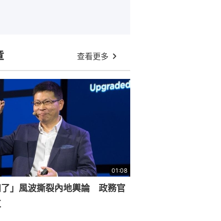
章
查看更多
01:08
知了」風波撕裂內地輿論 政務官
杠