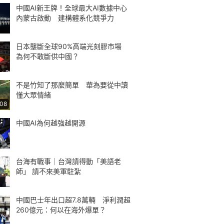
中國AI新王牌！全球最大AI數據中心
內蒙古啟動 建構體系化競爭力
日本壟斷全球90%高端光刻膠市場
為何不敢斷供中國？
不是竹知了那麼簡單 華為要從中讀
懂大眾情緒
:08
中國AI為何越強越開源
台海有戰事｜台灣請得動「美語老
師」 請不來美軍駐紮
中國巴士年出口超7.8萬輛 淨利潤超
260億元：何以在海外爆單？