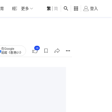
育
經濟
更多
01深圳
繁
觀點
|
简
健康
好食玩飛
登入
女
28
在Google
追蹤《香港01》