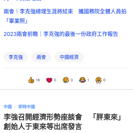
兩會｜李克強總理生涯將結束 攜國務院全體人員拍
「畢業照」
2023兩會前瞻｜李克強的最後一份政府工作報告
李克強
兩會
中國經濟
16
0
0
1
0
中國
即時中國
李強召開經濟形勢座談會 「胖東來」
創始人于東來等出席發言