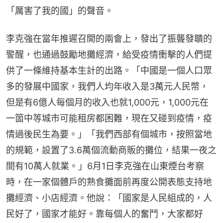
「厲害了我的國」的聲音。
李克強在當年推遲召開的兩會上，發出了振聾發聵的
警醒，也通過鼓勵地攤經濟，給受疫情衝擊的人們提
供了一條維持基本生計的出路。「中國是一個人口眾
多的發展中國家，我們人均年收入是3萬元人民幣，
但是有6億人每個月的收入也就1,000元，1,000元在
一箇中等城市可能租房都困難，現在又碰到疫情，疫
情過後民生為要。」「我們西部有個城市，按照當地
的規範，設置了3.6萬個流動商販的攤位，結果一夜之
間有10萬人就業。」6月1日李克強在山東煙台考察
時，在一家個體戶的熟食攤面前再度公開表態支持地
攤經濟、小店經濟。他說：「國家是人民組成的，人
民好了，國家才能好。靠每個人的奮鬥，大家都好