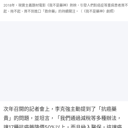
2018年，現實主義題材電影《我不是藥神》熱映，引發人們對癌症等重病患者買不
起、拖不起、買不到進口「救命藥」的持續關注。（《我不是藥神》劇照）
次年召開的記者會上，李克強主動提到了「抗癌藥
貴」的問題，並坦言，「我們通過減稅等多種辦法，
讓17種抗癌藥降價50%以上，而且納入醫保，這讓癌