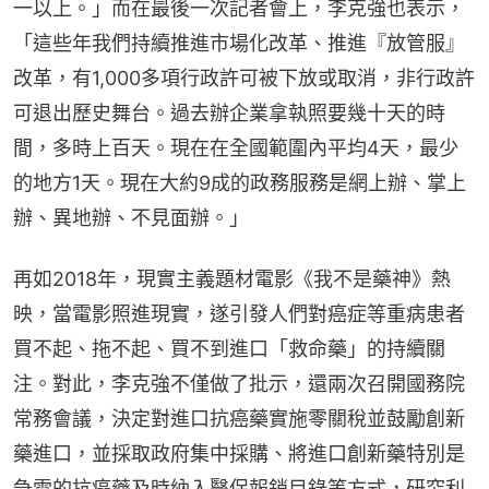
一以上。」而在最後一次記者會上，李克強也表示，
「這些年我們持續推進市場化改革、推進『放管服』
改革，有1,000多項行政許可被下放或取消，非行政許
可退出歷史舞台。過去辦企業拿執照要幾十天的時
間，多時上百天。現在在全國範圍內平均4天，最少
的地方1天。現在大約9成的政務服務是網上辦、掌上
辦、異地辦、不見面辦。」
再如2018年，現實主義題材電影《我不是藥神》熱
映，當電影照進現實，遂引發人們對癌症等重病患者
買不起、拖不起、買不到進口「救命藥」的持續關
注。對此，李克強不僅做了批示，還兩次召開國務院
常務會議，決定對進口抗癌藥實施零關稅並鼓勵創新
藥進口，並採取政府集中採購、將進口創新藥特別是
急需的抗癌藥及時納入醫保報銷目錄等方式，研究利