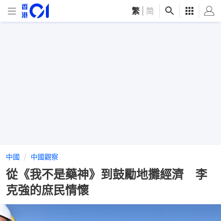
繁
|
简
中國
中國觀察
從《我不是藥神》到鼓勵地攤經濟 李
克強的庶民情懷