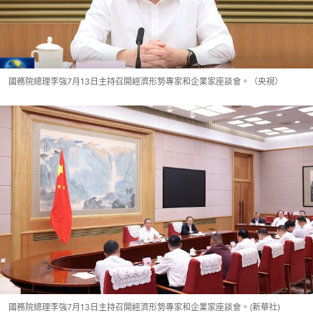
國務院總理李強7月13日主持召開經濟形勢專家和企業家座談會。（央視）
國務院總理李強7月13日主持召開經濟形勢專家和企業家座談會。(新華社)