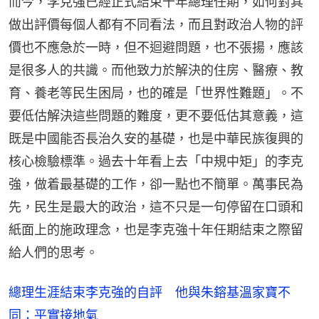
而今，李克強已經正式結束十年總理任期，如何對其
做出評價每個人都有不同看法，而且對政治人物的評
價也不應急於一時，但不迴避問題，也不張揚，應該
是很多人的共識。而他致力於解決的住房、醫療、教
育、養老等民生困局，也的確是「世界性難題」。不
要低估解決這些問題的難度，更不要低估其意義，這
既是中國能否長治久安的基礎，也是中華民族復興的
核心檢驗標準。過去十年看上去「中規中矩」的李克
強，做着最基礎的工作，卻一點也不簡單。萬事民為
先，民生是最大的政治，這不只是一句停留在口頭和
紙面上的施政理念，也是李克強十年任期結束之際留
給人們的思考。
總理生涯結束李克強的自評 他與朱鎔基溫家寶不
同：平實接地氣