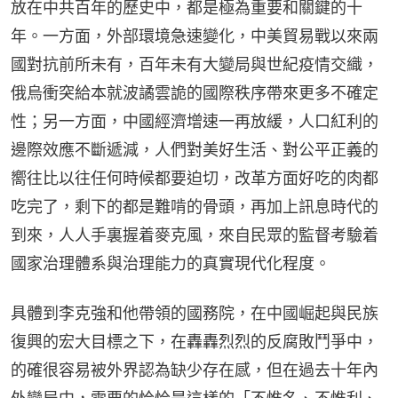
放在中共百年的歷史中，都是極為重要和關鍵的十
年。一方面，外部環境急速變化，中美貿易戰以來兩
國對抗前所未有，百年未有大變局與世紀疫情交織，
俄烏衝突給本就波譎雲詭的國際秩序帶來更多不確定
性；另一方面，中國經濟增速一再放緩，人口紅利的
邊際效應不斷遞減，人們對美好生活、對公平正義的
嚮往比以往任何時候都要迫切，改革方面好吃的肉都
吃完了，剩下的都是難啃的骨頭，再加上訊息時代的
到來，人人手裏握着麥克風，來自民眾的監督考驗着
國家治理體系與治理能力的真實現代化程度。
具體到李克強和他帶領的國務院，在中國崛起與民族
復興的宏大目標之下，在轟轟烈烈的反腐敗鬥爭中，
的確很容易被外界認為缺少存在感，但在過去十年內