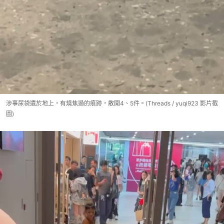
涉事尿袋遺於地上，有燒焦過的痕跡，散開4、5件。(Threads / yuqi923 影片截
圖)