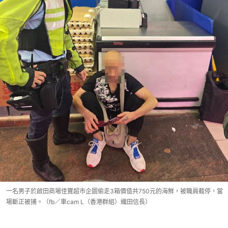
一名男子於啟田商場佳寶超市企圖偷走3箱價值共750元的海鮮，被職員截停，當
場斷正被捕。（fb／車cam L（香港群組）織田信長）