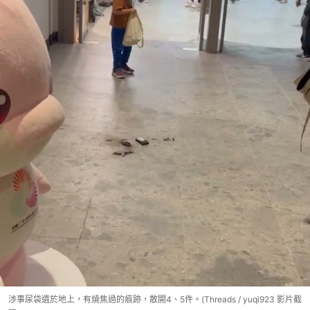
涉事尿袋遺於地上，有燒焦過的痕跡，散開4、5件。(Threads / yuqi923 影片截