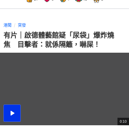
港聞
突發
有片｜啟德體藝館疑「尿袋」爆炸燒
焦 目擊者：就係隔籬，嚇屎！
播
放
0:10
總
影
共
片