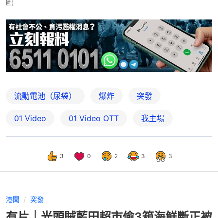
圖)
流動電池（尿袋）
爆炸
突發
01 Video
01‌ ‌Video‌ ‌OTT
我主場
3
0
2
3
3
港聞
突發
有片｜光頭賊藍田超市偷3箱海鮮斷正被