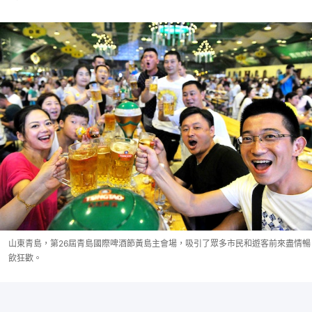
山東青島，第26屆青島國際啤酒節黃島主會場，吸引了眾多市民和遊客前來盡情暢
飲狂歡。