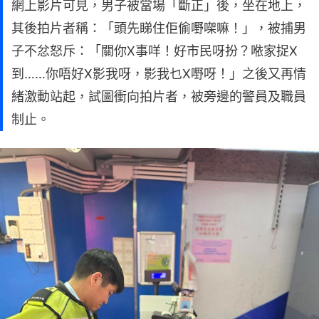
網上影片可見，男子被當場「斷正」後，坐在地上，
其後拍片者稱：「頭先睇住佢偷嘢㗎嘛！」，被捕男
子不忿怒斥：「關你X事咩！好市民呀扮？𠵱家捉X
到……你唔好X影我呀，影我乜X嘢呀！」之後又再情
緒激動站起，試圖衝向拍片者，被旁邊的警員及職員
制止。