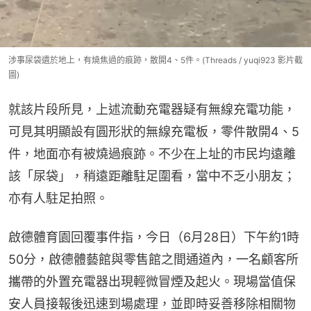
涉事尿袋遺於地上，有燒焦過的痕跡，散開4、5件。(Threads / yuqi923 影片截
圖)
就該片段所見，上述流動充電器疑有無線充電功能，
可見其明顯設有圓形狀的無線充電板，零件散開4、5
件，地面亦有被燒過痕跡。不少在上址的市民均遠離
該「尿袋」，稍遠距離駐足圍看，當中不乏小朋友；
亦有人駐足拍照。
啟德體育園回覆事件指，今日（6月28日）下午約1時
50分，啟德體藝館與零售館之間通道內，一名顧客所
攜帶的外置充電器出現輕微冒煙及起火。現場當值保
安人員接報後迅速到場處理，並即時妥善移除相關物