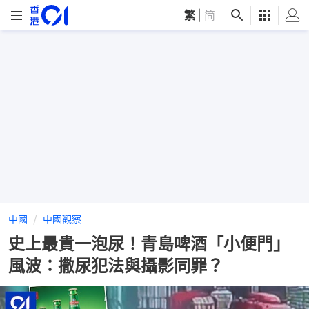
繁
|
简
中國
中國觀察
史上最貴一泡尿！青島啤酒「小便門」
風波：撒尿犯法與攝影同罪？