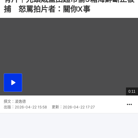
捕 怒罵拍片者：關你X事
播
放
0:11
總
影
共
片
時
撰文：
凌逸德
間
出版：
2026-04-22 15:58
更新：
2026-04-22 17:27