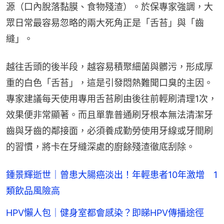
源（口內脫落黏膜、食物殘渣）。於保專家強調，大
眾日常最容易忽略的兩大死角正是「舌苔」與「齒
縫」。
越往舌頭的後半段，越容易積聚細菌與髒污，形成厚
重的白色「舌苔」，這是引發悶熱難聞口臭的主因。
專家建議每天使用專用舌苔刷由後往前輕刷清理1次，
效果便非常顯著。而且單靠普通刷牙根本無法清潔牙
齒與牙齒的鄰接面，必須養成勤勞使用牙線或牙間刷
的習慣，將卡在牙縫深處的廚餘殘渣徹底刮除。
鍾景輝逝世｜曾患大腸癌淡出！年輕患者10年激增 1
類飲品風險高
HPV懶人包｜健身室都會感染？即睇HPV傳播途徑