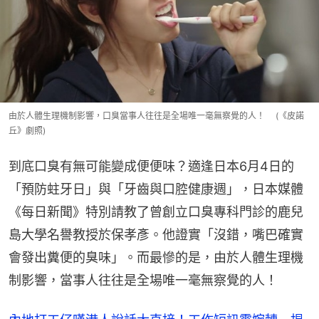
由於人體生理機制影響，口臭當事人往往是全場唯一毫無察覺的人！ (《皮諾
丘》劇照)
到底口臭有無可能變成便便味？適逢日本6月4日的
「預防蛀牙日」與「牙齒與口腔健康週」，日本媒體
《每日新聞》特別請教了曾創立口臭專科門診的鹿兒
島大學名譽教授於保孝彥。他證實「沒錯，嘴巴確實
會發出糞便的臭味」。而最慘的是，由於人體生理機
制影響，當事人往往是全場唯一毫無察覺的人！