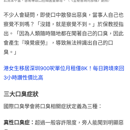
若清潔不當，容易導致口腔細菌量暴增。（《金秘書為何那樣》劇照）
不少人會疑問，即使口中散發出惡臭，當事人自己也
察覺不到嗎？「沒錯，就是察覺不到。」於保教授指
出。「因為人類隨時隨地都在聞著自己的口臭，因此
會產生『嗅覺疲勞』，導致無法辨識出自己的口
臭。」
港女生移居深圳900呎單位月租僅8K！每日跨境來回
3小時讚性價比高
三大口臭症狀
國際口臭學會將口臭相關症狀定義為三種：
真性口臭症：
超過一般容許限度，旁人能聞到明顯惡