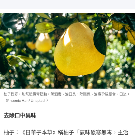
柚子性寒，能幫助腸胃蠕動，解酒毒、治口臭、除脹氣、治療孕婦厭食、口淡。
（Phoenix Han/ Unsplash）
去除口中異味
柚子：《日華子本草》稱柚子「氣味酸寒無毒，主治