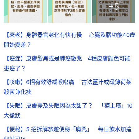
+
5
【衰老】身體器官老化有快有慢 心臟及腦功能40歲
開始變差？
【癌症】皮膚髮黑或是肺癌徵兆 4種皮膚顏色可能
患癌了？
【咳嗽】6招有效舒緩喉嚨痛 古法薑汁或暖薄荷茶
殺菌兼化痰
【失眠】皮膚差及失眠因為太甜了？ 「糖上癮」10
大徵狀
【便秘】5 招拆解旅遊便秘「魔咒」 每日飲水加這