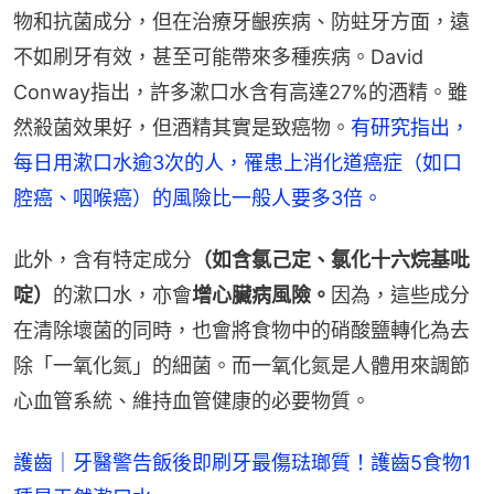
物和抗菌成分，但在治療牙齦疾病、防蛀牙方面，遠
不如刷牙有效，甚至可能帶來多種疾病。David 
Conway指出，許多漱口水含有高達27%的酒精。雖
然殺菌效果好，但酒精其實是致癌物。
有研究指出，
每日用漱口水逾3次的人，罹患上消化道癌症（如口
腔癌、咽喉癌）的風險比一般人要多3倍。
此外，含有特定成分
（如含氯己定、氯化十六烷基吡
啶）
的漱口水，亦會
增心臟病風險。
因為，這些成分
在清除壞菌的同時，也會將食物中的硝酸鹽轉化為去
除「一氧化氮」的細菌。而一氧化氮是人體用來調節
心血管系統、維持血管健康的必要物質。
護齒｜牙醫警告飯後即刷牙最傷琺瑯質！護齒5食物1