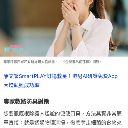
專家呼籲民眾若有疑慮可大膽就醫。（《金秘書為何那樣》劇照）
康文署SmartPLAY訂場救星！港男AI研發免費App　
大增執雞成功率
專家教路防臭對策
想要徹底根除讓人尷尬的便便口臭，方法其實非常簡
單直接：就是透過物理清掃，徹底奪走細菌的食物來