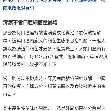
內地打工仔嘆港人說話太直接！工作短訊零婉轉　揭
兩地職場潛台詞
清潔不當口腔細菌量暴增
那麼為何口腔無端端會演變成化糞池？於保教授解
釋，這與口腔內龐大的細菌生態系息息相關。一般人
誤以為腸道的細菌才最多，但實際上，人類口腔內有
數百種細菌，每1公克就含有數千億個細菌，這個密度
與腸道菌相比幾乎不相上下。
當口腔清潔不徹底時，牙周病菌就會開始分解口中脫
落的黏膜、血球成分、細菌屍體以及食物殘渣中的蛋
白質。
其中產生便便味的原因之一就是牙周病菌在分解蛋白