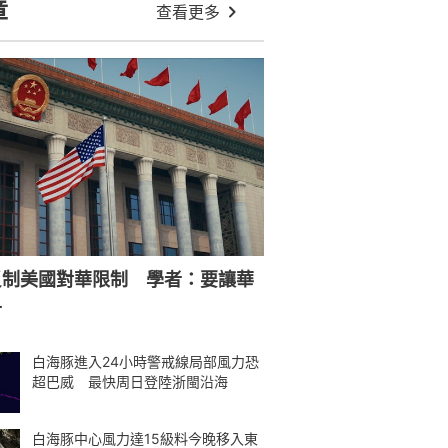
章
查看更多
反制美國對華限制 學者：要讓華
寸
白海豚進入24小時警戒線局部風力恐
超巴威 最快周日登陸浙閩沿海
白海豚中心風力達15級料今晚移入東