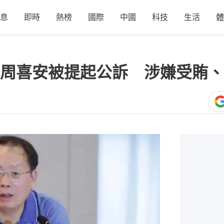
息
即時
熱榜
國際
中國
科技
生活
體
周喜安被提起公訴 涉嫌受賄、