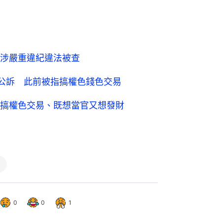
涉嚴重違紀違法被查
公訴 此前被指搞權色錢色交易
搞權色交易、既想當官又想發財
0
0
1