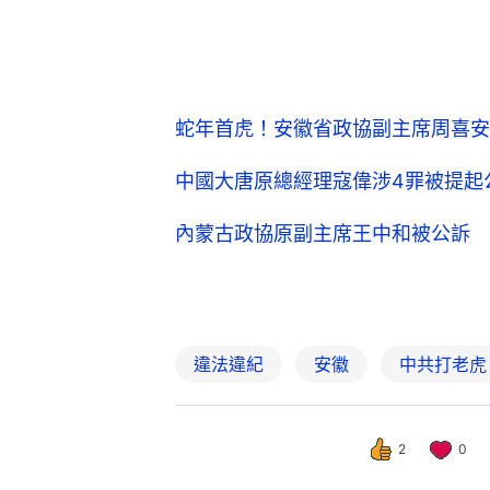
蛇年首虎！安徽省政協副主席周喜安
中國大唐原總經理寇偉涉4罪被提起
內蒙古政協原副主席王中和被公訴 
違法違紀
安徽
中共打老虎
2
0