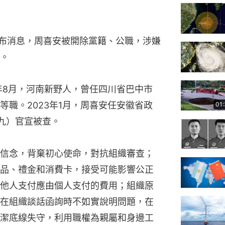
發布消息，周喜安被開除黨籍、公職，涉嫌
。
年8月，河南新野人，曾任四川省巴中市
職。2023年1月，周喜安任安徽省政
01
初九）官宣被查。
信念，背棄初心使命，對抗組織審查；
品、禮金和消費卡，接受可能影響公正
他人支付應由個人支付的費用；組織原
在組織談話函詢時不如實說明問題，在
潔底線失守，利用職權為親屬和身邊工