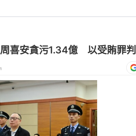
周喜安貪污1.34億 以受賄罪
1