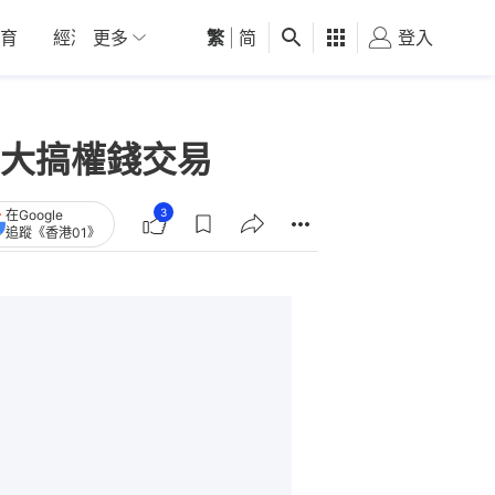
育
經濟
更多
01深圳
繁
觀點
|
简
健康
好食玩飛
登入
女
大搞權錢交易
3
在Google
追蹤《香港01》