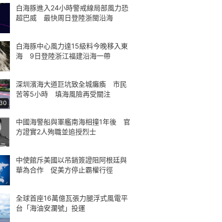
白海豚進入24小時警戒線局部風力恐
超巴威 最快周日登陸浙閩沿海
白海豚中心風力達15級料今晚移入東
海 9日登陸浙江福建沿海一帶
深圳濱海大道巨坑致全城癱瘓 市民
苦等5小時 填海風險再受關注
:30
中國海警船與軍艦南海相撞1年後 官
方證實2人殉職並追授烈士
中使館斥美國以吊銷簽證阻阿根廷與
華為合作 促美方停止霸權行徑
全球首座16萬億瓦張力腿浮式風電平
台「海油安瀾號」投運