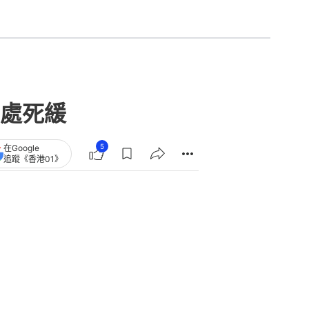
判處死緩
5
在Google
追蹤《香港01》