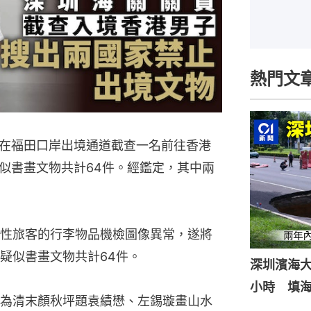
熱門文
在福田口岸出境通道截查一名前往香港
似書畫文物共計64件。經鑑定，其中兩
性旅客的行李物品機檢圖像異常，遂將
疑似書畫文物共計64件。
深圳濱海
小時 填
為清末顏秋坪題袁績懋、左錫璇畫山水