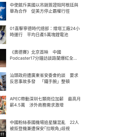
中使館斥美國以吊銷簽證阻阿根廷與
華為合作 促美方停止霸權行徑
01直擊寧德時代總部：燈塔工廠24小
時運行 平均日產5萬塊鋰電池
《奧德賽》北京首映 中國
Podcaster17分鐘訪談路蘭爆紅全球
熱議
汕頭政府遭廣東省安委會約談 要求
反思事故多發 「鐵手腕」整頓
APEC帶動深圳七類崗位加薪 最高月
薪4.5萬 涉外商務需求激增
中國粉絲泰國機場追星釀混亂 22人
被拒登機兼遭保安｢拉眼角｣歧視
:11