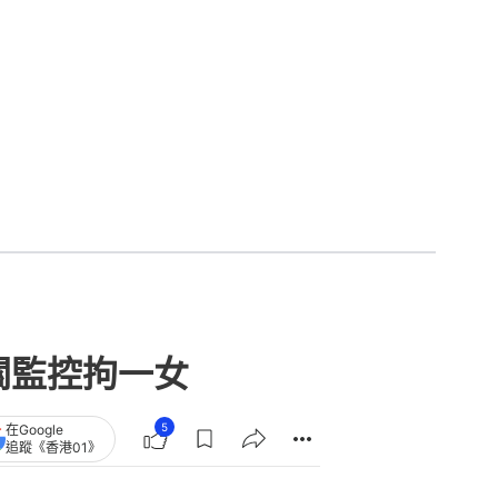
關監控拘一女
5
在Google
追蹤《香港01》