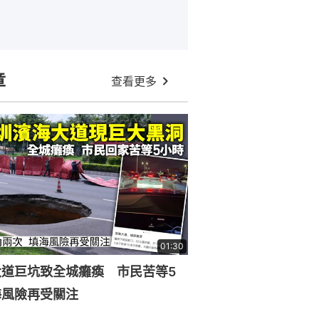
章
查看更多
01:30
大道巨坑致全城癱瘓 市民苦等5
海風險再受關注