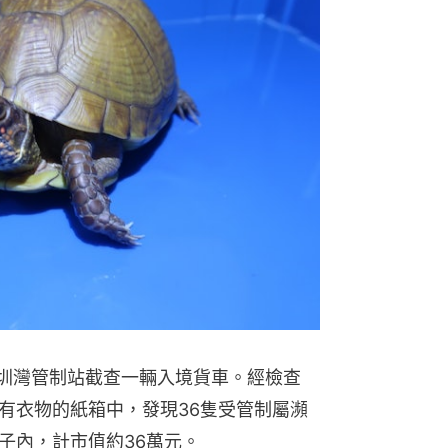
深圳灣管制站截查一輛入境貨車。經檢查
有衣物的紙箱中，發現36隻受管制屬瀕
子內，計市值約36萬元。