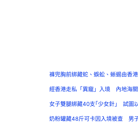
褲兜胸前綁藏蛇、蜈蚣、蜥蜴由香港
經香港走私「異寵」入境 內地海關拘
女子雙腿綁藏40支｢少女針｣ 試
奶粉罐藏48斤可卡因入境被查 男