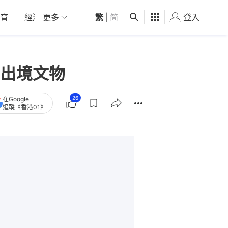
育
經濟
更多
01深圳
繁
觀點
|
简
健康
好食玩飛
登入
女
出境文物
26
在Google
追蹤《香港01》