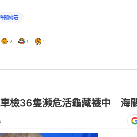
海關總署
0
1
1
車檢36隻瀕危活龜藏襪中 海
4