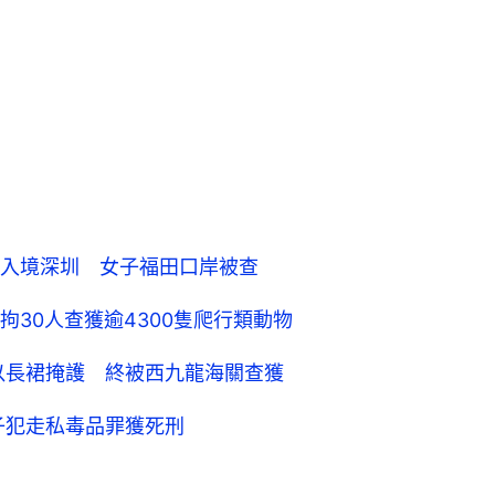
入境深圳 女子福田口岸被查
30人查獲逾4300隻爬行類動物
圖以長裙掩護 終被西九龍海關查獲
子犯走私毒品罪獲死刑