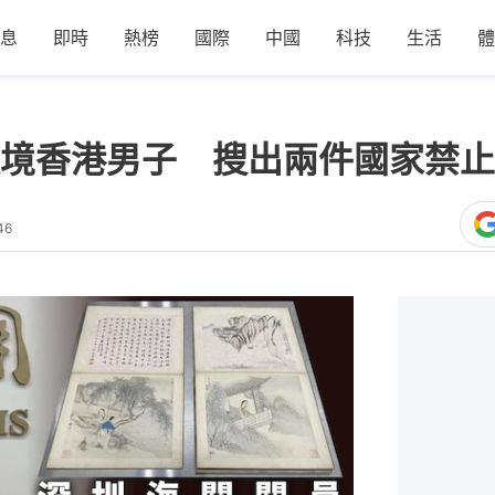
息
即時
熱榜
國際
中國
科技
生活
體
境香港男子 搜出兩件國家禁止
46