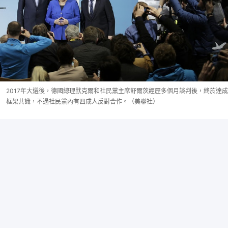
2017年大選後，德國總理默克爾和社民黨主席舒爾茨經歷多個月談判後，終於達成
框架共識，不過社民黨內有四成人反對合作。（美聯社）