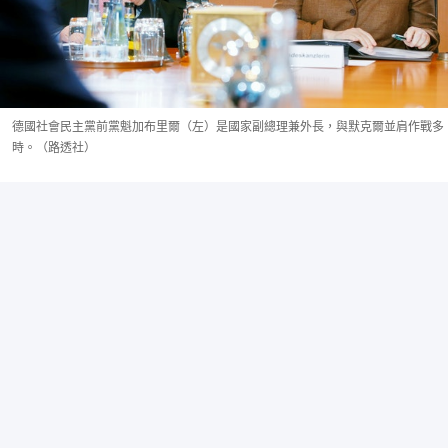
德國社會民主黨前黨魁加布里爾（左）是國家副總理兼外長，與默克爾並肩作戰多
時。（路透社）