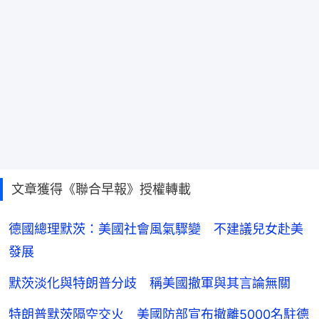
文章獲得《聯合早報》授權轉載
德國總理默茨：美國社會風氣驟變 不建議兒女赴美
發展
默茨淡化與特朗普分歧 稱美國撤軍與其言論無關
特朗普默茨隔空交火 美國防部宣布撤離5000名駐德