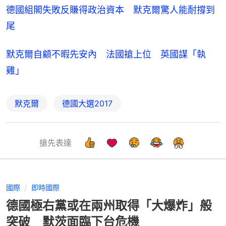
德國組閣失敗反賺得政治資本　默克爾驚人能耐撐到
尾
默克爾自顧不暇先安內　法國搶上位　英國謀「執
雞」
默克爾
德國大選2017
搶先表達
國際
即時國際
德國極右黨或在兩州取得「大爆炸」般
突破 默茨面臨下台危機