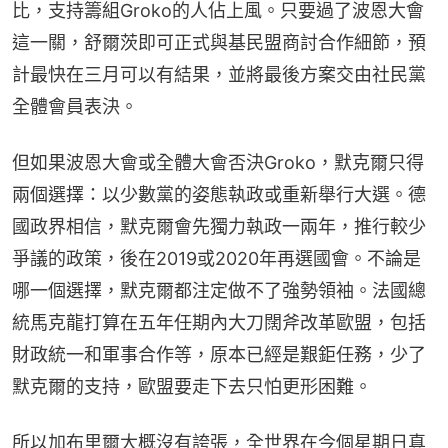
比，支持籌組Groko的人佔上風。只要過了波恩大會
這一關，舒爾茨即可正式與基民盟商討合作細節，預
計最快在三月可以有結果，並將最後方案交由社民黨
全體會員表決。
但如果波恩大會或全體大會否決Groko，默克爾只得
兩個選擇：以少數黨的姿態執政或重新舉行大選。德
國政界相信，默克爾會先獨力執政一兩年，推行較少
爭議的政策，後在2019或2020年再選國會。不論是
哪一個選擇，默克爾都注定做不了強勢領袖。法國總
統馬克龍打算在五年任期內大刀闊斧改革歐盟，包括
財政統一和軍事合作等，原本已經是艱鉅任務，少了
默克爾的支持，歐盟要走下去只怕更形困難。
所以加布里爾大概沒有誇張，全世界在今個星期日真