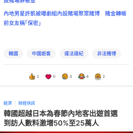
設賭場罪被查
內地男星許凱被曝劇組內設賭場聚眾賭博 賭金轉帳
前女友稱｢保密｣
韓國
中國遊客
違法違紀
非法賭博
2
0
0
6
2
經濟
財經快訊
韓國超越日本為春節內地客出遊首選
到訪人數料激增50%至25萬人