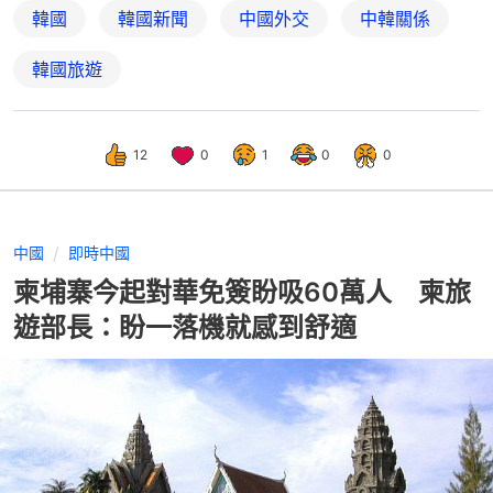
韓國
韓國新聞
中國外交
中韓關係
韓國旅遊
12
0
1
0
0
中國
即時中國
柬埔寨今起對華免簽盼吸60萬人 柬旅
遊部長：盼一落機就感到舒適