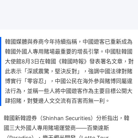
韓國媒體與券商今年持續指稱，中國遊客已重新成為
韓國外國人專用賭場最重要的增長引擎。中國駐韓國
大使館8月3日在韓國《韓國時報》發表署名文章，對
此表示「深感震驚，堅決反對」，強調中國法律對賭
博實行「零容忍」，中國公民在海外參與賭博同屬違
法行為，並稱一些人將中國遊客作為主要目標公開大
肆招賭，對雙邊人文交流有百害而無一利。
韓國新韓證券（Shinhan Securities）分析指出，韓
國三大外國人專用賭場運營商——百樂達斯
（Paradise）、樂天觀光開發（Lotte Tour 