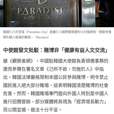
韓國仁川天堂城（Paradise City）距離仁川國際機場僅約10分鐘車程，裡面有僅
限外國人進場的賭場。（Reuters）
中使館發文批駁：賭博非「健康有益人文交流」
據《觀察者網》，中國駐韓國大使館負責領僑事務的
唐亮參贊在署名文章《己所不欲，勿施於人》中指
出，韓國法律嚴格限制本國公民參與賭博，明令禁止
國民進入絕大部分賭場，這表明韓國清楚賭博的社會
危害。然而，韓國賭場專門面向外國人特別是中國人
進行招攬營銷，部分媒體將其視為「經濟增長動力」
而公開宣揚，做法十分不妥。