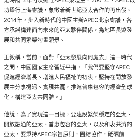
是時隔12年再次擔任APEC東道主。2001年，APEC成
功舉行上海會議，象徵着新世紀亞太合作的再出發。
2014年，步入新時代的中國主辦APEC北京會議，各
方承諾構建面向未來的亞太夥伴關係，為地區長遠發
展和共同繁榮勾畫願景。
王毅稱，當前，面對「亞太發展向何處去」這一時代
之問，中國國家主席習近平指，「我們要堅守APEC
促進經濟增長、增進人民福祉的初衷，堅持在開放發
展中分享機遇、實現共贏，推進普惠包容的經濟全球
化，構建亞太共同體。」
他說，為了實現這一目標，要建設繁榮穩定的亞太、
開放融通的亞太、普惠包容的亞太，以及和衷共濟的
亞太，要秉持APEC宗旨原則，團結協作，砥礪前