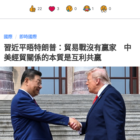
22
3
0
1
0
國際
即時國際
習近平晤特朗普：貿易戰沒有贏家 中
美經貿關係的本質是互利共贏