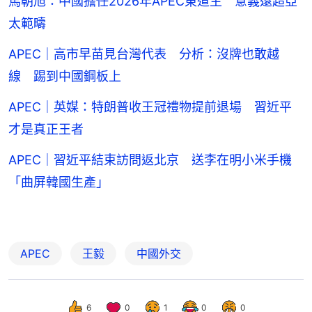
馬朝旭：中國擔任2026年APEC東道主 意義遠超亞
太範疇
APEC｜高市早苗見台灣代表 分析：沒牌也敢越
線 踢到中國鋼板上
APEC｜英媒：特朗普收王冠禮物提前退場 習近平
才是真正王者
APEC｜習近平結束訪問返北京 送李在明小米手機
「曲屏韓國生產」
APEC
王毅
中國外交
6
0
1
0
0