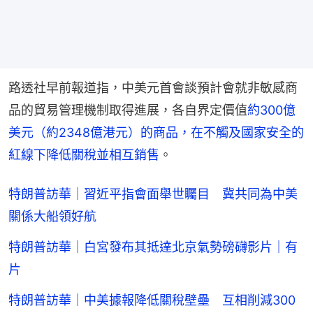
路透社早前報道指，中美元首會談預計會就非敏感商
品的貿易管理機制取得進展，各自界定價值
約300億
美元（約2348億港元）的商品，在不觸及國家安全的
紅線下降低關稅並相互銷售
。
特朗普訪華｜習近平指會面舉世矚目 冀共同為中美
關係大船領好航
特朗普訪華｜白宮發布其抵達北京氣勢磅礴影片｜有
片
特朗普訪華｜中美據報降低關稅壁壘 互相削減300