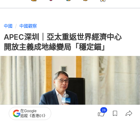
中國
中國觀察
APEC深圳｜亞太重返世界經濟中心
開放主義成地緣變局「穩定錨」
26
在Google
追蹤《香港01》
撰文：
鄭寧