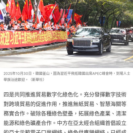
2025年10月30日，韓國釜山，圖為習近平飛抵韓國出席APEC峰會時，到場人士
舉旗沿途歡迎。（新華社）
四是共同推進貿易數字化綠色化。充分發揮數字技術
對跨境貿易的促進作用，推進無紙貿易、智慧海關等
務實合作。破除各種綠色壁壘，拓展綠色產業、清潔
能源和綠色礦產合作。中方在亞太經合組織首倡設立
的亞太示範電子口岸網絡、綠色供應鏈網絡，已經成