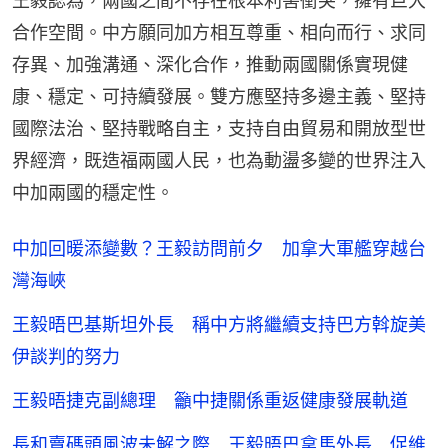
王毅認為，兩國之間不存在根本利害衝突，擁有巨大
合作空間。中方願同加方相互尊重、相向而行、求同
存異、加強溝通、深化合作，推動兩國關係實現健
康、穩定、可持續發展。雙方應堅持多邊主義、堅持
國際法治、堅持戰略自主，支持自由貿易和開放型世
界經濟，既造福兩國人民，也為動盪多變的世界注入
中加兩國的穩定性。
中加回暖添變數？王毅訪問前夕 加拿大軍艦穿越台
灣海峽
王毅晤巴基斯坦外長 稱中方將繼續支持巴方斡旋美
伊談判的努力
王毅晤捷克副總理 籲中捷關係重返健康發展軌道
長和賣碼頭風波未解之際 王毅晤巴拿馬外長 促維