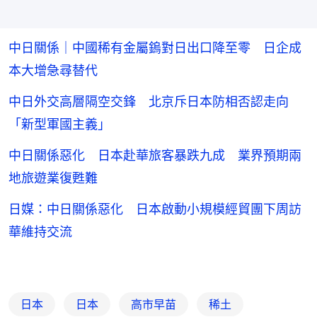
中日關係｜中國稀有金屬鎢對日出口降至零 日企成
本大增急尋替代
中日外交高層隔空交鋒 北京斥日本防相否認走向
「新型軍國主義」
中日關係惡化 日本赴華旅客暴跌九成 業界預期兩
地旅遊業復甦難
日媒：中日關係惡化 日本啟動小規模經貿團下周訪
華維持交流
日本
日本
高市早苗
稀土