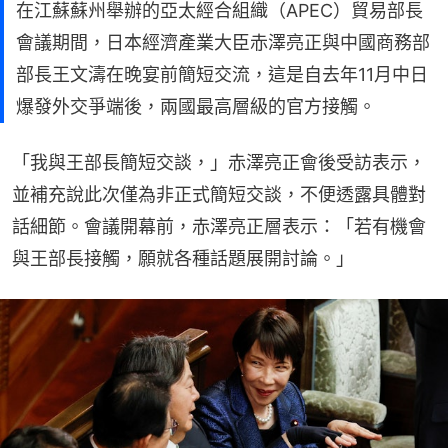
在江蘇蘇州舉辦的亞太經合組織（APEC）貿易部長
會議期間，日本經濟產業大臣赤澤亮正與中國商務部
部長王文濤在晚宴前簡短交流，這是自去年11月中日
爆發外交爭端後，兩國最高層級的官方接觸。
「我與王部長簡短交談，」赤澤亮正會後受訪表示，
並補充說此次僅為非正式簡短交談，不便透露具體對
話細節。會議開幕前，赤澤亮正層表示：「若有機會
與王部長接觸，願就各種話題展開討論。」