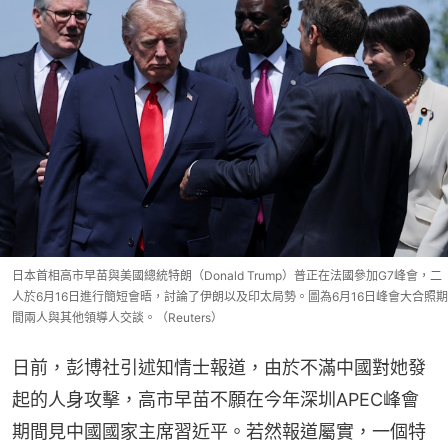
日本首相高市早苗與美國總統特朗（Donald Trump）普正在法國參加G7峰會，二
人於6月16日進行簡短會晤，討論了伊朗以及印太局勢。圖為6月16日峰會大合照期
間兩人與其他領導人交談。（Reuters）
日前，彭博社引述知情士報道，由於不滿中國對她發
起的人身攻擊，高市早苗不願在今年深圳APEC峰會
期間見中國國家主席習近平。若然報道屬實，一個特