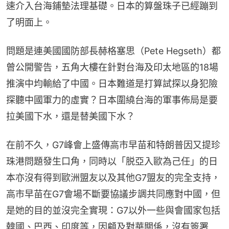
速介入台海鋪墊法理基礎。日本的算盤珠子已經蹦到
了明面上。
問題是連美國國防部長赫格塞思（Pete Hegseth）都
曾公開警告，五角大樓在針對台海及印太地區的18場
推演中均輸給了中國。日本難道是打算試探以身犯險
探聽中國軍力的虛實？日本圍繞台海的軍事佈局是要
拉美國下水，還是替美國下水？
在前不久，G7峰會上盛傳高市早苗和特朗普因又提珍
珠港問題發生口角，同時以「脱亞入歐為己任」的日
本亦沒有得到歐洲盟友以及其他G7盟友的完全支持，
高市早苗在G7會場不斷要協議步調共同應對中國，但
是她的目的並沒完全實現：G7以外一些與會國家包括
韓國、巴西、印度等，因顧及對華關係，沒有簽署