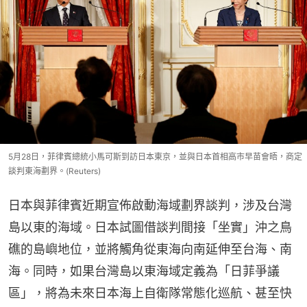
5月28日，菲律賓總統小馬可斯到訪日本東京，並與日本首相高市早苗會晤，商定
談判東海劃界。(Reuters)
日本與菲律賓近期宣佈啟動海域劃界談判，涉及台灣
島以東的海域。日本試圖借談判間接「坐實」沖之鳥
礁的島嶼地位，並將觸角從東海向南延伸至台海、南
海。同時，如果台灣島以東海域定義為「日菲爭議
區」，將為未來日本海上自衛隊常態化巡航、甚至快