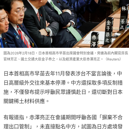
圖為2026年2月18日，日本首相高市早苗出席國會特別會議，旁邊為前內閣官房長
官林芳正、國土交通大臣金子恭之，以及經濟產業大臣赤澤亮正。（Reuters）
日本首相高市早苗去年11月發表涉台不當言論後，中
日高層級外交往來基本停滯。中方還採取多項反制措
施，不僅發布提示呼籲民眾謹慎赴日，還切斷對日本
關鍵稀土材料供應。
有報道指，赤澤亮正在會議期間呼籲各國「摒棄不合
理出口管制」，未直接點名中方，試圖為日方處境發