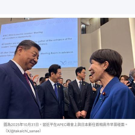
圖為2025年10月31日，習近平在APEC峰會上與日本新任首相高市早苗碰面。
（X/@takaichi_sanae）