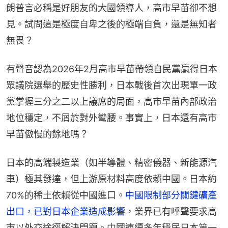
朗普言必稱是好朋友的大國領導人，高市早苗卻不想
見。試問這是極度自卑之後的極端自負，還是無知者
無畏？
有聲音認為2026年2月高市早苗帶領自民黨贏得日本
眾議院選舉的歷史性勝利，日本戰後首次出現單一政
黨掌握三分之二以上議席的局面，高市早苗內部政治
地位穩定，不屑於對外彎腰。事實上，日本還有高市
早苗傲慢的餘地嗎？
日本的高端製造業（如半導體、精密儀器、新能源汽
車）極其發達，但上游原材料高度依賴中國。日本約
70%的稀土依賴從中國進口。
中國限制部分關鍵礦產
出口，已對日本企業造成影響
，業界已有呼聲要求高
市以外交途徑解決問題。中國連續多年穩居日本第一