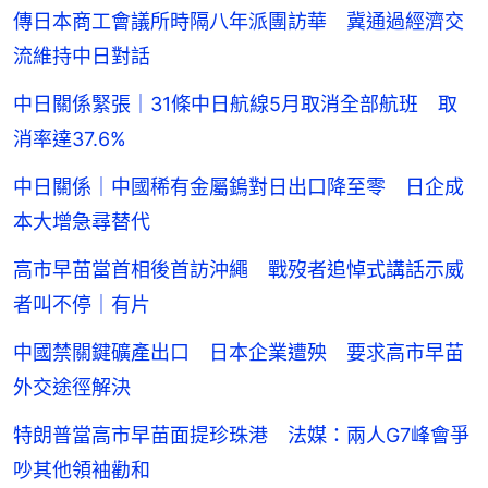
傳日本商工會議所時隔八年派團訪華 冀通過經濟交
流維持中日對話
中日關係緊張｜31條中日航線5月取消全部航班 取
消率達37.6%
中日關係｜中國稀有金屬鎢對日出口降至零 日企成
本大增急尋替代
高市早苗當首相後首訪沖繩 戰歿者追悼式講話示威
者叫不停｜有片
中國禁關鍵礦產出口 日本企業遭殃 要求高市早苗
外交途徑解決
特朗普當高市早苗面提珍珠港 法媒：兩人G7峰會爭
吵其他領袖勸和