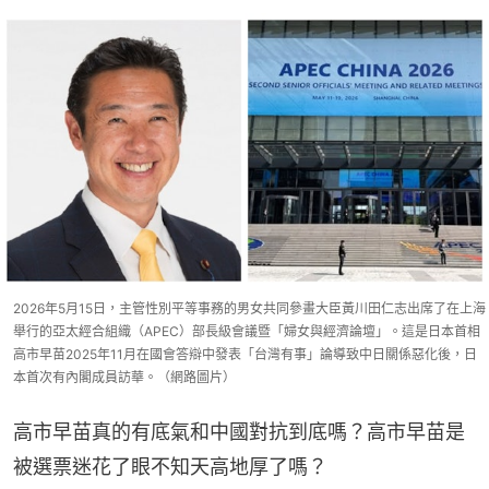
2026年5月15日，主管性別平等事務的男女共同參畫大臣黃川田仁志出席了在上海
舉行的亞太經合組織（APEC）部長級會議暨「婦女與經濟論壇」。這是日本首相
高市早苗2025年11月在國會答辯中發表「台灣有事」論導致中日關係惡化後，日
本首次有內閣成員訪華。（網路圖片）
高市早苗真的有底氣和中國對抗到底嗎？高市早苗是
被選票迷花了眼不知天高地厚了嗎？