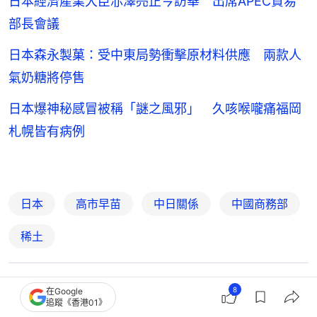
日本經濟產業大臣赤澤亮正今訪華 出席APEC貿易
部長會議
日本森永製菓：受中東局勢衝擊原材料供應 兩款人
氣奶糖將停售
日本爆神秘感冒被稱「謎之風邪」 久咳喉嚨痛福岡
札幌皆有病例
日本
高市早苗
中日關係
中國商務部
稀土
8
1
0
0
3
0
在Google
追蹤《香港01》